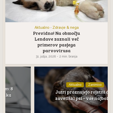
Aktualno
Zdravje & nega
•
Previdno! Na območju
Lendave zaznali več
primerov pasjega
parvovirusa
31. julija, 2026
2 min. branja
Aktualno
Zanimivo
Jutri praznujejo rojstni dan
zavetiški psi – vse najboljše!