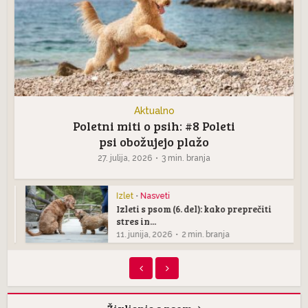
Aktualno
Poletni miti o psih: #8 Poleti
psi obožujejo plažo
27. julija, 2026
3 min. branja
Izlet
•
Nasveti
Izleti s psom (6. del): kako preprečiti
stres in...
11. junija, 2026
2 min. branja