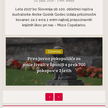
24. julija, 2026
1 min. branja
Leta 2027 bo Slovenija ob 100. obletnici rojstva
ilustratorke Ančke Gošnik Godec izdala priložnostni
kovanec za 2 evra z enim najbolj prepoznavnih
knjižnih likov pri nas – Muco Copatarico.
Zanimivo
Zakaj vas pes liže po roki? Od
ljubezni do starodavnih
nagonov