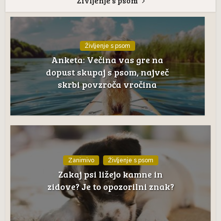
Življenje s psom
Življenje s psom
Anketa: Večina vas gre na
dopust skupaj s psom, največ
skrbi povzroča vročina
Zanimivo
Življenje s psom
Zakaj psi ližejo kamne in
zidove? Je to opozorilni znak?