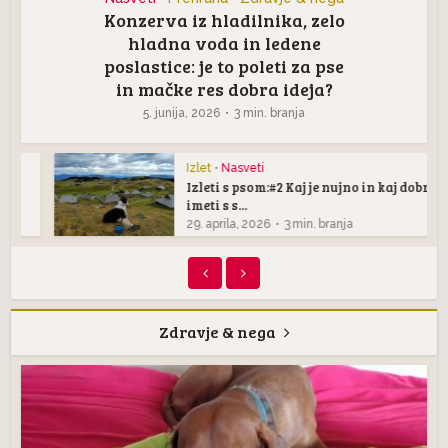
Konzerva iz hladilnika, zelo
hladna voda in ledene
poslastice: je to poleti za pse
in mačke res dobra ideja?
5. junija, 2026
3 min. branja
Izlet
•
Nasveti
Izleti s psom:#2 Kaj je nujno in kaj dobro
imeti s s...
29. aprila, 2026
3 min. branja
Zdravje & nega