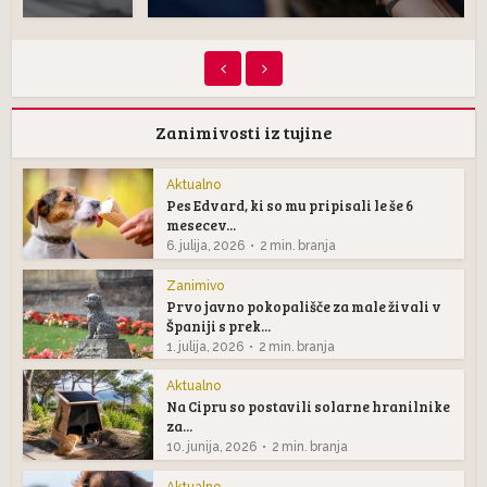
Zanimivosti iz tujine
Aktualno
Pes Edvard, ki so mu pripisali le še 6
mesecev...
6. julija, 2026
2 min. branja
Zanimivo
Prvo javno pokopališče za male živali v
Španiji s prek...
1. julija, 2026
2 min. branja
Aktualno
Na Cipru so postavili solarne hranilnike
za...
10. junija, 2026
2 min. branja
Aktualno