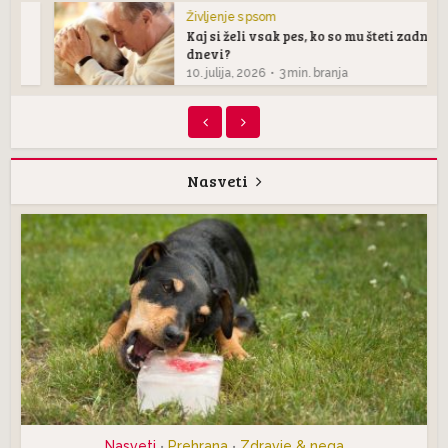
Življenje s psom
Kaj si želi vsak pes, ko so mu šteti zadnji
dnevi?
10. julija, 2026
3 min. branja
Nasveti
Nasveti
Prehrana
Zdravje & nega
•
•