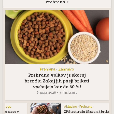
Prehrana
Prehrana
Zanimivo
•
Prehrana volkov je skoraj
brez žit. Zakaj jih pasji briketi
vsebujejo kar do 60 %?
8. julija, 2026
3 min. branja
Aktualno
•
Prehrana
ZPS testirala 15 znamk briketov za pse: