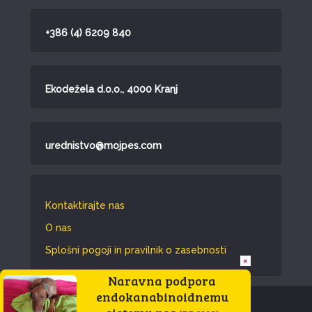
+386 (4) 6209 840
Ekodežela d.o.o., 4000 Kranj
urednistvo@mojpes.com
Kontaktirajte nas
O nas
Splošni pogoji in pravilnik o zasebnosti
×
Naravna podpora
endokanabinoidnemu
Vse pravice pridržane © 2026.