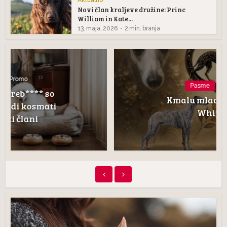
Novi član kraljeve družine: Princ
William in Kate...
13. maja, 2026
2 min. branja
Pasme
Promo
Kmalu mladički pasme
Whippet