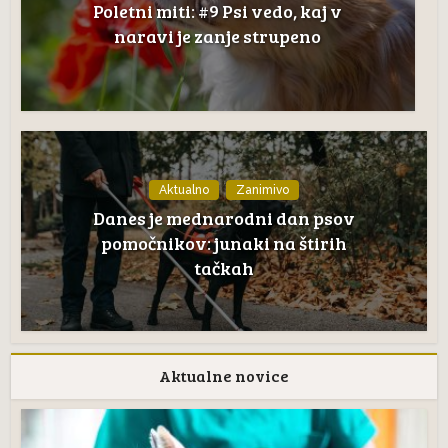
Poletni miti: #9 Psi vedo, kaj v
naravi je zanje strupeno
Aktualno
Zanimivo
Danes je mednarodni dan psov
pomočnikov: junaki na štirih
tačkah
Aktualne novice