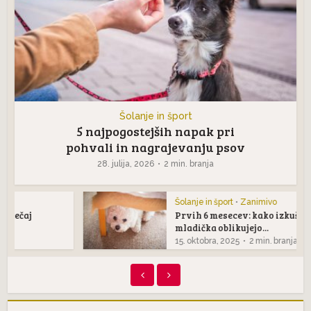
Šolanje in šport
5 najpogostejših napak pri
pohvali in nagrajevanju psov
28. julija, 2026
2 min. branja
Šolanje in šport
•
Zanimivo
Prvih 6 mesecev: kako izkušnje
mladička oblikujejo...
15. oktobra, 2025
2 min. branja