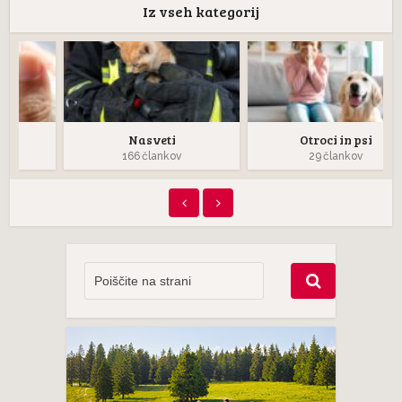
Iz vseh kategorij
Nasveti
Otroci in psi
166 člankov
29 člankov