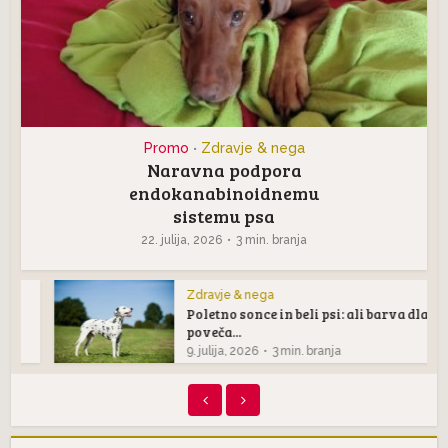
Promo
Zdravje & nega
•
Naravna podpora
endokanabinoidnemu
sistemu psa
22. julija, 2026
3 min. branja
Zdravje & nega
Poletno sonce in beli psi: ali barva dlake
poveča...
9. julija, 2026
3 min. branja