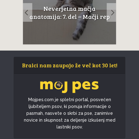
Neverjetna mačja
a
Le 
anatomija: 9. del – Mačji
ji rep
pop
zobje
Bralci nam zaupajo že več kot 30 let!
Mojpes.com je spletni portal, posvečen
ljubiteljem psov, ki ponuja informacije o
pasmah, nasvete o skrbi za pse, zanimive
novice in skupnost za deljenje izkušenj med
lastniki psov.