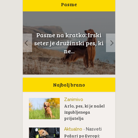
Pasme
:
Pasme na kratko: Irski
Pasme
seter je družinski pes, ki
si v
ne...
Najbolj brano
Zanimivo
Arlo, pes, ki je našel
izgubljenega
prijatelja
Aktualno
Nasveti
•
Požari po Evropi: