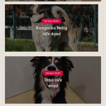
Iščejo dom
Kangalka Nelly
išče dom!
Iščejo dom
Dino išče
dom!