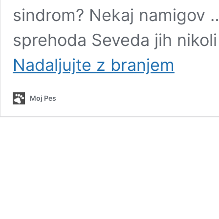
sindrom? Nekaj namigov …
sprehoda Seveda jih nikol
Kako
Nadaljujte z branjem
v
vročih
dneh
Moj Pes
pomagati
psom
s
potlačenimi
gobčki?