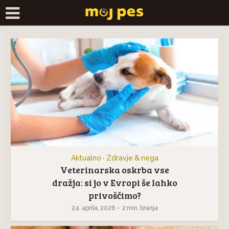
Aktualno
Zdravje & nega
•
Veterinarska oskrba vse
dražja: si jo v Evropi še lahko
privoščimo?
24. aprila, 2026
2 min. branja