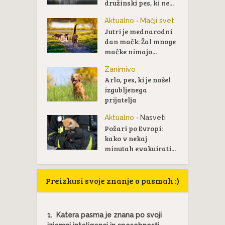
družinski pes, ki ne...
Aktualno
Mačji svet
•
Jutri je mednarodni
dan mačk: Žal mnoge
mačke nimajo...
Zanimivo
Arlo, pes, ki je našel
izgubljenega
prijatelja
Aktualno
Nasveti
•
Požari po Evropi:
kako v nekaj
minutah evakuirati...
Preizkusi svoje znanje o pasmah :)
1.
Katera pasma je znana po svoji