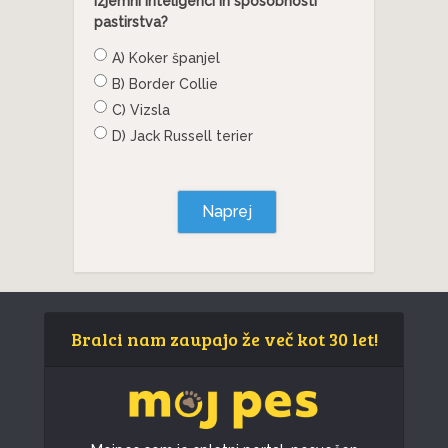
izjemni inteligenci in sposobnosti
pastirstva?
A) Koker španjel
B) Border Collie
C) Vizsla
D) Jack Russell terier
Naprej
Bralci nam zaupajo že več kot 30 let!