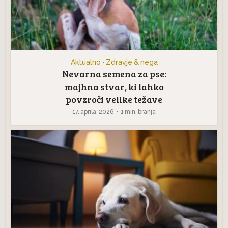
Aktualno
Zdravje & nega
•
Nevarna semena za pse:
majhna stvar, ki lahko
povzroči velike težave
17. aprila, 2026
1 min. branja