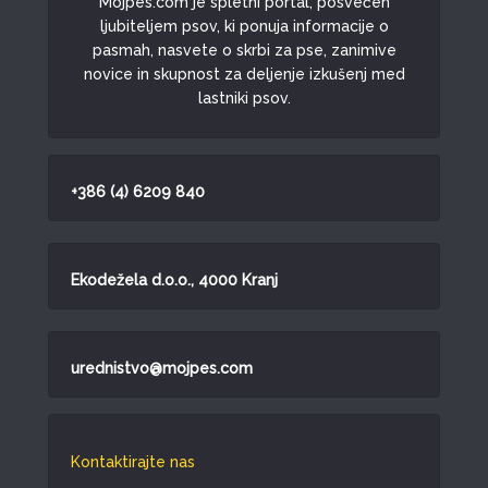
Mojpes.com je spletni portal, posvečen
ljubiteljem psov, ki ponuja informacije o
pasmah, nasvete o skrbi za pse, zanimive
novice in skupnost za deljenje izkušenj med
lastniki psov.
+386 (4) 6209 840
Ekodežela d.o.o., 4000 Kranj
urednistvo@mojpes.com
Kontaktirajte nas