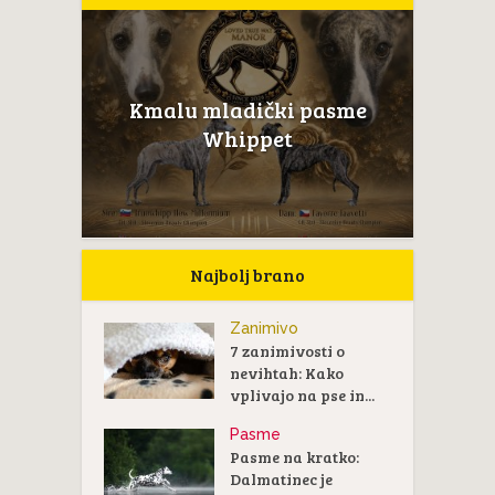
Kmalu mladički pasme
Whippet
Najbolj brano
Zanimivo
7 zanimivosti o
nevihtah: Kako
vplivajo na pse in...
Pasme
Pasme na kratko:
Dalmatinec je