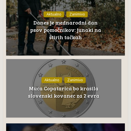
Aktualno
Zanimivo
Danes je mednarodni dan
psov pomočnikov: junaki na
štirih tačkah
Aktualno
Zanimivo
Muca Copatarica bo krasila
slovenski kovanec za 2 evra