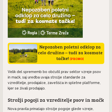
Nepozaben poletni odklop za
celo družino – tudi za kosmate
tačke!
|PROMO|
Velik del sprememb bo občutil prav sektor vzreje psov
in mačk, saj uredba uvaja strožje standarde za
vzreditelje, prodajalce, zavetišča in spletne platforme,
kjer se živali prodajajo.
Strožji pogoji za vzreditelje psov in mačk
Nova pravila prinašajo strožje pogoje glede vzreje,