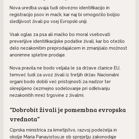
Nova uredba uvaja tudi obvezno identifikacijo in
registracijo psov in mačk, kar naj bi omogočilo boljšo
sledljivost živali po vsej Evropski uniji.
Vsak oglas za psa ali mačko bo moral vsebovati
preverljive identifikacijske podatke živali, kar bo otežilo
delo nezakonitim preprodajalcem in zmanjšalo možnost
anonimne spletne prodaje.
Nova pravila ne bodo veljala le za države članice EU,
temveč tudi za uvoz živali iz tretjih držav. Nacionalni
organi bodo dobili več pristojnosti za nadzor ter
okrepljeno čezmejno sodelovanje pri odkrivanju
nezakonitih mrež trgovine z živalmi.
“Dobrobit živali je pomembna evropska
vrednota”
Ciprska ministrica za kmetijstvo, razvoj podeželja in
okolje Maria Panayiotou je ob sprejetju zakonodaje