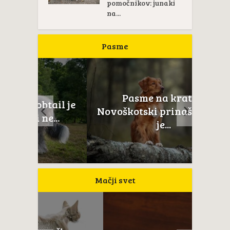
pomočnikov: junaki
na...
Pasme
Pasme na kratko:
ail je
Novoškotski prinašalec rac
...
je...
Mačji svet