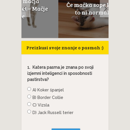
a
Če mačka sope kakor pes –
Mačje
to ni normalno, ne...
anato
Preizkusi svoje znanje o pasmah :)
1.
Katera pasma je znana po svoji
izjemni inteligenci in sposobnosti
pastirstva?
A) Koker španjel
B) Border Collie
C) Vizsla
D) Jack Russell terier