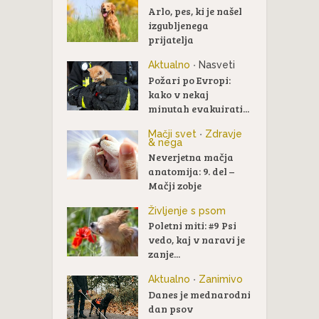
Arlo, pes, ki je našel
izgubljenega
prijatelja
Aktualno
Nasveti
•
Požari po Evropi:
kako v nekaj
minutah evakuirati...
Mačji svet
Zdravje
•
& nega
Neverjetna mačja
anatomija: 9. del –
Mačji zobje
Življenje s psom
Poletni miti: #9 Psi
vedo, kaj v naravi je
zanje...
Aktualno
Zanimivo
•
Danes je mednarodni
dan psov