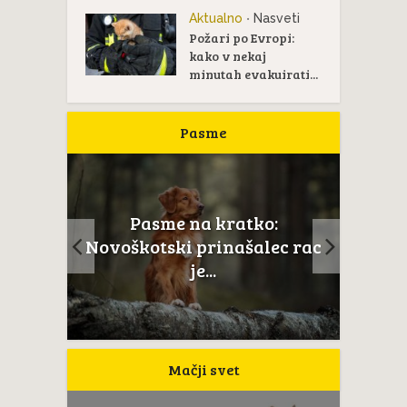
Aktualno
Nasveti
•
Požari po Evropi:
kako v nekaj
minutah evakuirati...
Pasme
Pasme na kratko:
ail je
Novoškotski prinašalec rac
...
je...
Mačji svet