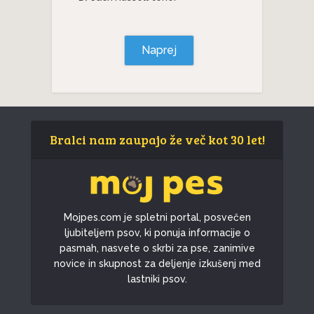
Naprej
Bralci nam zaupajo že več kot 30 let!
Mojpes.com je spletni portal, posvečen
ljubiteljem psov, ki ponuja informacije o
pasmah, nasvete o skrbi za pse, zanimive
novice in skupnost za deljenje izkušenj med
lastniki psov.