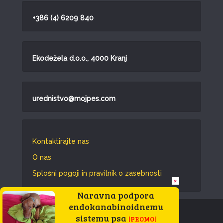
+386 (4) 6209 840
Ekodežela d.o.o., 4000 Kranj
urednistvo@mojpes.com
Kontaktirajte nas
O nas
Splošni pogoji in pravilnik o zasebnosti
×
Naravna podpora
endokanabinoidnemu
Vse pravice pridržane © 2026.
sistemu psa
|PROMO|