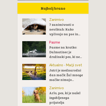
Najbolj brano
Zanimivo
7 zanimivosti o
nevihtah: Kako
vplivajo na pse in...
Pasme
Pasme na kratko:
Dalmatinec je
družinski pes, ki ne...
Aktualno
Mačji svet
•
Jutri je mednarodni
dan mačk: Žal mnoge
mačke nimajo...
Zanimivo
Arlo, pes, ki je našel
izgubljenega
prijatelja