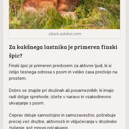
stock.adobe.com
Za kakšnega lastnika je primeren finski
špic?
Finski špic je primeren predvsem za aktivne ljudi, ki si
želijo tesnega odnosa s psom in veliko časa preživijo na
prostem.
Dobro se znajde pri družinah ali posameznikih, ki imajo
radi dolge sprehode, izlete v naravo in vsakodnevno
ukvarjanje s psom.
Čeprav deluje samostojno in samozavestno, potrebuje
precej več družbe, aktivnosti in vključevanja v družinsko
življenje, kot mnogi pričakujejo.