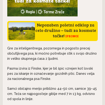
Nepozaben poletni odklop za
celo družino – tudi za kosmate
tačke!
|PROMO|
Gre za inteligentnega, pozornega in pogosto precej
občutljivega psa, ki močno potrebuje stik s svojo družino
in veliko skupnega časa z ljudmi.
Pasma izvira iz Finske, kjer je bil špic vzrejen kot lovski
pes za iskanje in označevanje gozdnih ptic. Danes velja
za nacionalnega psa Finske.
Samci običajno merijo približno 44–50 cm, samice 39–45
cm. Teža se najpogosteje giblje med 7 in 13 kg, odvisno
od spola in linije.