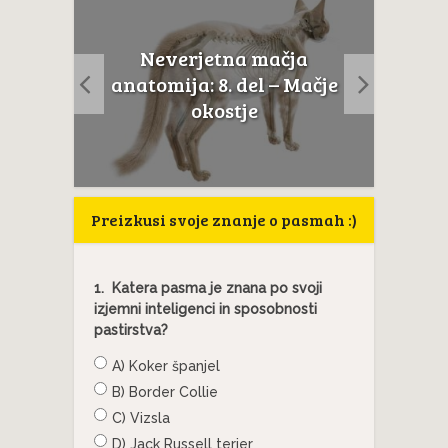
Neverjetna mačja
usta
Če m
anatomija: 8. del – Mačje
a...
t
okostje
Preizkusi svoje znanje o pasmah :)
1.
Katera pasma je znana po svoji
izjemni inteligenci in sposobnosti
pastirstva?
A) Koker španjel
B) Border Collie
C) Vizsla
D) Jack Russell terier