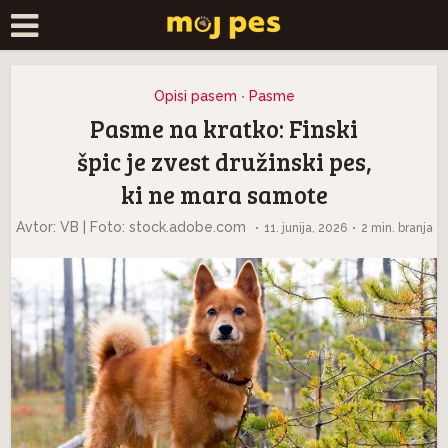
Opisi pasem
Pasme
•
Pasme na kratko: Finski
špic je zvest družinski pes,
ki ne mara samote
Avtor: VB | Foto: stock.adobe.com
11. junija, 2026
2 min. branja