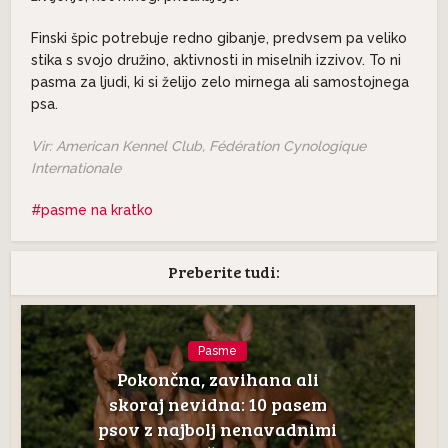
Finski špic potrebuje redno gibanje, predvsem pa veliko
stika s svojo družino, aktivnosti in miselnih izzivov. To ni
pasma za ljudi, ki si želijo zelo mirnega ali samostojnega
psa.
Vir: American Kennel Club, Fédération Cynologique
Internationale
pasme na kratko
Preberite tudi:
Pasme
Pokončna, zavihana ali
skoraj nevidna: 10 pasem
psov z najbolj nenavadnimi