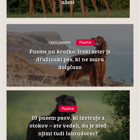
ušesi
Opisi pasem
Pasme
Pasme na kratko: Irski seter je
družinski pes, ki ne mara
dolgčasa
Pasme
10 pasem psov, ki izvirajo z
otokov – ste vedeli, da je med
njimi tudi labradorec?