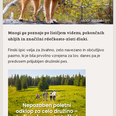
stock.adobe.com
Mnogi ga poznajo po lisičjem videzu, pokončnih
uhljih in značilni rdečkasto-zlati dlaki.
Finski špic velja za živahno, zelo navezano in občutljivo
pasmo, ki je bila prvotno vzrejena za lov, danes pa je
predvsem priljubljen družinski pes.