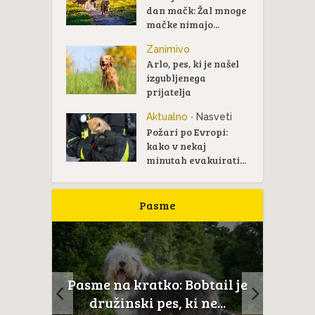
dan mačk: Žal mnoge
mačke nimajo...
Zanimivo
Arlo, pes, ki je našel
izgubljenega
prijatelja
Aktualno
Nasveti
•
Požari po Evropi:
kako v nekaj
minutah evakuirati...
Pasme
ltežan
Pasme na kratko: Bobtail je
Novoš
aj...
družinski pes, ki ne...