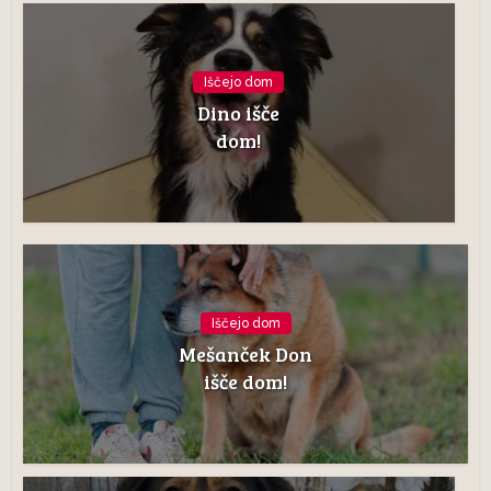
Iščejo dom
Dino išče
dom!
Iščejo dom
Mešanček Don
išče dom!