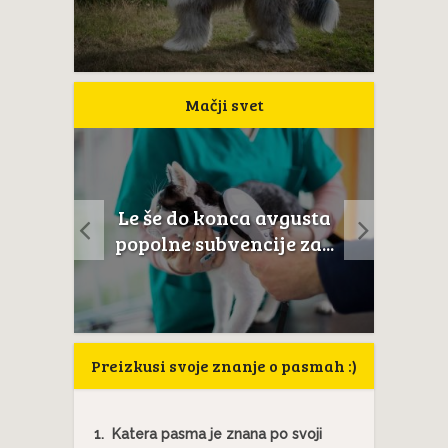
Mačji svet
a
Le še do konca avgusta
Mačji
anat
popolne subvencije za...
Preizkusi svoje znanje o pasmah :)
1.
Katera pasma je znana po svoji