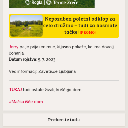
Nepozaben poletni odklop za
celo družino – tudi za kosmate
tačke!
|PROMO|
Jerry
pa je prijazen muc, ki jasno pokaže, ko ima dovolj
čohanja.
Datum rojstva
: 5. 7. 2023
Več informacij: Zavetišče Ljubljana
TUKAJ
tudi ostale živali, ki iščejo dom.
Mačka išče dom
Preberite tudi: