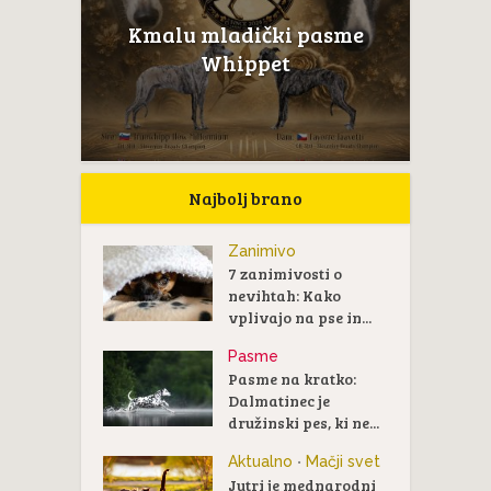
Kmalu mladički pasme
Whippet
Najbolj brano
Zanimivo
7 zanimivosti o
nevihtah: Kako
vplivajo na pse in...
Pasme
Pasme na kratko:
Dalmatinec je
družinski pes, ki ne...
Aktualno
Mačji svet
•
Jutri je mednarodni