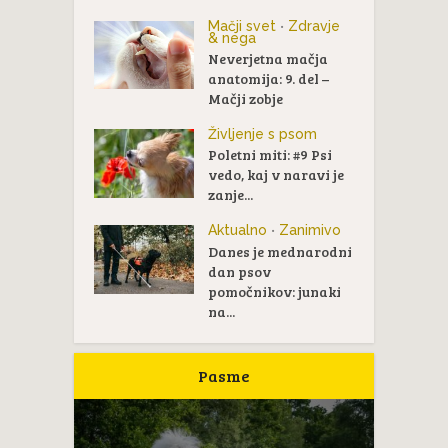
Mačji svet
Zdravje
•
& nega
Neverjetna mačja
anatomija: 9. del –
Mačji zobje
Življenje s psom
Poletni miti: #9 Psi
vedo, kaj v naravi je
zanje...
Aktualno
Zanimivo
•
Danes je mednarodni
dan psov
pomočnikov: junaki
na...
Pasme