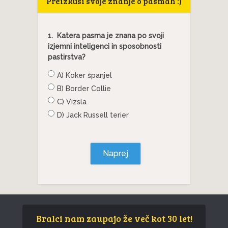
Preizkusi svoje znanje o pasmah :)
1.
Katera pasma je znana po svoji
izjemni inteligenci in sposobnosti
pastirstva?
A) Koker španjel
B) Border Collie
C) Vizsla
D) Jack Russell terier
Naprej
Bralci nam zaupajo že več kot 30 let!