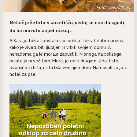
Foto: Zavod Muri
Nekoč je že bila v zavetišču, sedaj se morda zgodi,
da bo morala zopet nazaj …
A Kara je tokrat postala seniorčica. Tokrat dobro pozna,
kako je živeti, biti ljubljen in v biti svojem domu. A,
nenadoma ga je morala zapustiti. Njenega najboljšega
prijatelja ni več tam. Moral je oditi drugam. Zdaj tisto
dvorišče in hiša, nista bila več njen dom. Namestili so jo v
hotel za pse.