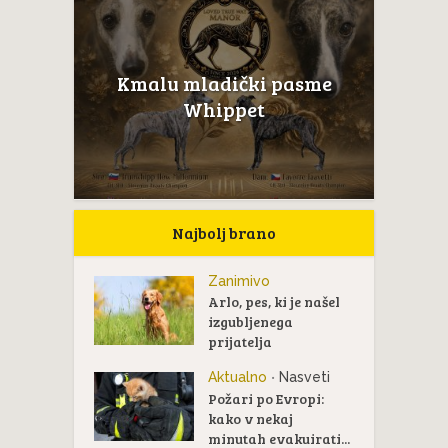
Kmalu mladički pasme
Whippet
Najbolj brano
Zanimivo
Arlo, pes, ki je našel
izgubljenega
prijatelja
Aktualno
Nasveti
•
Požari po Evropi:
kako v nekaj
minutah evakuirati...