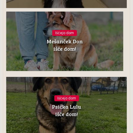
Iščejo dom
Mešanček Don
išče dom!
Iščejo dom
Psička Lulu
išče dom!