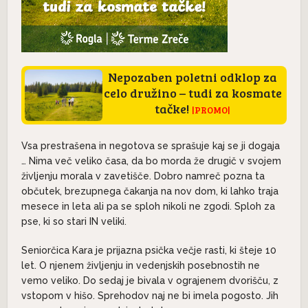
Nepozaben poletni odklop za
celo družino – tudi za kosmate
tačke!
|PROMO|
Vsa prestrašena in negotova se sprašuje kaj se ji dogaja
… Nima več veliko časa, da bo morda že drugič v svojem
življenju morala v zavetišče. Dobro namreč pozna ta
občutek, brezupnega čakanja na nov dom, ki lahko traja
mesece in leta ali pa se sploh nikoli ne zgodi. Sploh za
pse, ki so stari IN veliki.
Seniorčica Kara je prijazna psička večje rasti, ki šteje 10
let. O njenem življenju in vedenjskih posebnostih ne
vemo veliko. Do sedaj je bivala v ograjenem dvorišču, z
vstopom v hišo. Sprehodov naj ne bi imela pogosto. Jih