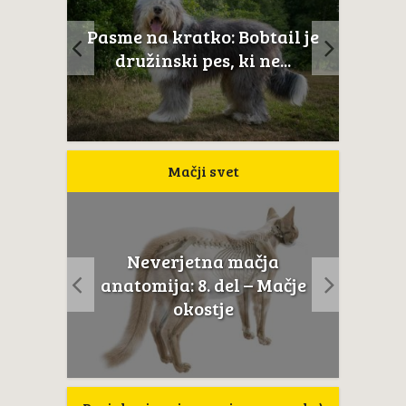
ltežan
Pasme na kratko: Bobtail je
Novoš
aj...
družinski pes, ki ne...
Mačji svet
Neverjetna mačja
usta
Če m
anatomija: 8. del – Mačje
a...
t
okostje