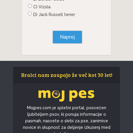
C) Vizsla
D) Jack Russell terier
Naprej
Bralci nam zaupajo že več kot 30 let!
Mojpes.com je spletni portal, posvečen
ljubiteljem psov, ki ponuja informacije o
pasmah, nasvete o skrbi za pse, zanimive
novice in skupnost za deljenje izkušenj med