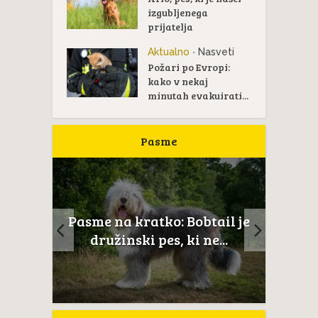
izgubljenega
prijatelja
Aktualno
Nasveti
•
Požari po Evropi:
kako v nekaj
minutah evakuirati...
Pasme
ltežan
Pasme na kratko: Bobtail je
Novoš
aj...
družinski pes, ki ne...