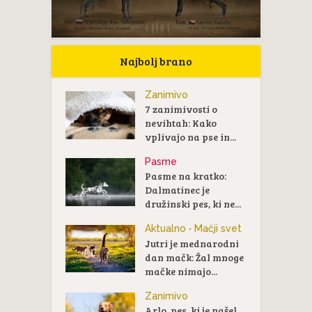
Najbolj brano
Zanimivo
7 zanimivosti o
nevihtah: Kako
vplivajo na pse in...
Pasme
Pasme na kratko:
Dalmatinec je
družinski pes, ki ne...
Aktualno
Mačji svet
•
Jutri je mednarodni
dan mačk: Žal mnoge
mačke nimajo...
Zanimivo
Arlo, pes, ki je našel