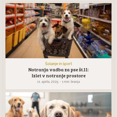
Šolanje in šport
Notranja vadba za pse št.11:
Izlet v notranje prostore
11. aprila, 2025
1 min. branja