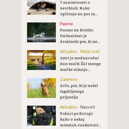
7 zanimivosti o
nevihtah: Kako
vplivajo na pse in...
Pasme
Pasme na kratko:
Dalmatinec je
družinski pes, ki ne...
Aktualno
Mačji svet
•
Jutri je mednarodni
dan mačk: Žal mnoge
mačke nimajo...
Zanimivo
Arlo, pes, ki je našel
izgubljenega
prijatelja
Aktualno
Nasveti
•
Požari po Evropi:
kako v nekaj
minutah evakuirati...