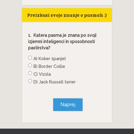
Preizkusi svoje znanje o pasmah :)
1.
Katera pasma je znana po svoji
izjemni inteligenci in sposobnosti
pastirstva?
A) Koker španjel
B) Border Collie
C) Vizsla
D) Jack Russell terier
Naprej