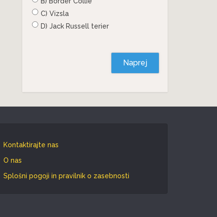
B) Border Collie
C) Vizsla
D) Jack Russell terier
Naprej
Kontaktirajte nas
O nas
Splošni pogoji in pravilnik o zasebnosti