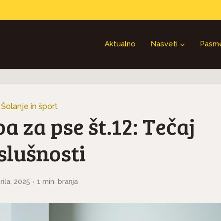
Aktualno
Nasveti
Pasm
Šolanje in šport
 za pse št.12: Tečaj
slušnosti
rila, 2025
1 min. branja