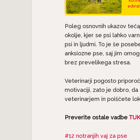
Ko me
edinst
Poleg osnovnih ukazov tečaji,
okolje, kjer se psi lahko var
psi in ljudmi. To je še posebe
anksiozne pse, saj jim omog
brez prevelikega stresa.
Pasme 
Veterinarji pogosto priporoča
jec
Predstavljamo pasme:
seter j
motivaciji, zato je dobro, d
.
Havanski bišon, majhen...
veterinarjem in poiščete lok
Preverite ostale vadbe
TUK
12 notranjih vaj za pse