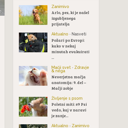
Zanimivo
m
Arlo, pes, ki je našel
izgubljenega
prijatelja
Aktualno
Nasveti
•
Požari po Evropi:
kako v nekaj
minutah evakuirati
...
Mačji svet
Zdravje
•
& nega
Neverjetna mačja
anatomija: 9. del –
Mačji zobje
Življenje s psom
Poletni miti: #9 Psi
vedo, kaj v naravi
je zanje...
Aktualno
Zanimivo
•