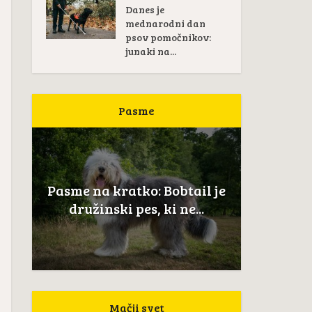
Danes je
mednarodni dan
psov pomočnikov:
junaki na...
Pasme
Pas
žan
Pasme na kratko: Bobtail je
Novoškot
..
družinski pes, ki ne...
Mačji svet