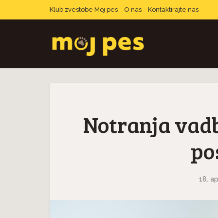
Klub zvestobe Moj pes
O nas
Kontaktirajte nas
Notranja vadba
po
18. ap