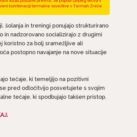
stni asfalt postane prevroč, se popoln pobeg skriva v
veni kombinaciji termalne osvežitve v Termah Zreče.
 šolanja in treningi ponujajo strukturirano
no in nadzorovano socializirajo z drugimi
j koristno za bolj sramežljive ali
oča postopno navajanje na nove situacije
na kratko: Irski
jo tečaje, ki temeljijo na pozitivni
Pasme na kratko: Malte
e družinski pes, ki
a se pred odločitvijo posvetujete s svojim
si vedno želi biti skupaj.
ne...
alne tečaje, ki spodbujajo takšen pristop.
AJ
.