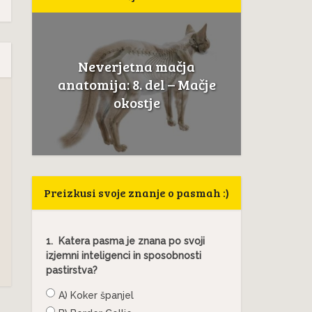
Neverjetna mačja
a
Če mačk
anatomija: 8. del – Mačje
.
to ni
okostje
Preizkusi svoje znanje o pasmah :)
1.
Katera pasma je znana po svoji
izjemni inteligenci in sposobnosti
pastirstva?
A) Koker španjel