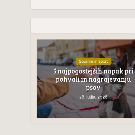
Nev
 –
Neverjetna mačja
anatomi
anatomija: 7. del – Mačji rep
Šolanje in šport
5 najpogostejših napak pri
pohvali in nagrajevanju
psov
28. julija, 2026