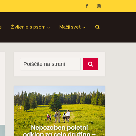
e
Življenje s psom
Mačji svet