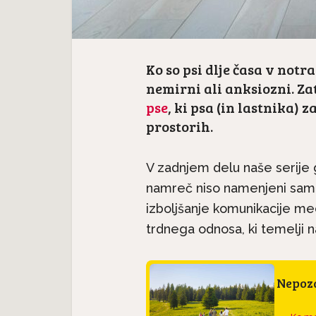
Ko so psi dlje časa v notr
nemirni ali anksiozni. Z
pse
, ki psa (in lastnika) 
prostorih.
V zadnjem delu naše serije g
namreč niso namenjeni samo
izboljšanje komunikacije me
trdnega odnosa, ki temelji 
Nepoza