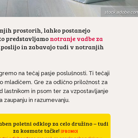
stock.adobe.co
anjih prostorih, lahko postanejo
ato predstavljamo
notranje vadbe za
zaposlijo in zabavajo tudi v notranjih
remo na tečaj pasje poslušnosti. Ti tečaji
 mladičem. Gre za odlično priložnost za
d lastnikom in psom ter za vzpostavljanje
na zaupanju in razumevanju.
ben poletni odklop za celo družino – tudi
za kosmate tačke!
|PROMO|