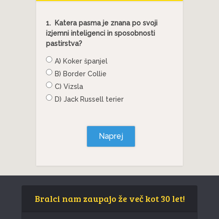
1.
Katera pasma je znana po svoji
izjemni inteligenci in sposobnosti
pastirstva?
A) Koker španjel
B) Border Collie
C) Vizsla
D) Jack Russell terier
Naprej
Bralci nam zaupajo že več kot 30 let!