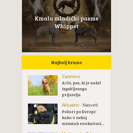
Kmalu mladički pasme
Whippet
Najbolj brano
Zanimivo
Arlo, pes, ki je našel
izgubljenega
prijatelja
Aktualno
Nasveti
•
Požari po Evropi:
kako v nekaj
minutah evakuirati...