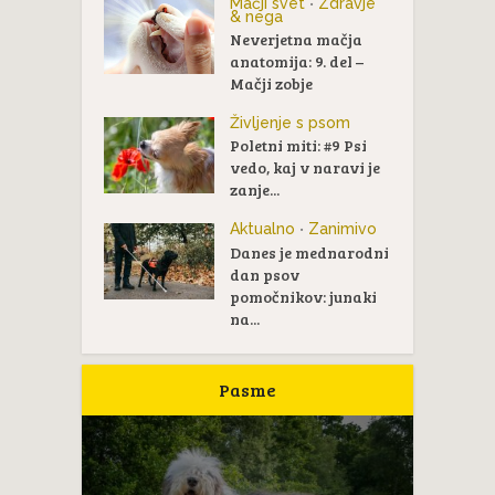
Mačji svet
Zdravje
•
& nega
Neverjetna mačja
anatomija: 9. del –
Mačji zobje
Življenje s psom
Poletni miti: #9 Psi
vedo, kaj v naravi je
zanje...
Aktualno
Zanimivo
•
Danes je mednarodni
dan psov
pomočnikov: junaki
na...
Pasme