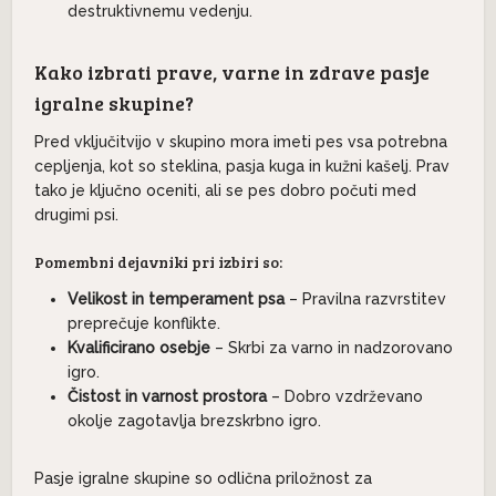
destruktivnemu vedenju.
Kako izbrati prave, varne in zdrave pasje
igralne skupine?
Pred vključitvijo v skupino mora imeti pes vsa potrebna
cepljenja, kot so steklina, pasja kuga in kužni kašelj. Prav
tako je ključno oceniti, ali se pes dobro počuti med
drugimi psi.
Pomembni dejavniki pri izbiri so:
Velikost in temperament psa
– Pravilna razvrstitev
preprečuje konflikte.
Kvalificirano osebje
– Skrbi za varno in nadzorovano
igro.
Čistost in varnost prostora
– Dobro vzdrževano
okolje zagotavlja brezskrbno igro.
Pasje igralne skupine so odlična priložnost za