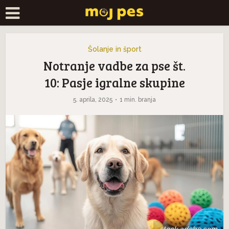
Šolanje in šport
Notranje vadbe za pse št.
10: Pasje igralne skupine
5. aprila, 2025
1 min. branja
stock.adobe.com