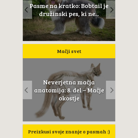
ltežan
Pasme na kratko: Bobtail je
Novoš
aj...
družinski pes, ki ne...
Mačji svet
Neverjetna mačja
usta
Če m
anatomija: 8. del – Mačje
a...
t
okostje
Preizkusi svoje znanje o pasmah :)