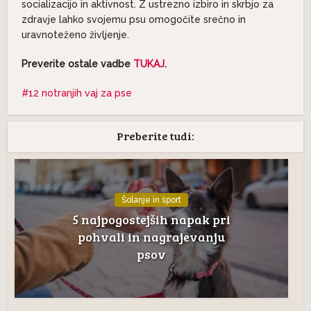
socializacijo in aktivnost. Z ustrezno izbiro in skrbjo za
zdravje lahko svojemu psu omogočite srečno in
uravnoteženo življenje.
Preverite ostale vadbe
TUKAJ
.
12 notranjih vaj za pse
Preberite tudi:
Šolanje in šport
5 najpogostejših napak pri
pohvali in nagrajevanju
psov