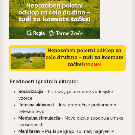
Nepozaben poletni odklop za
celo družino – tudi za kosmate
tačke!
|PROMO|
Prednosti igralnih skupin:
Socializacija
– Psi razvijajo primerne vedenjske
vzorce.
Telesna aktivnost
– Igra preprečuje prekomerno
telesno težo.
Mentalna stimulacija
– Novo okolje spodbuja umske
sposobnosti.
Manj težav
– Psi, ki se igrajo, so manj nagnjeni k