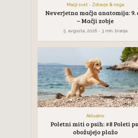
Mačji svet
Zdravje & nega
•
Neverjetna mačja anatomija: 9. 
– Mačji zobje
5. avgusta, 2026
3 min. branja
Aktualno
Poletni miti o psih: #8 Poleti ps
obožujejo plažo