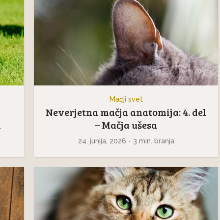
Mačji svet
Neverjetna mačja anatomija: 4. del
i
– Mačja ušesa
24. junija, 2026
3 min. branja