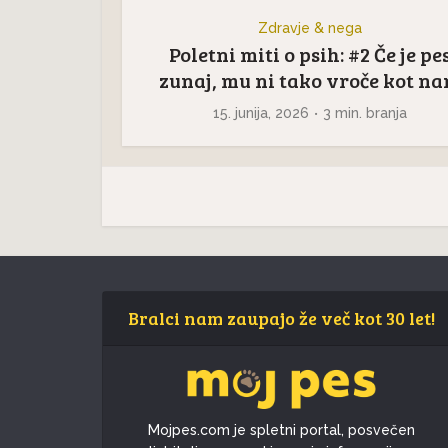
Zdravje & nega
Poletni miti o psih: #2 Če je pe
zunaj, mu ni tako vroče kot n
15. junija, 2026
3 min. branja
Bralci nam zaupajo že več kot 30 let!
Mojpes.com je spletni portal, posvečen