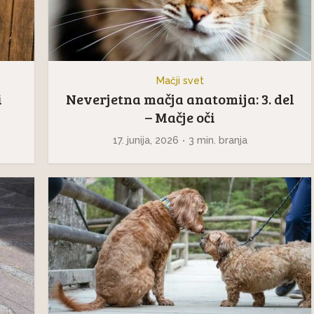
Mačji svet
i
Neverjetna mačja anatomija: 3. del
– Mačje oči
17. junija, 2026
3 min. branja