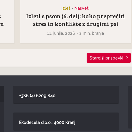
Izlet
Nasveti
•
s
Izleti s psom (6. del): kako preprečiti
am
stres in konflikte z drugimi psi
11. junija, 2026
2 min. branja
Starejši prispevki
+386 (4) 6209 840
Ekodežela d.o.o., 4000 Kranj