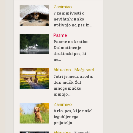
Zanimivo
7 zanimivosti o
nevihtah: Kako
vplivajo na pse in...
Pasme
Pasme na kratko:
Dalmatinec je
družinski pes, ki
ne...
Aktualno
Mačji svet
•
Jutri je mednarodni
dan mačk: Žal
mnoge mačke
nimajo...
Zanimivo
Arlo, pes, ki je našel
izgubljenega
prijatelja