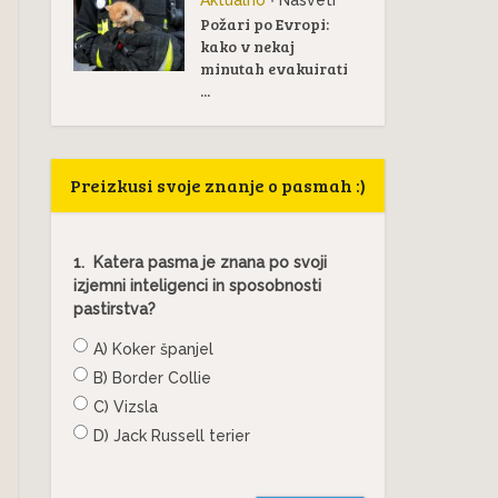
Aktualno
Nasveti
•
Požari po Evropi:
kako v nekaj
minutah evakuirati
...
Preizkusi svoje znanje o pasmah :)
1.
Katera pasma je znana po svoji
izjemni inteligenci in sposobnosti
pastirstva?
A) Koker španjel
B) Border Collie
C) Vizsla
D) Jack Russell terier