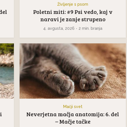
Življenje s psom
del
Poletni miti: #9 Psi vedo, kaj v
naravi je zanje strupeno
4. avgusta, 2026
2 min. branja
Mačji svet
i
Neverjetna mačja anatomija: 6. del
– Mačje tačke