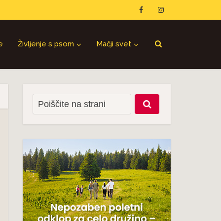
e
Življenje s psom
Mačji svet