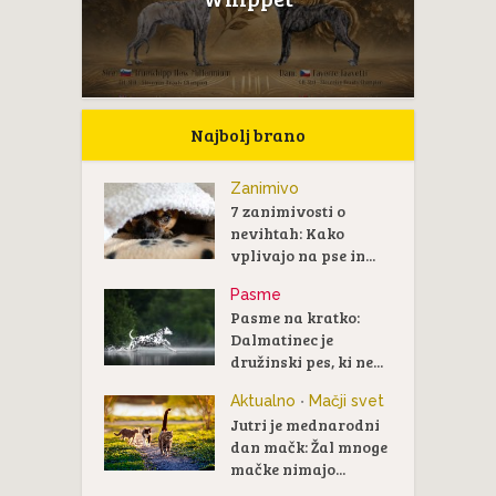
Najbolj brano
Zanimivo
7 zanimivosti o
nevihtah: Kako
vplivajo na pse in...
Pasme
Pasme na kratko:
Dalmatinec je
družinski pes, ki ne...
Aktualno
Mačji svet
•
Jutri je mednarodni
dan mačk: Žal mnoge
mačke nimajo...