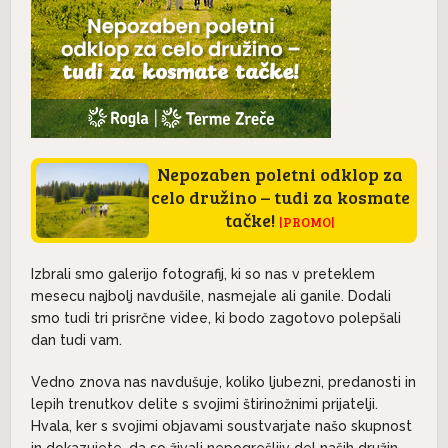
Nepozaben poletni odklop za
celo družino – tudi za kosmate
tačke!
|PROMO|
Izbrali smo galerijo fotografij, ki so nas v preteklem
mesecu najbolj navdušile, nasmejale ali ganile. Dodali
smo tudi tri prisrčne videe, ki bodo zagotovo polepšali
dan tudi vam.
Vedno znova nas navdušuje, koliko ljubezni, predanosti in
lepih trenutkov delite s svojimi štirinožnimi prijatelji.
Hvala, ker s svojimi objavami soustvarjate našo skupnost
in dokazujete, da so živali nepogrešljiv del naših družin.