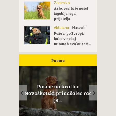
Zanimivo
Arlo, pes, ki je našel
izgubljenega
prijatelja
Aktualno
Nasveti
•
Požari po Evropi:
kako v nekaj
minutah evakuirati...
Pasme
Pasme na kratko:
ail je
Novoškotski prinašalec rac
...
je...