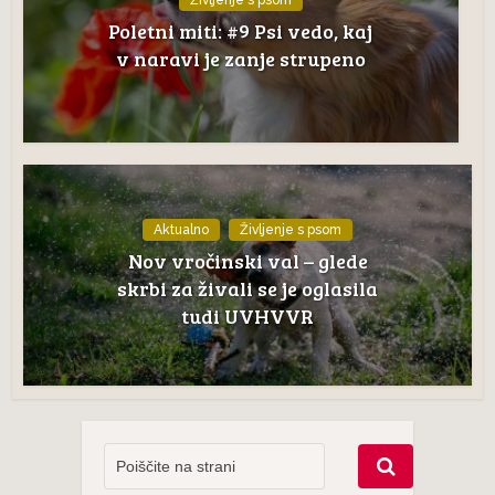
Življenje s psom
Poletni miti: #9 Psi vedo, kaj
v naravi je zanje strupeno
Aktualno
Življenje s psom
Nov vročinski val – glede
skrbi za živali se je oglasila
tudi UVHVVR