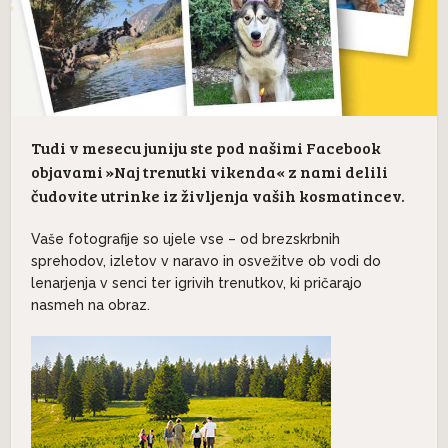
Tudi v mesecu juniju ste pod našimi Facebook
objavami »Naj trenutki vikenda« z nami delili
čudovite utrinke iz življenja vaših kosmatincev.
Vaše fotografije so ujele vse – od brezskrbnih
sprehodov, izletov v naravo in osvežitve ob vodi do
lenarjenja v senci ter igrivih trenutkov, ki pričarajo
nasmeh na obraz.