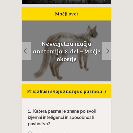
Mačji svet
Neverjetna mačja
usta
Če m
anatomija: 8. del – Mačje
a...
t
okostje
Preizkusi svoje znanje o pasmah :)
1.
Katera pasma je znana po svoji
izjemni inteligenci in sposobnosti
pastirstva?