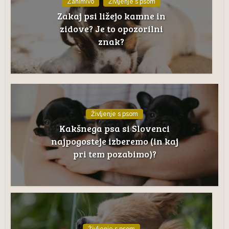
Zanimivo
Življenje s psom
Zakaj psi ližejo kamne in
zidove? Je to opozorilni
znak?
Življenje s psom
Kakšnega psa si Slovenci
najpogosteje izberemo (in kaj
pri tem pozabimo)?