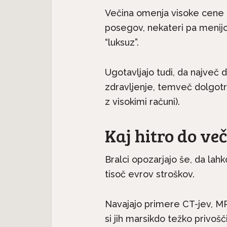
Večina omenja visoke cene p
posegov, nekateri pa menijo
“luksuz”.
Ugotavljajo tudi, da najve
zdravljenje, temveč dolgotr
z visokimi računi).
Kaj hitro do več
Pasme 
jec
Predstavljamo pasme:
seter j
.
Havanski bišon, majhen...
Bralci opozarjajo še, da lah
tisoč evrov stroškov.
Navajajo primere CT-jev, MRI-
si jih marsikdo težko privošč