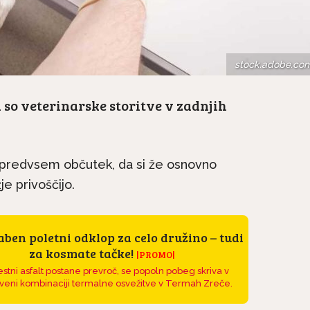
stock.adobe.co
a so veterinarske storitve v zadnjih
o predvsem občutek, da si že osnovno
e privoščijo.
ben poletni odklop za celo družino – tudi
za kosmate tačke!
|PROMO|
stni asfalt postane prevroč, se popoln pobeg skriva v
veni kombinaciji termalne osvežitve v Termah Zreče.