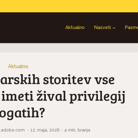
Aktualno
Nasveti
Pasm
Aktualno
arskih storitev vse
 imeti žival privilegij
ogatih?
ck.adobe.com
12. maja, 2026
4 min. branja