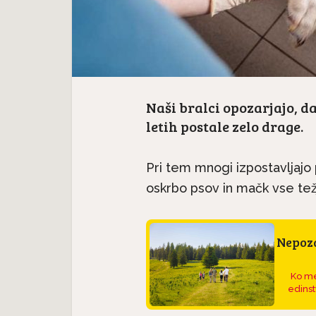
Naši bralci opozarjajo, d
letih postale zelo drage.
Pri tem mnogi izpostavljaj
oskrbo psov in mačk vse težj
Nepoza
Ko me
edinst