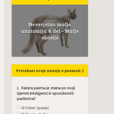
Neverjetna mačja
a
Če mačk
anatomija: 8. del – Mačje
.
to ni
okostje
Preizkusi svoje znanje o pasmah :)
1.
Katera pasma je znana po svoji
izjemni inteligenci in sposobnosti
pastirstva?
A) Koker španjel