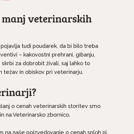
, manj veterinarskih
ojavlja tudi poudarek, da bi bilo treba
entivi – kakovostni prehrani, gibanju,
skrbi za dobrobit živali, saj lahko to
 težav in obiskov pri veterinarju.
erinarji?
ašanj o cenah veterinarskih storitev smo
k in na Veterinarsko zbornico.
nam na naše poizvedovanje o cenah sploh ni