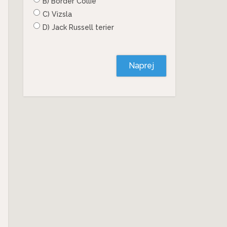
B) Border Collie
C) Vizsla
D) Jack Russell terier
Naprej