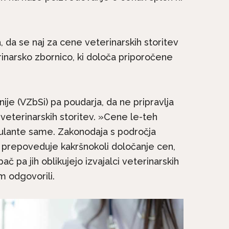
, da se naj za cene veterinarskih storitev
narsko zbornico, ki določa priporočene
ije (VZbSi) pa poudarja, da ne pripravlja
eterinarskih storitev. »Cene le-teh
bulante same. Zakonodaja s področja
prepoveduje kakršnokoli določanje cen,
, pač pa jih oblikujejo izvajalci veterinarskih
m odgovorili.