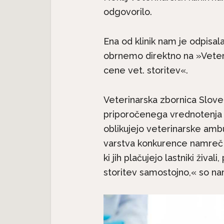
odgovorilo.
Ena od klinik nam je odpisala
obrnemo direktno na »Veteri
cene vet. storitev«.
Veterinarska zbornica Sloven
priporočenega vrednotenja v
oblikujejo veterinarske am
varstva konkurence namreč 
ki jih plačujejo lastniki živali
storitev samostojno,« so na