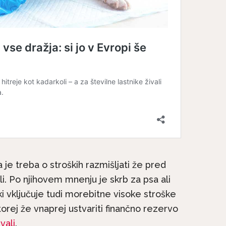
 je treba o stroških razmišljati že pred
li. Po njihovem mnenju je skrb za psa ali
 ki vključuje tudi morebitne visoke stroške
torej že vnaprej ustvariti finančno rezervo
vali
.