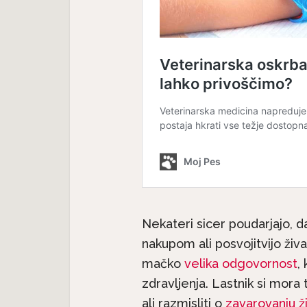
Nekateri sicer poudarjajo, da
nakupom ali posvojitvijo živa
mačko
velika odgovornost
,
zdravljenja. Lastnik si mora 
ali razmisliti o
zavarovanju ži