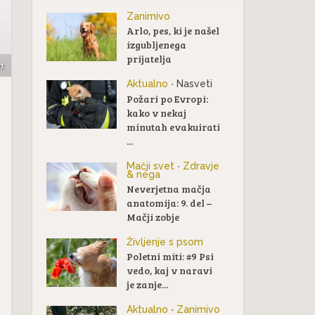
Zanimivo
Arlo, pes, ki je našel
izgubljenega
prijatelja
m
Aktualno
Nasveti
•
Požari po Evropi:
kako v nekaj
minutah evakuirati
...
Mačji svet
Zdravje
•
& nega
Neverjetna mačja
anatomija: 9. del –
Mačji zobje
Življenje s psom
Poletni miti: #9 Psi
vedo, kaj v naravi
je zanje...
Aktualno
Zanimivo
•