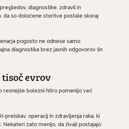
regledov, diagnostike, zdravil in
, da so določene storitve postale skoraj
č denarja pogosto ne odnese samo
ajna diagnostika brez jasnih odgovorov (in
 tisoč evrov
na kratko: Irski
Pasme na kratko: Malte
e družinski pes, ki
si vedno želi biti skupaj.
ne...
ko resnejše bolezni hitro pomenijo več
preiskav, operacij in zdravljenja raka, ki
i. Nekateri zato menijo, da živali postajajo