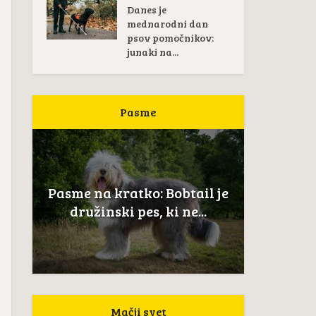
Danes je
mednarodni dan
psov pomočnikov:
junaki na...
Pasme
Pas
žan
Pasme na kratko: Bobtail je
Novoškot
..
družinski pes, ki ne...
Mačji svet