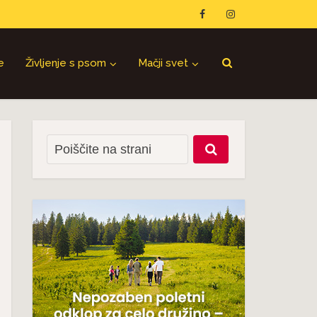
e
Življenje s psom
Mačji svet