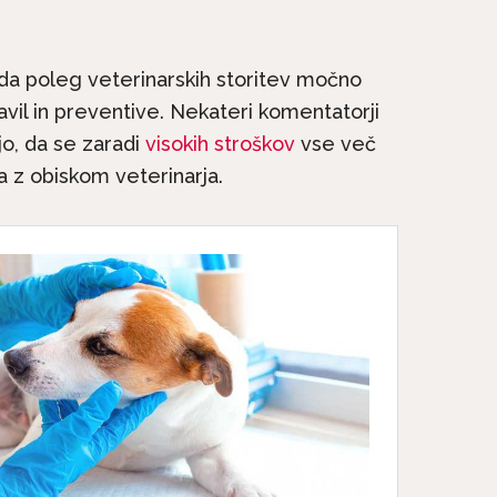
.
, da poleg veterinarskih storitev močno
erjetna mačja
ravil in preventive. Nekateri komentatorji
Le še do konca avgust
ja: 9. del – Mačji
o, da se zaradi
visokih stroškov
vse več
popolne subvencije za..
zobje
ša z obiskom veterinarja.