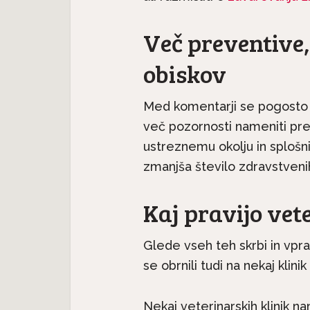
Več preventive
obiskov
Med komentarji se pogosto p
več pozornosti nameniti prev
ustreznemu okolju in splošni 
zmanjša število zdravstvenih
Kaj pravijo vet
Glede vseh teh skrbi in vpr
se obrnili tudi na nekaj klini
Nekaj veterinarskih klinik 