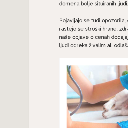
domena bolje situiranih ljudi
Pojavljajo se tudi opozorila
Nev
rastejo še stroški hrane, zd
 –
Neverjetna mačja
anatomi
naše objave o cenah dodajaj
anatomija: 7. del – Mačji rep
ljudi odreka živalim ali odla