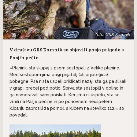
foto: GRS Kamnik
V društvu GRS Kamnik so objavili pasjo prigodo s
Pasjih pečin.
»Planinki sta skupaj s psom sestopali z Velike planine.
Med sestopom jima pasji prijatelj (ali prijateljica)
pobegne. Psa nista uspeli priklicati nazaj, sta ga pa slišali
v grapi, precej pod potjo. Sprva sta sestopili v dolino in
ga nameravali sami poiskati. Ker jima ni uspelo, sta se
vrnili na Pasje pečine in po ponovnem neuspelem
klicanju zaprosili za pomoč s klicem na številko 1️12,« so
povedali.