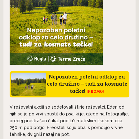
Nepozaben poletni odklop za
celo družino – tudi za kosmate
tačke!
|PROMO|
V reševalni akciji so sodelovali štirje reševalci. Eden od
njih se je po vrvi spustil do psa, ki je, glede na fotografije,
precej prestrašen čakal pod 10-metrskim skokom cca.
250 m pod potjo. Preostali so ju oba, s pomočjo vrvne
tehnike, dvignili nazaj na pot.