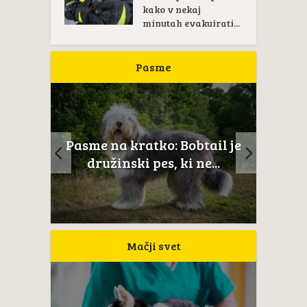
kako v nekaj
minutah evakuirati...
Pasme
Pasme na krat
me na kratko: Bobtail je
Novoškotski prinaš
družinski pes, ki ne...
je...
Mačji svet