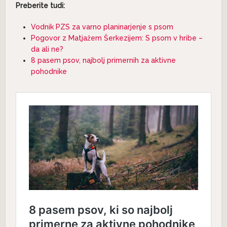
Preberite tudi:
Vodnik PZS za varno planinarjenje s psom
Pogovor z Matjažem Šerkezijem: S psom v hribe –
da ali ne?
8 pasem psov, najbolj primernih za aktivne
pohodnike