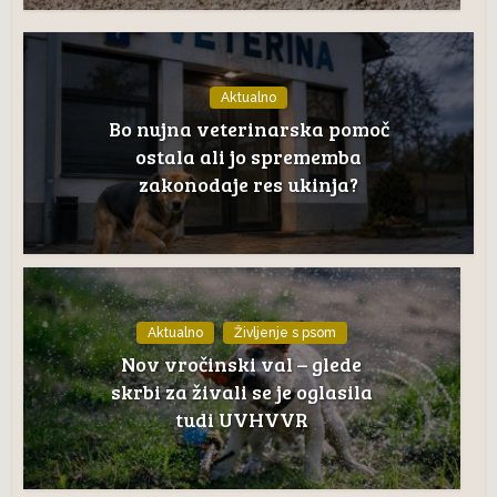
Aktualno
Bo nujna veterinarska pomoč
ostala ali jo sprememba
zakonodaje res ukinja?
Aktualno
Življenje s psom
Nov vročinski val – glede
skrbi za živali se je oglasila
tudi UVHVVR