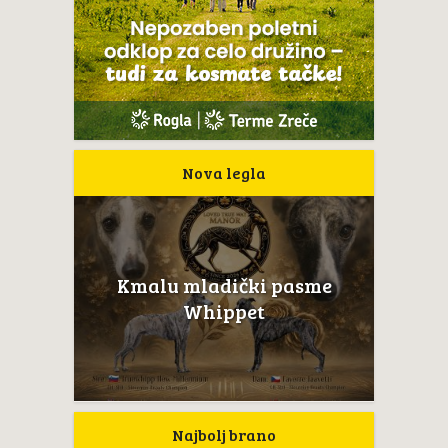
Nova legla
Kmalu mladički pasme
Whippet
Najbolj brano