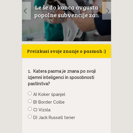
a
Le še do konca avgusta
Mačji
anat
popolne subvencije za...
Preizkusi svoje znanje o pasmah :)
1.
Katera pasma je znana po svoji
izjemni inteligenci in sposobnosti
pastirstva?
A) Koker španjel
B) Border Collie
C) Vizsla
D) Jack Russell terier