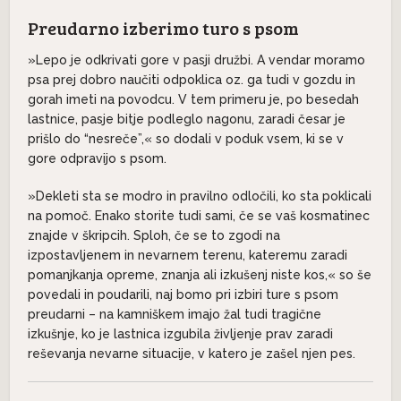
Preudarno izberimo turo s psom
»Lepo je odkrivati gore v pasji družbi. A vendar moramo
psa prej dobro naučiti odpoklica oz. ga tudi v gozdu in
gorah imeti na povodcu. V tem primeru je, po besedah
lastnice, pasje bitje podleglo nagonu, zaradi česar je
prišlo do “nesreče”,« so dodali v poduk vsem, ki se v
gore odpravijo s psom.
»Dekleti sta se modro in pravilno odločili, ko sta poklicali
na pomoč. Enako storite tudi sami, če se vaš kosmatinec
znajde v škripcih. Sploh, če se to zgodi na
izpostavljenem in nevarnem terenu, kateremu zaradi
pomanjkanja opreme, znanja ali izkušenj niste kos,« so še
povedali in poudarili, naj bomo pri izbiri ture s psom
preudarni – na kamniškem imajo žal tudi tragične
izkušnje, ko je lastnica izgubila življenje prav zaradi
reševanja nevarne situacije, v katero je zašel njen pes.