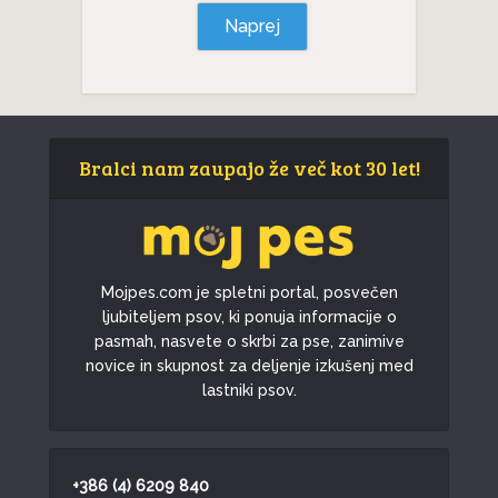
Naprej
Bralci nam zaupajo že več kot 30 let!
Mojpes.com je spletni portal, posvečen
ljubiteljem psov, ki ponuja informacije o
pasmah, nasvete o skrbi za pse, zanimive
novice in skupnost za deljenje izkušenj med
lastniki psov.
+386 (4) 6209 840