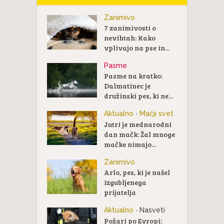
Zanimivo
7 zanimivosti o
nevihtah: Kako
vplivajo na pse in...
Pasme
Pasme na kratko:
Dalmatinec je
družinski pes, ki ne...
Aktualno
Mačji svet
•
Jutri je mednarodni
dan mačk: Žal mnoge
mačke nimajo...
Zanimivo
Arlo, pes, ki je našel
izgubljenega
prijatelja
Aktualno
Nasveti
•
Požari po Evropi: