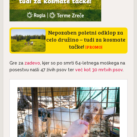
Nepozaben poletni odklop za
celo družino – tudi za kosmate
tačke!
|PROMO|
Gre za
zadevo
, kjer so po smrti 64-letnega moškega na
posestvu našli 47 živih psov ter
več kot 30 mrtvih psov
.