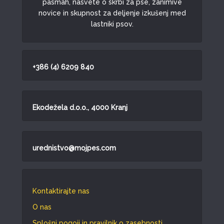
pasmah, nasvete o skrbi za pse, zanimive
novice in skupnost za deljenje izkušenj med
lastniki psov.
+386 (4) 6209 840
Ekodežela d.o.o., 4000 Kranj
urednistvo@mojpes.com
Kontaktirajte nas
O nas
Splošni pogoji in pravilnik o zasebnosti