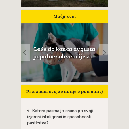
Mačji svet
a
Le še do konca avgusta
Mačji
anat
popolne subvencije za...
Preizkusi svoje znanje o pasmah :)
1.
Katera pasma je znana po svoji
izjemni inteligenci in sposobnosti
pastirstva?