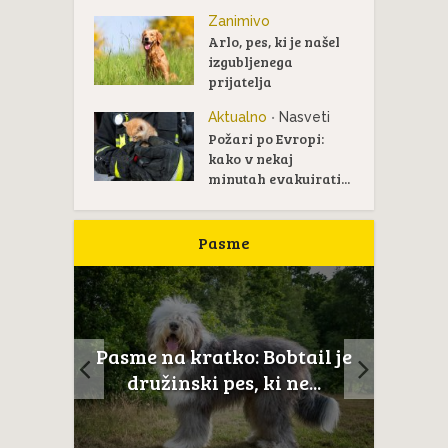
Zanimivo
Arlo, pes, ki je našel
izgubljenega
prijatelja
Aktualno
Nasveti
•
Požari po Evropi:
kako v nekaj
minutah evakuirati...
Pasme
ltežan
Pasme na kratko: Bobtail je
Novoš
aj...
družinski pes, ki ne...