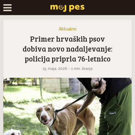
Aktualno
Primer hrvaških psov
dobiva novo nadaljevanje:
policija priprla 76-letnico
15. maja, 2026
1 min. branja