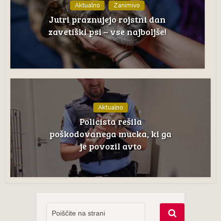
Aktualno
Zanimivo
Jutri praznujejo rojstni dan
zavetiški psi – vse najboljše!
Aktualno
Policista rešila
poškodovanega mucka, ki ga
je povozil avto