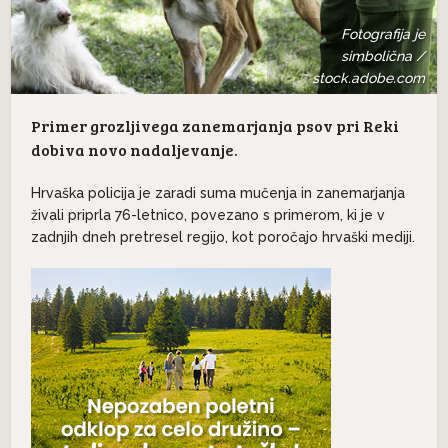
Fotografija je
simbolična /
stock.adobe.com
Primer grozljivega zanemarjanja psov pri Reki
dobiva novo nadaljevanje.
Hrvaška policija je zaradi suma mučenja in zanemarjanja
živali priprla 76-letnico, povezano s primerom, ki je v
zadnjih dneh pretresel regijo, kot poročajo hrvaški mediji.