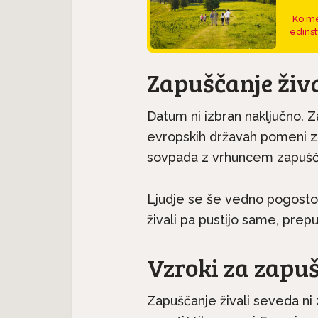
Ko me
edinst
Zapuščanje živa
Datum ni izbran naključno. Z
evropskih državah pomeni za
sovpada z vrhuncem zapuščan
Pasme 
jec
Predstavljamo pasme:
Ljudje se še vedno pogosto 
seter j
.
Havanski bišon, majhen...
živali pa pustijo same, prep
Vzroki za zapuš
Zapuščanje živali seveda ni 