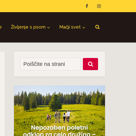
e
Življenje s psom
Mačji svet