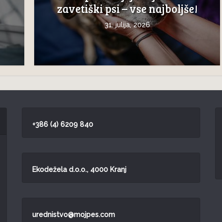
zavetiški psi – vse najboljše!
31. julija, 2026
+386 (4) 6209 840
Ekodežela d.o.o., 4000 Kranj
urednistvo@mojpes.com