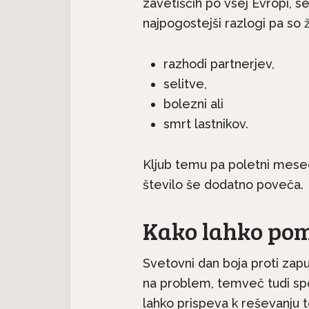
zavetiščih po vsej Evropi, se
najpogostejši razlogi pa so ž
razhodi partnerjev,
Jutri j
Če mačka sope kakor pes –
selitve,
e
mačk: 
to ni normalno, ne...
bolezni ali
smrt lastnikov.
Kljub temu pa poletni meseci
število še dodatno poveča.
Kako lahko po
Svetovni dan boja proti zapu
na problem, temveč tudi spo
lahko prispeva k reševanju