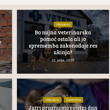
Aktualno
Bo nujna veterinarska
pomoč ostala ali jo
e
sprememba zakonodaje res
ukinja?
22. julija, 2026
Aktualno
Zanimivo
Jutri praznujejo rojstni dan