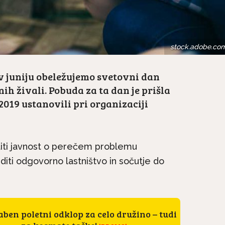
stock.adobe.co
v juniju obeležujemo svetovni dan
ih živali. Pobuda za ta dan je prišla
a 2019 ustanovili pri organizaciji
iti javnost o perečem problemu
diti odgovorno lastništvo in sočutje do
ben poletni odklop za celo družino – tudi