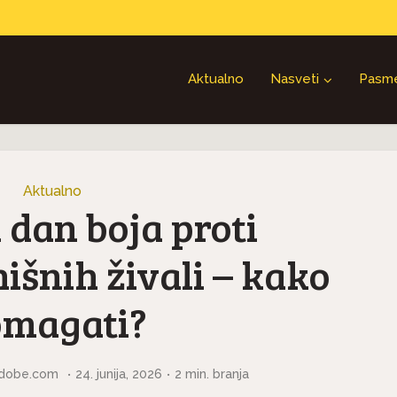
Aktualno
Nasveti
Pasm
Aktualno
 dan boja proti
išnih živali – kako
magati?
.adobe.com
24. junija, 2026
2 min. branja