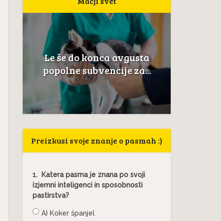
Mačji svet
Nev
Le še do konca avgusta
i
anatomi
popolne subvencije za...
Preizkusi svoje znanje o pasmah :)
1.
Katera pasma je znana po svoji
izjemni inteligenci in sposobnosti
pastirstva?
A) Koker španjel