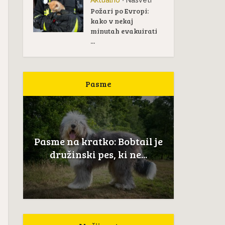
Aktualno
Nasveti
•
Požari po Evropi:
kako v nekaj
minutah evakuirati
...
Pasme
Pas
žan
Pasme na kratko: Bobtail je
Novoškot
..
družinski pes, ki ne...