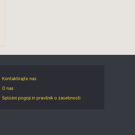
Kontaktirajte nas
O nas
Splošni pogoji in pravilnik o zasebnosti