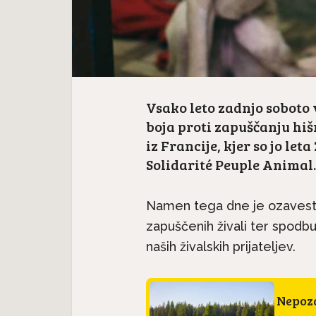
Vsako leto zadnjo soboto 
boja proti zapuščanju hišn
iz Francije, kjer so jo let
Solidarité Peuple Animal.
Namen tega dne je ozavest
zapuščenih živali ter spodbu
naših živalskih prijateljev.
Nepoza