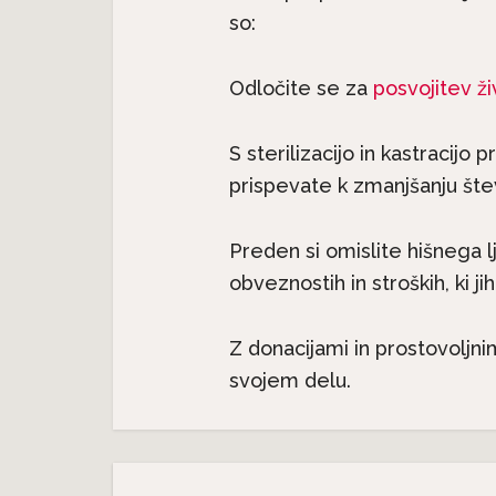
so:
Odločite se za
posvojitev ži
S sterilizacijo in kastracij
prispevate k zmanjšanju štev
Preden si omislite hišnega l
obveznostih in stroških, ki jih
Z donacijami in prostovoljni
svojem delu.