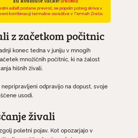
za kosmate tačke!
|PROMO|
stni asfalt postane prevroč, se popoln pobeg skriva v
veni kombinaciji termalne osvežitve v Termah Zreče.
li z začetkom počitnic
adnji konec tedna v juniju v mnogih
četek množičnih počitnic, ki na žalost
ja hišnih živali.
na kratko: Irski
Pasme na kratko: Malte
nepripravljeni odpravijo na dopust, svoje
e družinski pes, ki
si vedno želi biti skupaj.
uščene usodi.
ne...
čanje živali
zgolj poletni pojav. Kot opozarjajo v