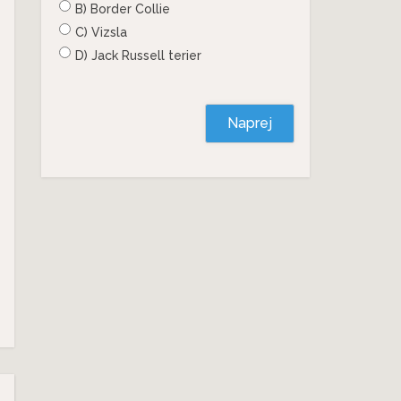
B) Border Collie
C) Vizsla
D) Jack Russell terier
Naprej