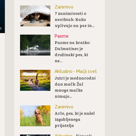
Zanimivo
7 zanimivosti o
nevihtah: Kako
vplivajo na pse in...
m
Pasme
Pasme na kratko:
Dalmatinec je
družinski pes, ki
ne...
Aktualno
Mačji svet
•
Jutri je mednarodni
dan mačk: Žal
mnoge mačke
nimajo...
Zanimivo
Arlo, pes, ki je našel
izgubljenega
prijatelja