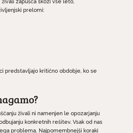
 živali zapušča skozi vse leto,
ivljenjski prelomi:
e mednarodni dan
Neverjetna mačja
Žal mnoge mačke
anatomija: 9. del – Mačj
nimajo...
zobje
 predstavljajo kritično obdobje, ko se
magamo?
ščanju živali ni namenjen le opozarjanju
dbujanju konkretnih rešitev. Vsak od nas
 tega problema. Najpomembnejši koraki