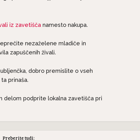
vali iz zavetišča
namesto nakupa.
o preprečite nezaželene mladiče in
ila zapuščenih živali.
jubljenčka, dobro premislite o vseh
 ta prinaša.
m delom podprite lokalna zavetišča pri
Preberite tudi: