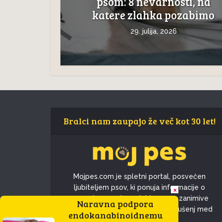
psom: 8 nevarnosti, na
katere zlahka pozabimo
29. julija, 2026
Bralci nam zaupajo že več kot 30 let!
Mojpes.com je spletni portal, posvečen
ljubiteljem psov, ki ponuja informacije o
×
pasmah, nasvete o skrbi za pse, zanimive
Naravna podpora
novice in skupnost za deljenje izkušenj med
endokanabinoidnemu
lastniki psov.