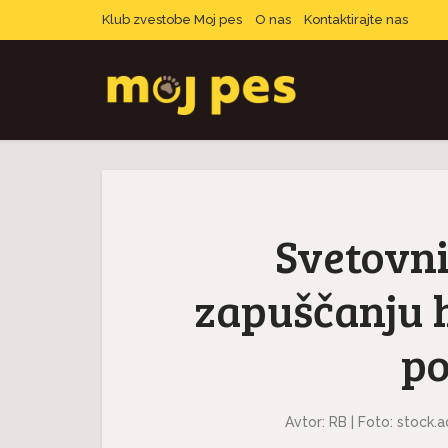
Klub zvestobe Moj pes
O nas
Kontaktirajte nas
Svetovni
zapuščanju h
po
Avtor: RB | Foto: stock