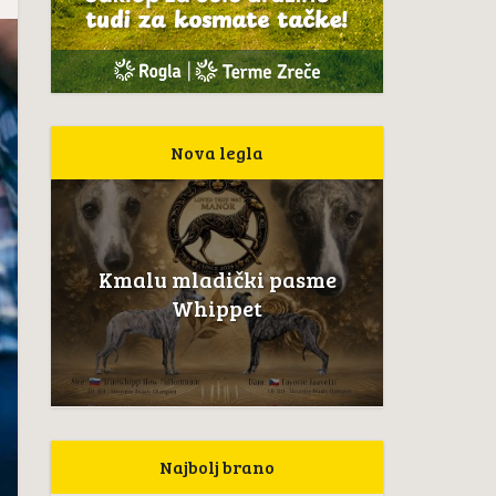
Nova legla
Kmalu mladički pasme
Whippet
Najbolj brano