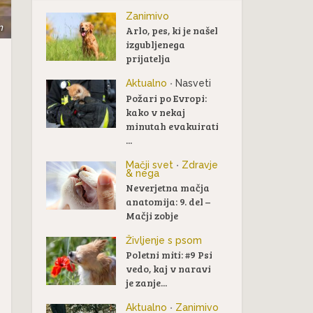
Zanimivo
m
Arlo, pes, ki je našel
izgubljenega
prijatelja
Aktualno
Nasveti
•
Požari po Evropi:
kako v nekaj
minutah evakuirati
...
Mačji svet
Zdravje
•
& nega
Neverjetna mačja
anatomija: 9. del –
Mačji zobje
Življenje s psom
Poletni miti: #9 Psi
vedo, kaj v naravi
je zanje...
Aktualno
Zanimivo
•