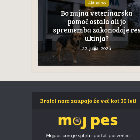
Aktualno
Bo nujna veterinarska
pomoč ostala ali jo
sprememba zakonodaje re
ukinja?
22. julija, 2026
Bralci nam zaupajo že več kot 30 let!
Mojpes.com je spletni portal, posvečen