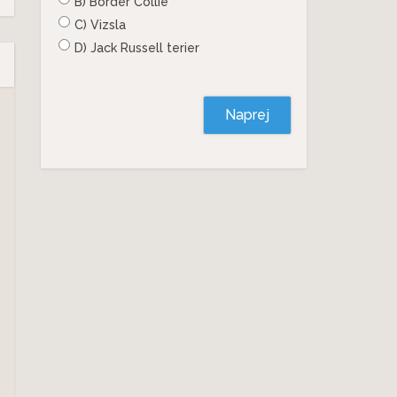
B) Border Collie
C) Vizsla
D) Jack Russell terier
Naprej