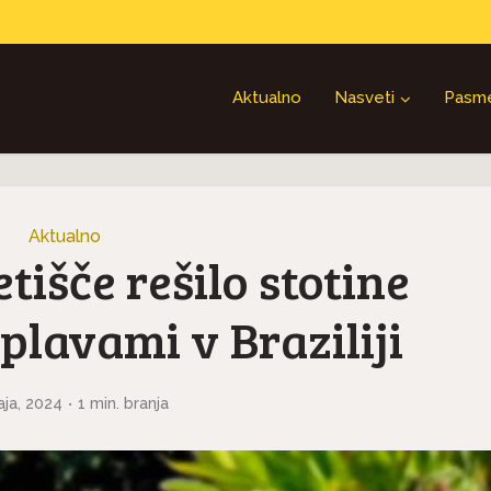
Aktualno
Nasveti
Pasm
Aktualno
išče rešilo stotine
lavami v Braziliji
aja, 2024
1 min. branja