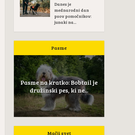
Danes je
mednarodni dan
psov pomočnikov:
junaki na...
Pasme
Pas
žan
Pasme na kratko: Bobtail je
Novoškot
..
družinski pes, ki ne...
Mačji svet