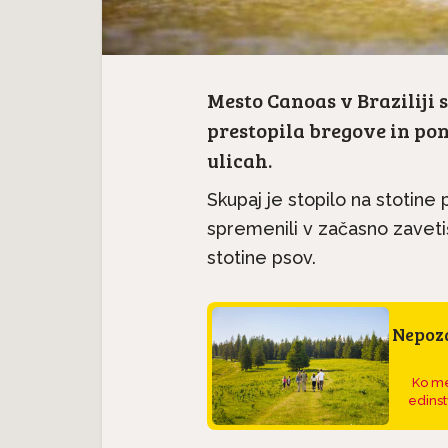
Mesto Canoas v Braziliji 
prestopila bregove in po
ulicah.
Skupaj je stopilo na stotine
spremenili v začasno zavetišč
stotine psov.
Nepoza
Ko me
edinst