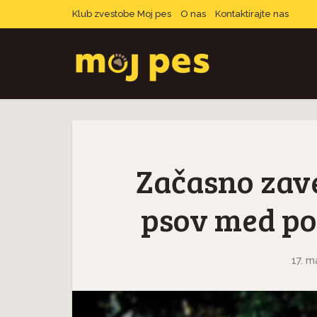
Klub zvestobe Moj pes
O nas
Kontaktirajte nas
Začasno zavet
psov med pop
17. m