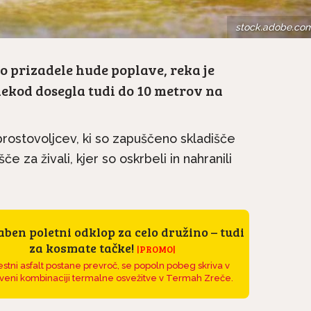
stock.adobe.co
so prizadele hude poplave, reka je
nekod dosegla tudi do 10 metrov na
 prostovoljcev, ki so zapuščeno skladišče
e za živali, kjer so oskrbeli in nahranili
ben poletni odklop za celo družino – tudi
za kosmate tačke!
|PROMO|
stni asfalt postane prevroč, se popoln pobeg skriva v
veni kombinaciji termalne osvežitve v Termah Zreče.