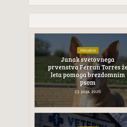
Aktualno
Junak svetovnega
prvenstva Ferran Torres ž
leta pomaga brezdomnim
psom
23. julija, 2026