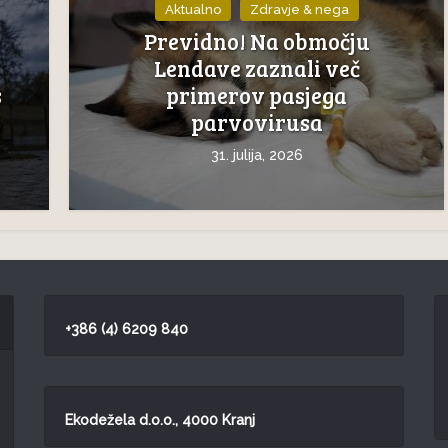
Aktualno
Zdravje & nega
Previdno! Na območju
Lendave zaznali več
s
primerov pasjega
parvovirusa
31. julija, 2026
+386 (4) 6209 840
Ekodežela d.o.o., 4000 Kranj