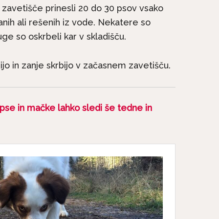
 v zavetišče prinesli 20 do 30 psov vsako
anih ali rešenih iz vode. Nekatere so
uge so oskrbeli kar v skladišču.
anijo in zanje skrbijo v začasnem zavetišču.
pse in mačke lahko sledi še tedne in
na kratko: Irski
Pasme na kratko: Malte
e družinski pes, ki
si vedno želi biti skupaj.
ne...