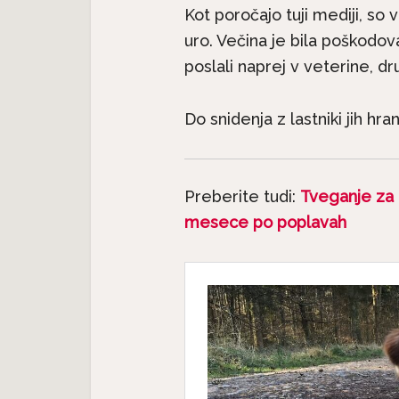
Kot poročajo tuji mediji, so
uro. Večina je bila poškodov
poslali naprej v veterine, dr
Do snidenja z lastniki jih hr
Preberite tudi:
Tveganje za 
mesece po poplavah
Pasme 
jec
Predstavljamo pasme:
seter j
.
Havanski bišon, majhen...