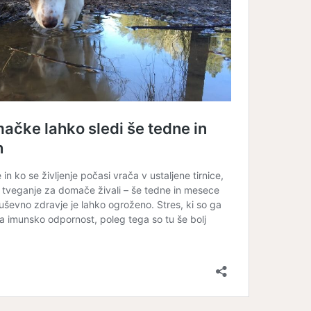
erjetna mačja
Le še do konca avgust
ja: 9. del – Mačji
popolne subvencije za..
zobje