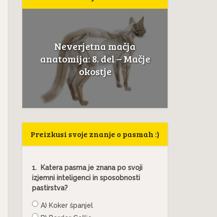
Neverjetna mačja
a
Če mačk
anatomija: 8. del – Mačje
.
to ni
okostje
Preizkusi svoje znanje o pasmah :)
1.
Katera pasma je znana po svoji
izjemni inteligenci in sposobnosti
pastirstva?
A) Koker španjel