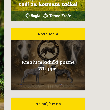
Nova legla
Kmalu mladički pasme
Whippet
Najbolj brano