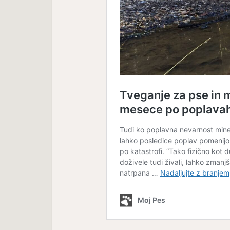
Nev
 –
Neverjetna mačja
anatomi
anatomija: 7. del – Mačji rep