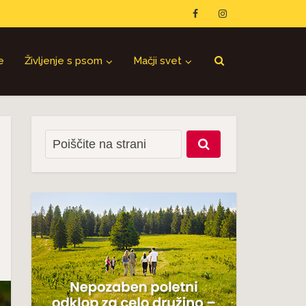
e
Življenje s psom
Mačji svet