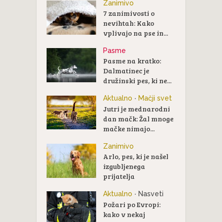
Zanimivo
7 zanimivosti o
nevihtah: Kako
vplivajo na pse in...
Pasme
Pasme na kratko:
Dalmatinec je
družinski pes, ki ne...
Aktualno
Mačji svet
•
Jutri je mednarodni
dan mačk: Žal mnoge
mačke nimajo...
Zanimivo
Arlo, pes, ki je našel
izgubljenega
prijatelja
Aktualno
Nasveti
•
Požari po Evropi:
kako v nekaj