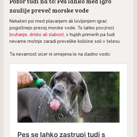
Pozor tudi na to: Pes lahko med igro
zaužije preveč morske vode
Nekateri psi med plavanjem ali lovljenjem igrač
pogoltnejo precej morske vode. To lahko povzroči
bruhanje, drisko ali slabost
, v hujših primerih pa tudi
nevarne motnje zaradi prevelike količine soli v telesu.
Ta nevarnost sicer ni omejena le na sladno vodo: