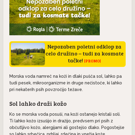
Nepozaben poletni odklop za
celo družino – tudi za kosmate
tačke!
|PROMO|
Morska voda namreč na koži in dlaki pušča sol, lahko pa
tudi pesek, mikroorganizme in druge nečistoče, ki lahko
pri nekaterih psih povzročijo težave.
Sol lahko draži kožo
Ko se morska voda posuši, na koži ostanejo kristali soli.
Ti lahko kožo izsušijo in dražijo, predvsem pri psih z
občutljivo kožo, alergijami ali gostejšo dlako. Pogostejše
so lahko srbečica, prhljaj, rdečina in vnetja kože.