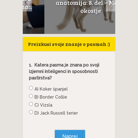
anatomija: 8. del – Mačje
a...
t
okostje
Preizkusi svoje znanje o pasmah :)
1.
Katera pasma je znana po svoji
izjemni inteligenci in sposobnosti
pastirstva?
A) Koker španjel
B) Border Collie
C) Vizsla
D) Jack Russell terier
Naprej