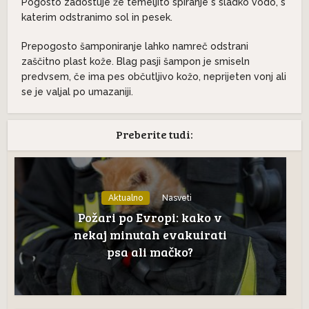
Pogosto zadostuje že temeljito spiranje s sladko vodo, s
katerim odstranimo sol in pesek.
Prepogosto šamponiranje lahko namreč odstrani
zaščitno plast kože. Blag pasji šampon je smiseln
predvsem, če ima pes občutljivo kožo, neprijeten vonj ali
se je valjal po umazaniji.
Preberite tudi:
Aktualno
Nasveti
Požari po Evropi: kako v
nekaj minutah evakuirati
psa ali mačko?