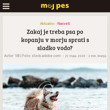
Aktualno
Nasveti
•
Zakaj je treba psa po
kopanju v morju sprati s
sladko vodo?
Avtor: VB | Foto: stock.adobe.com
27. maja, 2026
2 min. branja