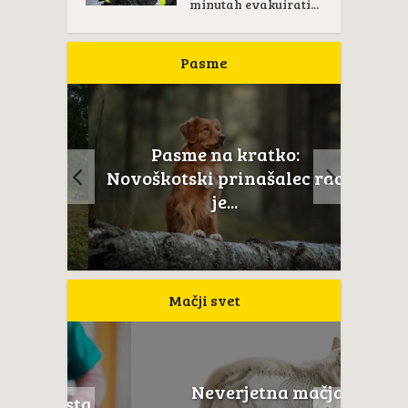
minutah evakuirati...
Pasme
Pasme na kratko:
ail je
Novoškotski prinašalec rac
...
je...
Mačji svet
Neverjetna mačja
usta
Če m