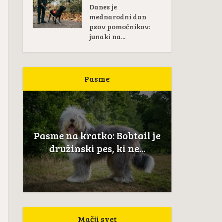
Danes je
mednarodni dan
psov pomočnikov:
junaki na...
Pasme
Pasme na kratko:
na kratko: Bobtail je
Novoškotski prinašale
inski pes, ki ne...
je...
Mačji svet