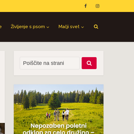
e
Življenje s psom
Mačji svet