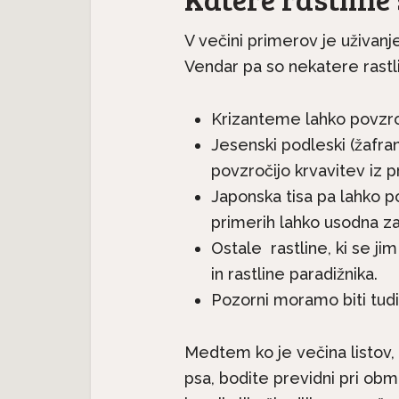
V večini primerov je uživanj
Vendar pa so nekatere rastl
Neverjetna m
Neverjetna mačja
anatomija: 9. del
atomija: 7. del – Mačji rep
Krizanteme lahko povzroč
zobje
Jesenski podleski (žafra
povzročijo krvavitev iz p
Japonska tisa pa lahko po
primerih lahko usodna za
Ostale rastline, ki se jim
in rastline paradižnika.
Pozorni moramo biti tud
Medtem ko je večina listov,
psa, bodite previdni pri obm