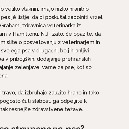
jo veliko vlaknin, imajo nizko hranilno
es jé listje, da bi poskušal zapolniti vrzel
i Graham, zdravnica veterinarka iz
ham v Hamiltonu, N.J., zato, če opazite, da
razmislite o posvetovanju z veterinarjem in
svojega psa v drugačni, bolj hranljivi
a v priboljških, dodajanje prehranskih
dajanje zelenjave, varne za pse, kot so
ki
ena.
Pasme na kratko: Maltežan
Pasme 
 ki
si vedno želi biti skupaj...
druž
i travo, da izbruhajo zaužito hrano in tako
 pogosto čuti slabost, ga odpeljite k
 znak resnejše zdravstvene težave.
 so strupene za pse?