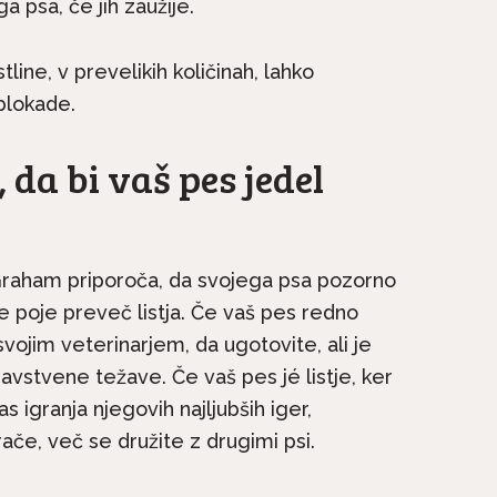
a psa, če jih zaužije.
stline, v prevelikih količinah, lahko
blokade.
 da bi vaš pes jedel
Graham priporoča, da svojega psa pozorno
ne poje preveč listja. Če vaš pes redno
 svojim veterinarjem, da ugotovite, ali je
ravstvene težave. Če vaš pes jé listje, ker
s igranja njegovih najljubših iger,
ače, več se družite z drugimi psi.