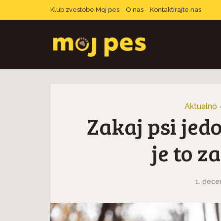
Klub zvestobe Moj pes
O nas
Kontaktirajte nas
Aktualno
Zakaj psi jedo
je to z
1. dece