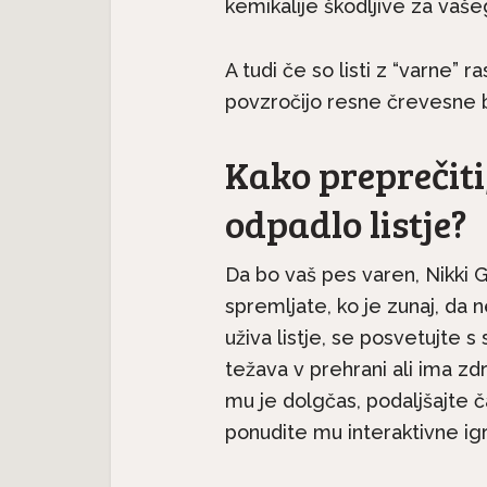
kemikalije škodljive za vašeg
A tudi če so listi z “varne” ra
povzročijo resne črevesne 
Kako preprečiti,
odpadlo listje?
Da bo vaš pes varen, Nikki 
spremljate, ko je zunaj, da 
uživa listje, se posvetujte s
težava v prehrani ali ima zd
mu je dolgčas, podaljšajte ča
ponudite mu interaktivne igr