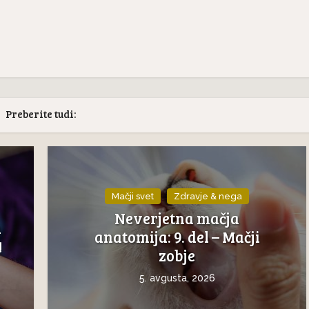
Preberite tudi:
Mačji svet
Zdravje & nega
Neverjetna mačja
n
anatomija: 9. del – Mačji
!
zobje
5. avgusta, 2026