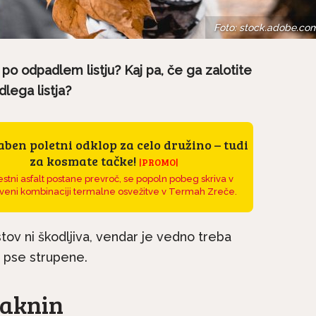
Foto: stock.adobe.co
 po odpadlem listju? Kaj pa, če ga zalotite
dlega listja?
ben poletni odklop za celo družino – tudi
za kosmate tačke!
|PROMO|
stni asfalt postane prevroč, se popoln pobeg skriva v
veni kombinaciji termalne osvežitve v Termah Zreče.
stov ni škodljiva, vendar je vedno treba
a pse strupene.
laknin