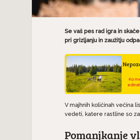
Se vaš pes rad igra in skače
pri grizljanju in zaužitju odpa
Nepoza
Ko me
edinst
V majhnih količinah večina li
vedeti, katere rastline so z
Pomanjkanje v