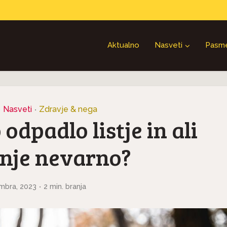
Aktualno
Nasveti
Pasm
Nasveti
Zdravje & nega
•
•
 odpadlo listje in ali
anje nevarno?
mbra, 2023
2 min. branja