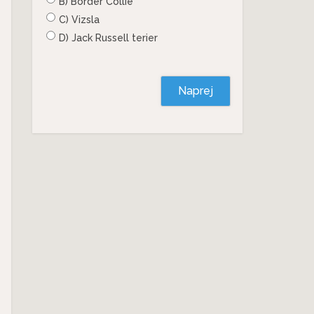
B) Border Collie
C) Vizsla
D) Jack Russell terier
Naprej