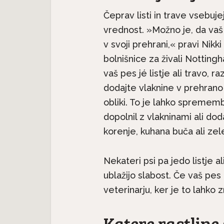
Čeprav listi in trave vsebuje
vrednost. »Možno je, da vaš p
v svoji prehrani,« pravi Nikk
bolnišnice za živali Notting
vaš pes jé listje ali travo, 
dodajte vlaknine v prehrano 
obliki. To je lahko sprememb
dopolnil z vlakninami ali do
Pasme na kratko: Irs
korenje, kuhana buča ali zel
stavljamo pasme:
seter je družinski pes,
ki bišon, majhen...
ne...
Nekateri psi pa jedo listje al
ublažijo slabost. Če vaš pes
veterinarju, ker je to lahko
Katere rastline