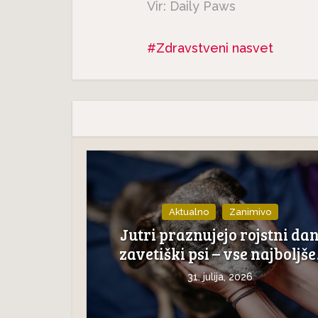
Vir: Daily Paws
Zdravstveni nasvet
Aktualno
Zanimivo
Jutri praznujejo rojstni da
zavetiški psi – vse najboljše
31. julija, 2026