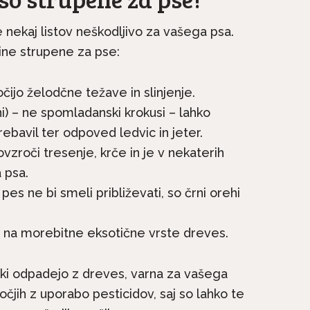
e nekaj listov neškodljivo za vašega psa.
ine strupene za pse:
ačja
Le še do konca avgusta
 – Mačji
popolne subvencije za...
ijo želodčne težave in slinjenje.
ni) – ne spomladanski krokusi – lahko
rebavil ter odpoved ledvic in jeter.
vzroči tresenje, krče in je v nekaterih
 psa.
 pes ne bi smeli približevati, so črni orehi
i na morebitne eksotične vrste dreves.
 ki odpadejo z dreves, varna za vašega
očjih z uporabo pesticidov, saj so lahko te