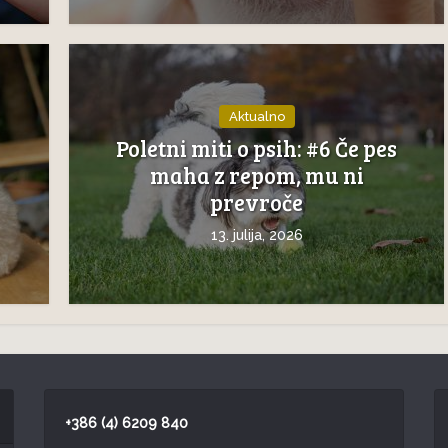
Aktualno
Poletni miti o psih: #6 Če pes
maha z repom, mu ni
prevroče
13. julija, 2026
+386 (4) 6209 840