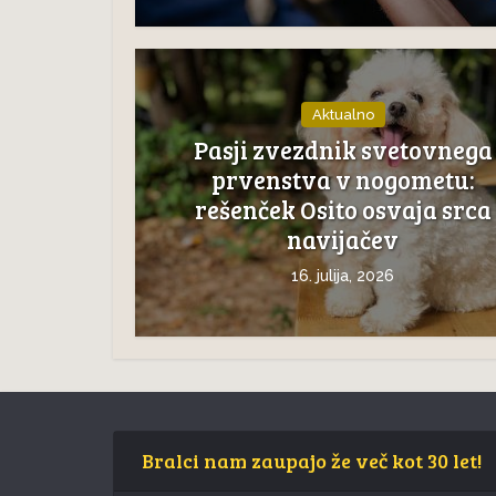
Aktualno
Pasji zvezdnik svetovnega
prvenstva v nogometu:
rešenček Osito osvaja srca
navijačev
16. julija, 2026
Bralci nam zaupajo že več kot 30 let!