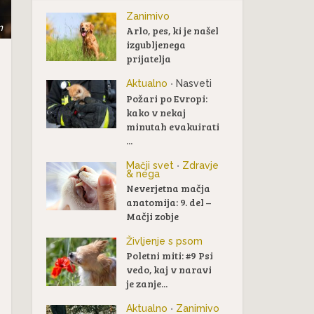
Zanimivo
m
Arlo, pes, ki je našel
izgubljenega
prijatelja
Aktualno
Nasveti
•
Požari po Evropi:
kako v nekaj
minutah evakuirati
...
Mačji svet
Zdravje
•
& nega
Neverjetna mačja
anatomija: 9. del –
Mačji zobje
Življenje s psom
Poletni miti: #9 Psi
vedo, kaj v naravi
je zanje...
Aktualno
Zanimivo
•