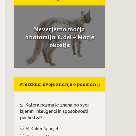
Neverjetna mačja
Če mačka sope ka
anatomija: 8. del – Mačje
to ni normalno,
okostje
Preizkusi svoje znanje o pasmah :)
1.
Katera pasma je znana po svoji
izjemni inteligenci in sposobnosti
pastirstva?
A) Koker španjel