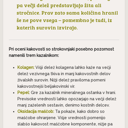
pa večji delež predstavljajo žita ali
stročnice. Prav zato sama količina hranil
še ne pove vsega – pomembno je tudi, iz
katerih surovin izvirajo.
Pri oceni kakovosti so strokovnjaki posebno pozornost
namenili trem kazalnikom:
Kolagen:
Višji delež kolagena lahko kaže na večji
delež vezivnega tkiva in manj kakovostnih delov
živalskih surovin. Nižji delež praviloma pomeni
kakovostnejši beljakovinski vir.
Pepel:
Gre za kazalnik mineralnega ostanka v hrani.
Previsoke vrednosti lahko opozarjajo na večji delež
manj zaželenih sestavin, denimo kostnih delcev.
Oksidacija maščob:
Ta pokaže, kako dobro so
maščobe ohranjene. Višje vrednosti pomenijo
slabšo kakovost maščobne komponente, nižje pa