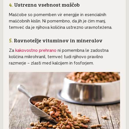
4.
Ustrezna vsebnost maščob
Maščobe so pomemben vir energije in esencialnih
maščobnih kislin. Ni pomembno, da jih je čim manj,
temveč da je njihova količina ustrezno uravnotežena.
5.
Ravnotežje vitaminov in mineralov
Za
kakovostno prehrano
ni pomembna le zadostna
količina mikrohranil, temveč tudi njihovo pravilno
razmerje – zlasti med kalcijem in fosforjem.