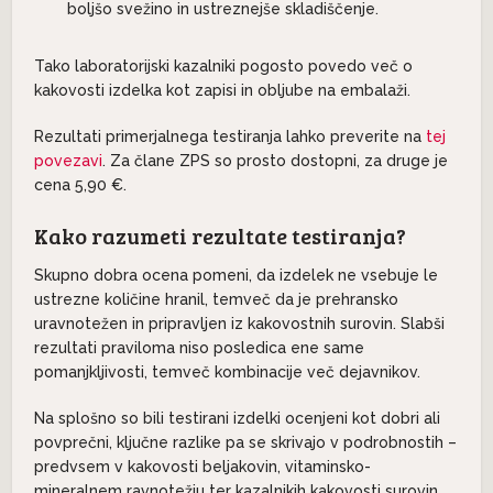
boljšo svežino in ustreznejše skladiščenje.
Tako laboratorijski kazalniki pogosto povedo več o
kakovosti izdelka kot zapisi in obljube na embalaži.
Rezultati primerjalnega testiranja lahko preverite na
tej
povezavi
. Za člane ZPS so prosto dostopni, za druge je
cena 5,90 €.
Kako razumeti rezultate testiranja?
Skupno dobra ocena pomeni, da izdelek ne vsebuje le
ustrezne količine hranil, temveč da je prehransko
uravnotežen in pripravljen iz kakovostnih surovin. Slabši
rezultati praviloma niso posledica ene same
pomanjkljivosti, temveč kombinacije več dejavnikov.
Na splošno so bili testirani izdelki ocenjeni kot dobri ali
povprečni, ključne razlike pa se skrivajo v podrobnostih –
predvsem v kakovosti beljakovin, vitaminsko-
mineralnem ravnotežju ter kazalnikih kakovosti surovin,