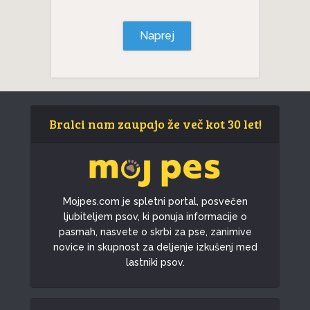
Naprej
Bralci nam zaupajo že več kot 30 let!
Mojpes.com je spletni portal, posvečen
ljubiteljem psov, ki ponuja informacije o
pasmah, nasvete o skrbi za pse, zanimive
novice in skupnost za deljenje izkušenj med
lastniki psov.