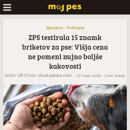
Aktualno
Prehrana
•
ZPS testirala 15 znamk
briketov za pse: Višja cena
ne pomeni nujno boljše
kakovosti
Avtor: UR | Foto: stock.adobe.com
27. maja, 2026
3 min. branja