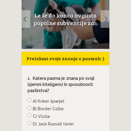
a
Le še do konca avgusta
Mačji
anat
popolne subvencije za...
Preizkusi svoje znanje o pasmah :)
1.
Katera pasma je znana po svoji
izjemni inteligenci in sposobnosti
pastirstva?
A) Koker španjel
B) Border Collie
C) Vizsla
D) Jack Russell terier