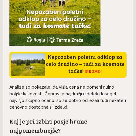
Nepozaben poletni odklop za
celo družino – tudi za kosmate
tačke!
|PROMO|
Analize so pokazale, da višja cena ne pomeni nujno
boljše kakovosti. Čeprav je najdražji izdelek dosegel
najvišjo skupno oceno, so se dobro odrezali tudi nekateri
cenovno dostopnejši izdelki.
Kaj je pri izbiri pasje hrane
najpomembnejše?