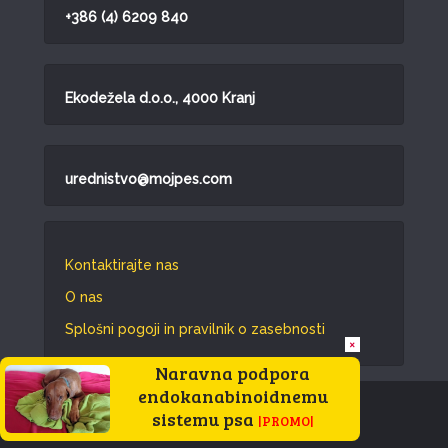
+386 (4) 6209 840
Ekodežela d.o.o., 4000 Kranj
urednistvo@mojpes.com
Kontaktirajte nas
O nas
Splošni pogoji in pravilnik o zasebnosti
×
Naravna podpora
endokanabinoidnemu
Vse pravice pridržane © 2026.
sistemu psa
|PROMO|