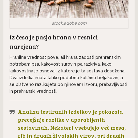
stock.adobe.com
Iz česa je pasja hrana v resnici
narejena?
Hranilna vrednost pove, ali hrana zadosti prehranskim
potrebam psa, kakovost surovin pa razkriva, kako
kakovostna je osnova, iz katere je ta sestava dosežena.
Dva izdelka imata lahko podobno količino beljakovin, a
se bistveno razlikujeta po njihovem izvoru, prebavljivosti
in prehranski vrednosti.
Analiza testiranih izdelkov je pokazala
precejšnje razlike v uporabljenih
sestavinah. Nekateri vsebujejo več mesa,
rib in drugih živalskih virov, pri drugih