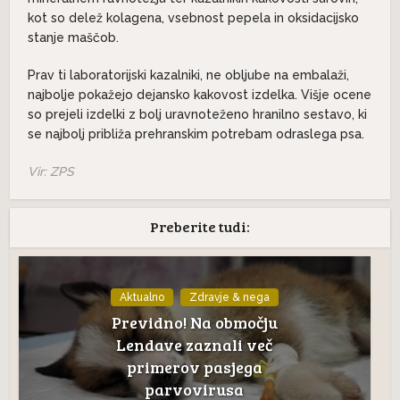
kot so delež kolagena, vsebnost pepela in oksidacijsko
stanje maščob.
Prav ti laboratorijski kazalniki, ne obljube na embalaži,
najbolje pokažejo dejansko kakovost izdelka. Višje ocene
so prejeli izdelki z bolj uravnoteženo hranilno sestavo, ki
se najbolj približa prehranskim potrebam odraslega psa.
Vir: ZPS
Preberite tudi:
Aktualno
Zdravje & nega
Previdno! Na območju
Lendave zaznali več
primerov pasjega
parvovirusa