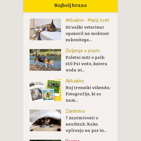
Najbolj brano
Aktualno
Mačji svet
•
Hrvaški veterinar
opozoril na možnost
zakonitega...
Življenje s psom
Poletni miti o psih:
#10 Psi vedo, katera
voda ni...
Aktualno
Naj trenutki vikenda:
Fotografije, ki so
nam...
Zanimivo
7 zanimivosti o
nevihtah: Kako
vplivajo na pse in...