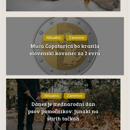
Aktualno
Zanimivo
Muca Copatarica bo krasila
slovenski kovanec za 2 evra
Aktualno
Zanimivo
Danes je mednarodni dan
psov pomočnikov: junaki na
štirih tačkah