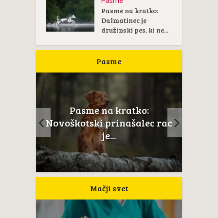
Pasme
Pasme na kratko:
Dalmatinec je
družinski pes, ki ne...
Pasme
Pasme na kratko:
ail je
Novoškotski prinašalec rac
...
je...
Mačji svet