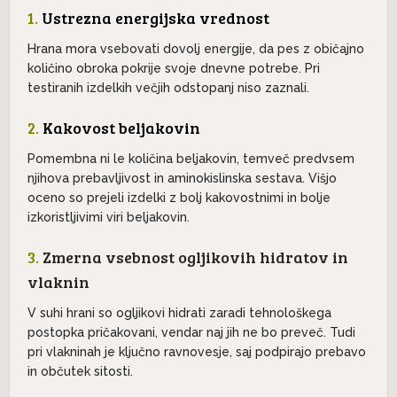
1.
Ustrezna energijska vrednost
Hrana mora vsebovati dovolj energije, da pes z običajno
količino obroka pokrije svoje dnevne potrebe. Pri
testiranih izdelkih večjih odstopanj niso zaznali.
2.
Kakovost beljakovin
Pomembna ni le količina beljakovin, temveč predvsem
njihova prebavljivost in aminokislinska sestava. Višjo
oceno so prejeli izdelki z bolj kakovostnimi in bolje
izkoristljivimi viri beljakovin.
3.
Zmerna vsebnost ogljikovih hidratov in
vlaknin
V suhi hrani so ogljikovi hidrati zaradi tehnološkega
postopka pričakovani, vendar naj jih ne bo preveč. Tudi
pri vlakninah je ključno ravnovesje, saj podpirajo prebavo
in občutek sitosti.