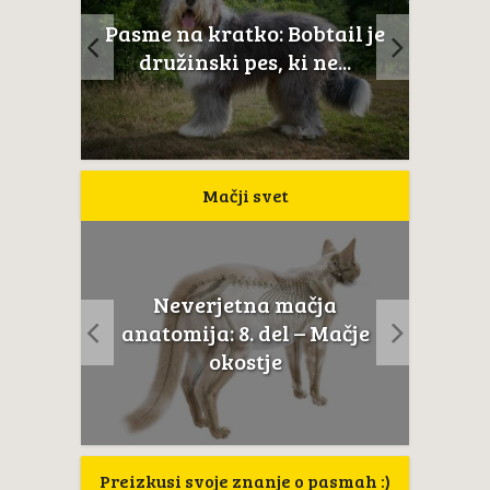
ltežan
Pasme na kratko: Bobtail je
Novoš
aj...
družinski pes, ki ne...
Mačji svet
Neverjetna mačja
usta
Če m
anatomija: 8. del – Mačje
a...
t
okostje
Preizkusi svoje znanje o pasmah :)