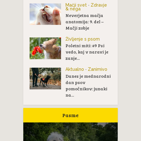
Mačji svet
Zdravje
•
& nega
Neverjetna mačja
anatomija: 9. del –
Mačji zobje
Življenje s psom
Poletni miti: #9 Psi
vedo, kaj v naravi je
zanje...
Aktualno
Zanimivo
•
Danes je mednarodni
dan psov
pomočnikov: junaki
na...
Pasme