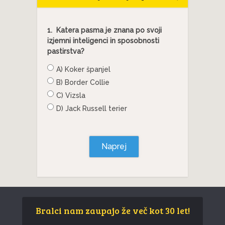
1.
Katera pasma je znana po svoji
izjemni inteligenci in sposobnosti
pastirstva?
A) Koker španjel
B) Border Collie
C) Vizsla
D) Jack Russell terier
Naprej
Bralci nam zaupajo že več kot 30 let!