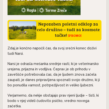
Nepozaben poletni odklop za
celo družino – tudi za kosmate
tačke!
|PROMO|
Zdaj je končno napočil čas, da svoj srečni konec doživi
tudi Narsi.
Narsi je odrasla mešanka srednje rasti, ki je veterinarsko
urejena, prijazna in vodljiva. Čeprav je ob prihodu v
zavetišče potrebovala čas, da je ljudem znova začela
zaupati, je danes pripravljena spoznati svojo družino, ki ji
bo ponudila varnost, potrpežljivost in veliko ljubezni.
Verjamemo, da nekje obstajajo prav njeni ljudje – tisti, ki
bodo v njej videli čudovito psičko, vredno novega
začetka.