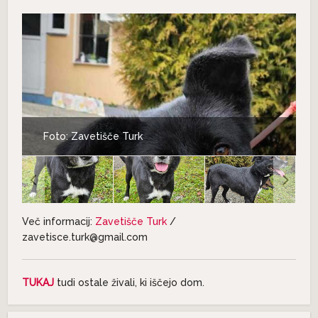
Foto: Zavetišče Turk
Več informacij:
Zavetišče Turk
/
zavetisce.turk@gmail.com
TUKAJ
tudi ostale živali, ki iščejo dom.