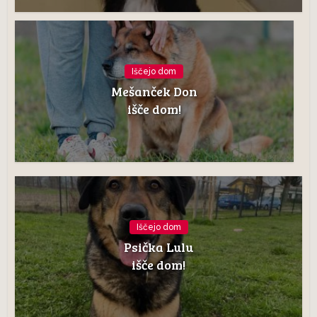
Iščejo dom
Mešanček Don
išče dom!
Iščejo dom
Psička Lulu
išče dom!