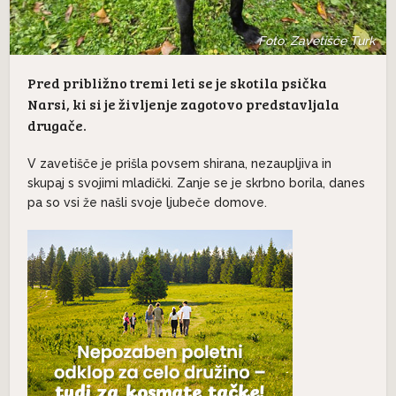
Foto: Zavetišče Turk
Pred približno tremi leti se je skotila psička
Narsi, ki si je življenje zagotovo predstavljala
drugače.
V zavetišče je prišla povsem shirana, nezaupljiva in
skupaj s svojimi mladički. Zanje se je skrbno borila, danes
pa so vsi že našli svoje ljubeče domove.