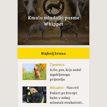
Kmalu mladički pasme
Whippet
Najbolj brano
Zanimivo
Arlo, pes, ki je našel
izgubljenega
prijatelja
Aktualno
Nasveti
•
Požari po Evropi:
kako v nekaj
minutah evakuirati...