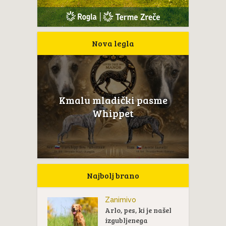
Nova legla
Kmalu mladički pasme
Whippet
Najbolj brano
Zanimivo
Arlo, pes, ki je našel
izgubljenega