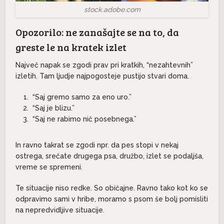
stock.adobe.com
Opozorilo: ne zanašajte se na to, da
greste le na kratek izlet
Največ napak se zgodi prav pri kratkih, “nezahtevnih”
izletih. Tam ljudje najpogosteje pustijo stvari doma.
“Saj gremo samo za eno uro.”
“Saj je blizu.”
“Saj ne rabimo nič posebnega.”
In ravno takrat se zgodi npr. da pes stopi v nekaj
ostrega, srečate drugega psa, družbo, izlet se podaljša,
vreme se spremeni.
Te situacije niso redke. So običajne. Ravno tako kot ko se
odpravimo sami v hribe, moramo s psom še bolj pomisliti
na nepredvidljive situacije.