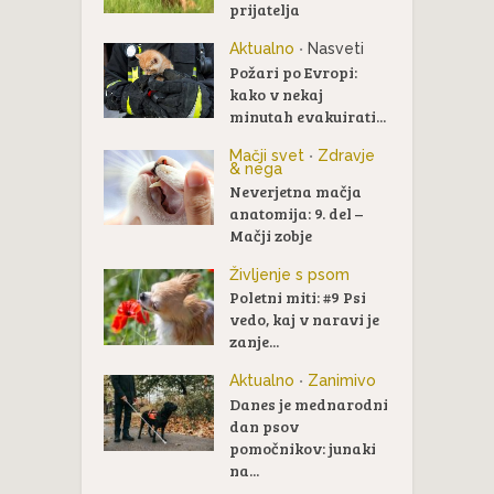
prijatelja
Aktualno
Nasveti
•
Požari po Evropi:
kako v nekaj
minutah evakuirati...
Mačji svet
Zdravje
•
& nega
Neverjetna mačja
anatomija: 9. del –
Mačji zobje
Življenje s psom
Poletni miti: #9 Psi
vedo, kaj v naravi je
zanje...
Aktualno
Zanimivo
•
Danes je mednarodni
dan psov
pomočnikov: junaki
na...