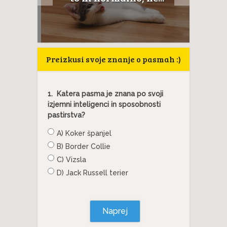
Preizkusi svoje znanje o pasmah :)
1.
Katera pasma je znana po svoji
izjemni inteligenci in sposobnosti
pastirstva?
A) Koker španjel
B) Border Collie
C) Vizsla
D) Jack Russell terier
Naprej