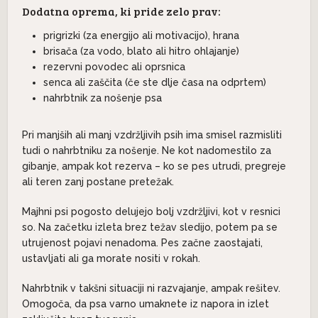
Dodatna oprema, ki pride zelo prav:
prigrizki (za energijo ali motivacijo), hrana
brisača (za vodo, blato ali hitro ohlajanje)
rezervni povodec ali oprsnica
senca ali zaščita (če ste dlje časa na odprtem)
nahrbtnik za nošenje psa
Pri manjših ali manj vzdržljivih psih ima smisel razmisliti
tudi o nahrbtniku za nošenje. Ne kot nadomestilo za
gibanje, ampak kot rezerva – ko se pes utrudi, pregreje
ali teren zanj postane pretežak.
Majhni psi pogosto delujejo bolj vzdržljivi, kot v resnici
so. Na začetku izleta brez težav sledijo, potem pa se
utrujenost pojavi nenadoma. Pes začne zaostajati,
ustavljati ali ga morate nositi v rokah.
Nahrbtnik v takšni situaciji ni razvajanje, ampak rešitev.
Omogoča, da psa varno umaknete iz napora in izlet