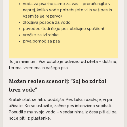
voda za psa (ne samo za vas – preračunajte v
naprej, koliko vode potrebujete vi in vaš pes in
vzemite še rezervo)
zložljiva posoda za vodo
povodec (tudi če je pes običajno spuščen)
vrečke za iztrebke
prva pomoč za psa
To je minimum. Vse ostalo je odvisno od izleta – dolžine,
terena, vremena in vašega psa.
Možen realen scenarij: “Saj bo zdržal
brez vode”
Kratek izlet se hitro podaljša. Pes teka, raziskuje, vi pa
uživate. Ko se ustavite, začne pes intenzivno sopihati.
Ponudite mu svojo vodo – vendar nima iz česa piti ali pa
noče piti iz plastenke.