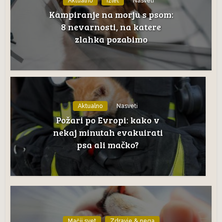
Aktualno
Izlet
Nasveti
Kampiranje na morju s psom:
8 nevarnosti, na katere
zlahka pozabimo
Aktualno
Nasveti
Požari po Evropi: kako v
nekaj minutah evakuirati
psa ali mačko?
Mačji svet
Zdravje & nega