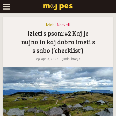
Izlet
Nasveti
•
Izleti s psom:#2 Kaj je
nujno in kaj dobro imeti s
s sabo (‘checklist’)
29. aprila, 2026
3 min. branja