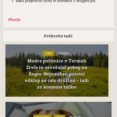
kako preprečiti stres in konflikte z drugimi psi
Serija
Preberite tudi:
Izlet
Promo
Modre počitnice v Termah
Zreče in osvežujoč pobeg na
Roglo: Nepozaben poletni
odklop za celo družino – tudi
za kosmate tačke!