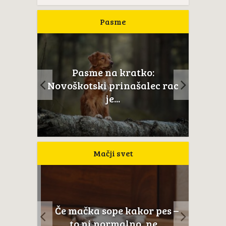
Pasme
Pasme na kratko:
ail je
Novoškotski prinašalec rac
...
je...
Mačji svet
a
Če mačka sope kakor pes –
Mačje
to ni normalno, ne...
anato