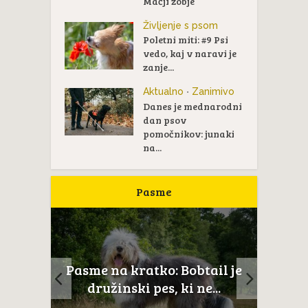
Mačji zobje
Življenje s psom
Poletni miti: #9 Psi
vedo, kaj v naravi je
zanje...
Aktualno
Zanimivo
•
Danes je mednarodni
dan psov
pomočnikov: junaki
na...
Pasme
ltežan
Pasme na kratko: Bobtail je
Novoš
aj...
družinski pes, ki ne...