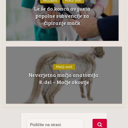
Aktualno
Mačji svet
Le še do konca avgusta
popolne subvencije za
čipiranje mačk
Mačji svet
Neverjetna mačja anatomija:
8. del – Mačje okostje