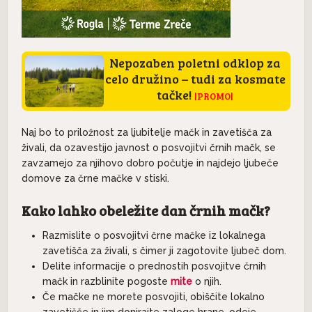
Nepozaben poletni odklop za
celo družino – tudi za kosmate
tačke!
|PROMO|
Naj bo to priložnost za ljubitelje mačk in zavetišča za
živali, da ozavestijo javnost o posvojitvi črnih mačk, se
zavzamejo za njihovo dobro počutje in najdejo ljubeče
domove za črne mačke v stiski.
Kako lahko obeležite dan črnih mačk?
Razmislite o posvojitvi črne mačke iz lokalnega
zavetišča za živali, s čimer ji zagotovite ljubeč dom.
Delite informacije o prednostih posvojitve črnih
mačk in razblinite pogoste
mite
o njih.
Če mačke ne morete posvojiti, obiščite lokalno
zavetišče in jim donirajte zaloge hrane, odeje,