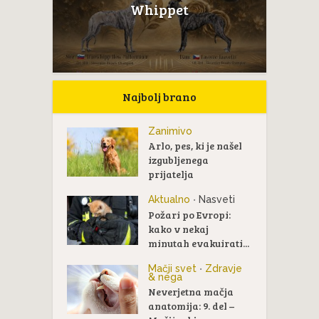
Whippet
Najbolj brano
Zanimivo
Arlo, pes, ki je našel
izgubljenega
prijatelja
Aktualno
Nasveti
•
Požari po Evropi:
kako v nekaj
minutah evakuirati...
Mačji svet
Zdravje
•
& nega
Neverjetna mačja
anatomija: 9. del –