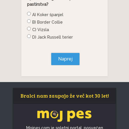
pastirstva?
A) Koker španjel
B) Border Collie
C) Vizsla
D) Jack Russell terier
Naprej
Bralci nam zaupajo že več kot 30 let!
Mojpes.com je spletni portal, posvečen