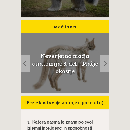
Mačji svet
Neverjetna mačja
usta
Če m
anatomija: 8. del – Mačje
a...
t
okostje
Preizkusi svoje znanje o pasmah :)
1.
Katera pasma je znana po svoji
izjemni inteligenci in sposobnosti