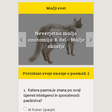
Mačji svet
Neverjetna mačja
usta
Če m
anatomija: 8. del – Mačje
a...
t
okostje
Preizkusi svoje znanje o pasmah :)
1.
Katera pasma je znana po svoji
izjemni inteligenci in sposobnosti
pastirstva?
A) Koker španjel