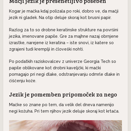
Mačji jezik je presenetljivo poseben
Kogar je mačka kdaj polizala po roki, dobro ve, da mačji
jezik ni gladek. Na otip deluje skoraj kot brusni papir.
Razlog za to so drobne keratinske strukture na površini
jezika, imenovane papile. Gre za majhne nazaj obrnjene
izrastke, narejene iz keratina – iste snovi, iz katere so
zgrajeni tudi kremplji in človeški nohti.
Po podatkih raziskovalcev z univerze Georgia Tech so
papile oblikovane kot drobni kaveljčki, ki mački
pomagajo pri negi dlake, odstranjevanju odmrle dlake in
čiščenju kože.
Jezik je pomemben pripomoček za nego
Mačke so znane po tem, da velik del dneva namenijo
negi kožuha. Pri tem njihov jezik deluje skoraj kot krtača.