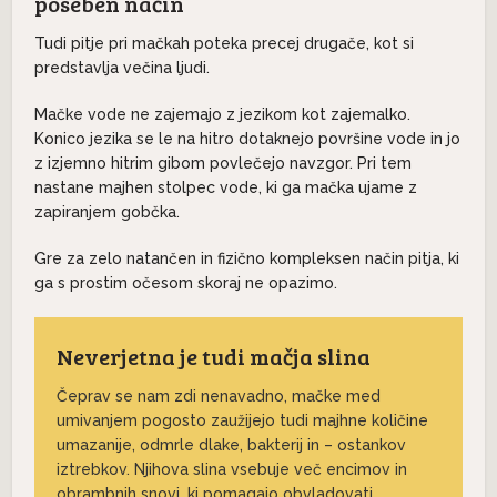
poseben način
Tudi pitje pri mačkah poteka precej drugače, kot si
predstavlja večina ljudi.
Mačke vode ne zajemajo z jezikom kot zajemalko.
Konico jezika se le na hitro dotaknejo površine vode in jo
z izjemno hitrim gibom povlečejo navzgor. Pri tem
nastane majhen stolpec vode, ki ga mačka ujame z
zapiranjem gobčka.
Gre za zelo natančen in fizično kompleksen način pitja, ki
ga s prostim očesom skoraj ne opazimo.
Neverjetna je tudi mačja slina
Čeprav se nam zdi nenavadno, mačke med
umivanjem pogosto zaužijejo tudi majhne količine
umazanije, odmrle dlake, bakterij in – ostankov
iztrebkov. Njihova slina vsebuje več encimov in
obrambnih snovi, ki pomagajo obvladovati