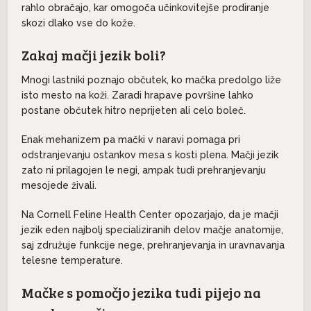
rahlo obračajo, kar omogoča učinkovitejše prodiranje
skozi dlako vse do kože.
Zakaj mačji jezik boli?
Mnogi lastniki poznajo občutek, ko mačka predolgo liže
isto mesto na koži. Zaradi hrapave površine lahko
postane občutek hitro neprijeten ali celo boleč.
Enak mehanizem pa mački v naravi pomaga pri
odstranjevanju ostankov mesa s kosti plena. Mačji jezik
zato ni prilagojen le negi, ampak tudi prehranjevanju
mesojede živali.
Na Cornell Feline Health Center opozarjajo, da je mačji
jezik eden najbolj specializiranih delov mačje anatomije,
saj združuje funkcije nege, prehranjevanja in uravnavanja
telesne temperature.
Mačke s pomočjo jezika tudi pijejo na