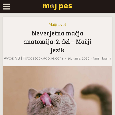
Mačji svet
Neverjetna mačja
anatomija: 2. del – Mačji
jezik
Avtor: VB | Foto: stock.adobe.com
10. junija, 2026
3 min. branja