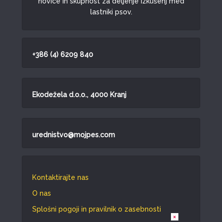
novice in skupnost za deljenje izkušenj med
lastniki psov.
+386 (4) 6209 840
Ekodežela d.o.o., 4000 Kranj
urednistvo@mojpes.com
Kontaktirajte nas
O nas
Splošni pogoji in pravilnik o zasebnosti
×