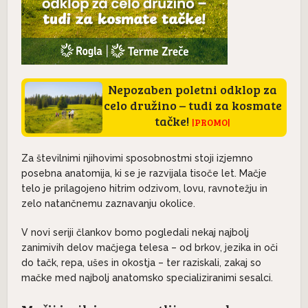
Nepozaben poletni odklop za
celo družino – tudi za kosmate
tačke!
|PROMO|
Za številnimi njihovimi sposobnostmi stoji izjemno
posebna anatomija, ki se je razvijala tisoče let. Mačje
telo je prilagojeno hitrim odzivom, lovu, ravnotežju in
zelo natančnemu zaznavanju okolice.
V novi seriji člankov bomo pogledali nekaj najbolj
zanimivih delov mačjega telesa – od brkov, jezika in oči
do tačk, repa, ušes in okostja – ter raziskali, zakaj so
mačke med najbolj anatomsko specializiranimi sesalci.