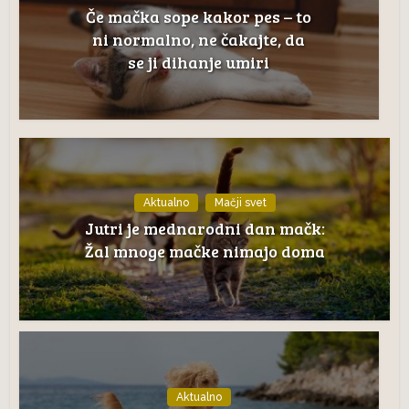
Če mačka sope kakor pes – to
ni normalno, ne čakajte, da
se ji dihanje umiri
Aktualno
Mačji svet
Jutri je mednarodni dan mačk:
Žal mnoge mačke nimajo doma
Aktualno