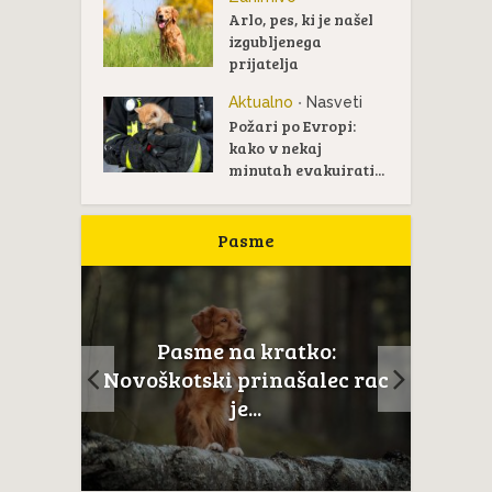
Arlo, pes, ki je našel
izgubljenega
prijatelja
Aktualno
Nasveti
•
Požari po Evropi:
kako v nekaj
minutah evakuirati...
Pasme
Pasme na kratko:
ail je
Novoškotski prinašalec rac
...
je...