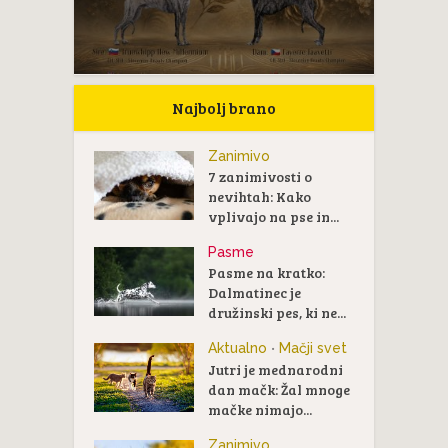
Najbolj brano
Zanimivo
7 zanimivosti o
nevihtah: Kako
vplivajo na pse in...
Pasme
Pasme na kratko:
Dalmatinec je
družinski pes, ki ne...
Aktualno
Mačji svet
•
Jutri je mednarodni
dan mačk: Žal mnoge
mačke nimajo...
Zanimivo