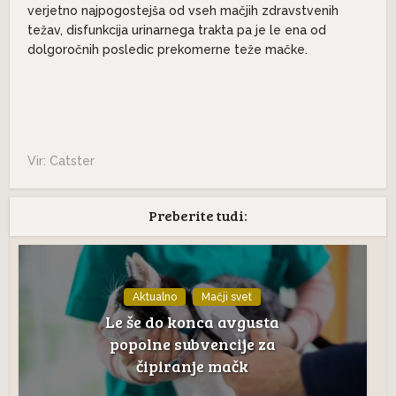
verjetno najpogostejša od vseh mačjih zdravstvenih
težav, disfunkcija urinarnega trakta pa je le ena od
dolgoročnih posledic prekomerne teže mačke.
Vir: Catster
Preberite tudi:
Aktualno
Mačji svet
Le še do konca avgusta
popolne subvencije za
čipiranje mačk