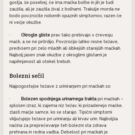
gostja, še posebej, če ima mačka bolhe in jih je tudi
zaužila, ali je zaužila žival z bolhami. Trakulje morda ne
bodo povzročile nobenih opaznih simptomov, razen če
ni večje okužbe.
·
Okrogle gliste
prav tako prebivajo v črevesju
mačk, a se ne pritrdijo. Povzročijo lahko resne težave,
predvsem pri zelo mladih ali šibkejših starejših mačkah.
Najbolj jasen znak okužbe z okroglimi glistami je
napihnjenost ali otekel trebuh.
Bolezni sečil
Najpogostejše težave z uriniranjem pri mačkah so:
·
Bolezen spodnjega urinarnega trakta
pri mačkah –
splošen izraz, ki zajema niz težav, ki prizadenejo mačke,
zlasti mačje samce, ko se starajo. Tipični simptomi
vključujejo težave pri uriniranju ali krvav urin. Najboljša
načina za preprečevanje teh bolezni sta zdrava
prehrana in redna vadba. Debelost pri mačkah je