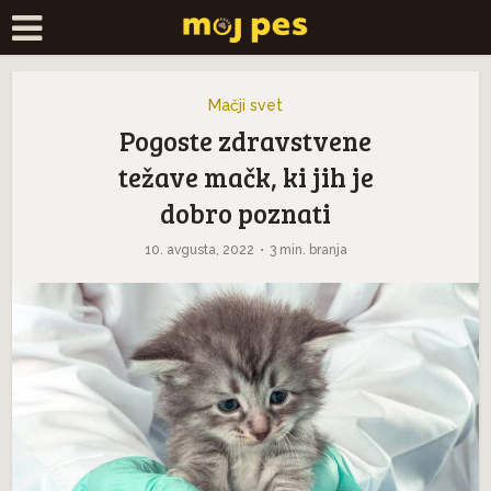
Mačji svet
Pogoste zdravstvene
težave mačk, ki jih je
dobro poznati
10. avgusta, 2022
3 min. branja