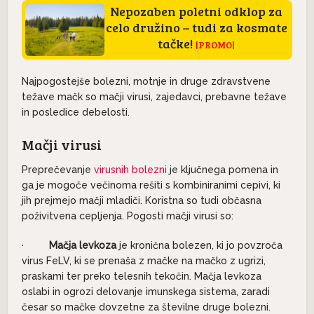
Nepozaben poletni odklop za
celo družino – tudi za kosmate
tačke!
|PROMO|
Najpogostejše bolezni, motnje in druge zdravstvene
težave mačk so mačji virusi, zajedavci, prebavne težave
in posledice debelosti.
Mačji virusi
Preprečevanje
virusnih bolezni
je ključnega pomena in
ga je mogoče večinoma rešiti s kombiniranimi cepivi, ki
jih prejmejo mačji mladiči. Koristna so tudi občasna
poživitvena cepljenja. Pogosti mačji virusi so:
·
Mačja levkoza
je kronična bolezen, ki jo povzroča
virus FeLV, ki se prenaša z mačke na mačko z ugrizi,
praskami ter preko telesnih tekočin. Mačja levkoza
oslabi in ogrozi delovanje imunskega sistema, zaradi
česar so mačke dovzetne za številne druge bolezni.