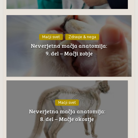
Mačji svet
Zdravje & nega
Neverjetna mačja anatomija:
9. del – Mačji zobje
Mačji svet
Neverjetna mačja anatomija:
8. del – Mačje okostje