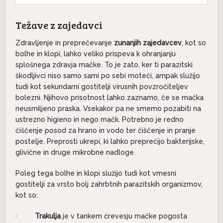
Težave z zajedavci
Zdravljenje in preprečevanje
zunanjih zajedavcev
, kot so
bolhe in klopi, lahko veliko prispeva k ohranjanju
splošnega zdravja mačke. To je zato, ker ti parazitski
škodljivci niso samo sami po sebi moteči, ampak služijo
tudi kot sekundarni gostitelji virusnih povzročiteljev
bolezni. Njihovo prisotnost lahko zaznamo, če se mačka
neusmiljeno praska. Vsekakor pa ne smemo pozabiti na
ustrezno higieno in nego mačk. Potrebno je redno
čiščenje posod za hrano in vodo ter čiščenje in pranje
postelje. Preprosti ukrepi, ki lahko preprečijo bakterijske,
glivične in druge mikrobne nadloge.
Poleg tega bolhe in klopi služijo tudi kot vmesni
gostitelji za vrsto bolj zahrbtnih parazitskih organizmov,
kot so:
·
Trakulja
je v tankem črevesju mačke pogosta