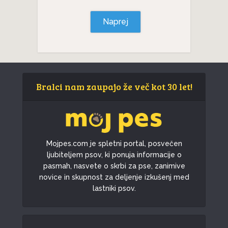
Naprej
Bralci nam zaupajo že več kot 30 let!
Mojpes.com je spletni portal, posvečen
ljubiteljem psov, ki ponuja informacije o
pasmah, nasvete o skrbi za pse, zanimive
novice in skupnost za deljenje izkušenj med
lastniki psov.