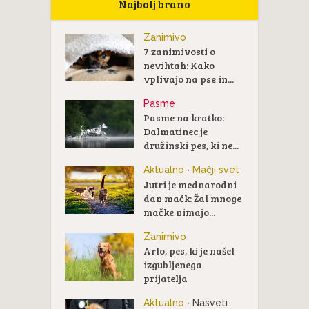
Najbolj brano
Zanimivo
7 zanimivosti o
nevihtah: Kako
vplivajo na pse in...
Pasme
Pasme na kratko:
Dalmatinec je
družinski pes, ki ne...
Aktualno
Mačji svet
•
Jutri je mednarodni
dan mačk: Žal mnoge
mačke nimajo...
Zanimivo
Arlo, pes, ki je našel
izgubljenega
prijatelja
Aktualno
Nasveti
•