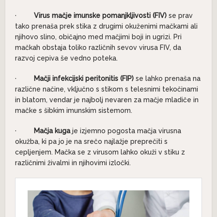
·
Virus mačje imunske pomanjkljivosti (FIV)
se prav
tako prenaša prek stika z drugimi okuženimi mačkami ali
njihovo slino, običajno med mačjimi boji in ugrizi. Pri
mačkah obstaja toliko različnih sevov virusa FIV, da
razvoj cepiva še vedno poteka.
·
Mačji infekcijski peritonitis (FIP)
se lahko prenaša na
različne načine, vključno s stikom s telesnimi tekočinami
in blatom, vendar je najbolj nevaren za mačje mladiče in
mačke s šibkim imunskim sistemom.
·
Mačja kuga
je izjemno pogosta mačja virusna
okužba, ki pa jo je na srečo najlažje preprečiti s
cepljenjem. Mačka se z virusom lahko okuži v stiku z
različnimi živalmi in njihovimi izločki.