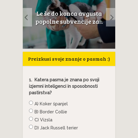
Neverjetna mačja
vgusta
Če
anatomija: 8. del – Mačje
e za...
okostje
Preizkusi svoje znanje o pasmah :)
1.
Katera pasma je znana po svoji
izjemni inteligenci in sposobnosti
pastirstva?
A) Koker španjel
B) Border Collie
C) Vizsla
D) Jack Russell terier