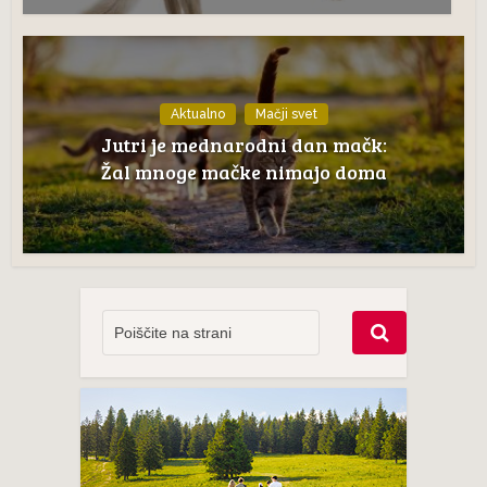
Aktualno
Mačji svet
Jutri je mednarodni dan mačk:
Žal mnoge mačke nimajo doma