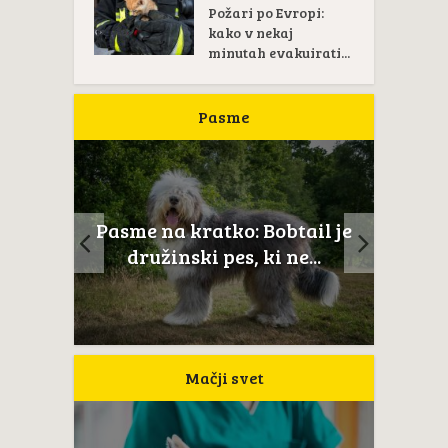
Požari po Evropi:
kako v nekaj
minutah evakuirati...
Pasme
Pasme na kratko:
ail je
Novoškotski prinašalec rac
...
je...
Mačji svet