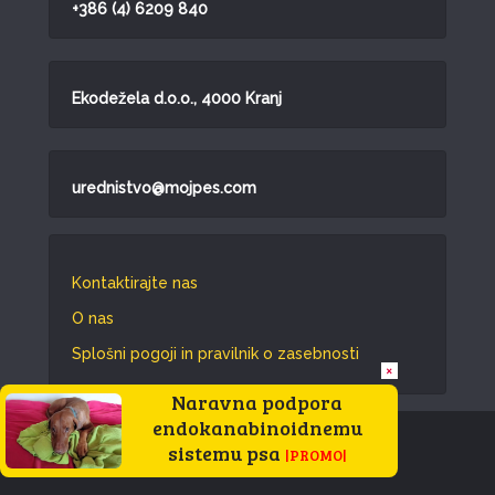
+386 (4) 6209 840
Ekodežela d.o.o., 4000 Kranj
urednistvo@mojpes.com
Kontaktirajte nas
O nas
Splošni pogoji in pravilnik o zasebnosti
×
Naravna podpora
endokanabinoidnemu
Vse pravice pridržane © 2026.
sistemu psa
|PROMO|