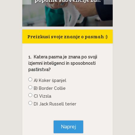
okostje
Preizkusi svoje znanje o pasmah :)
1.
Katera pasma je znana po svoji
izjemni inteligenci in sposobnosti
pastirstva?
A) Koker španjel
B) Border Collie
C) Vizsla
D) Jack Russell terier
Naprej