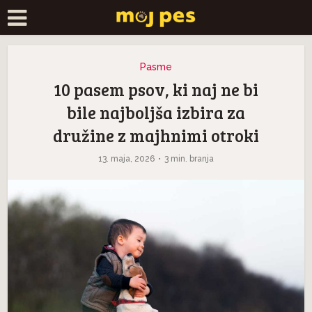
Pasme
10 pasem psov, ki naj ne bi
bile najboljša izbira za
družine z majhnimi otroki
13. maja, 2026
3 min. branja