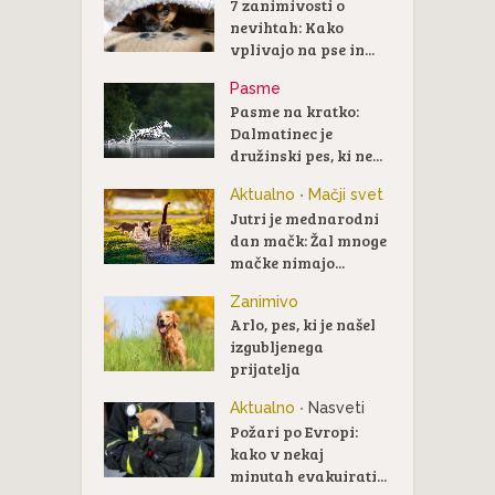
7 zanimivosti o
nevihtah: Kako
vplivajo na pse in...
Pasme
Pasme na kratko:
Dalmatinec je
družinski pes, ki ne...
Aktualno
Mačji svet
•
Jutri je mednarodni
dan mačk: Žal mnoge
mačke nimajo...
Zanimivo
Arlo, pes, ki je našel
izgubljenega
prijatelja
Aktualno
Nasveti
•
Požari po Evropi:
kako v nekaj
minutah evakuirati...