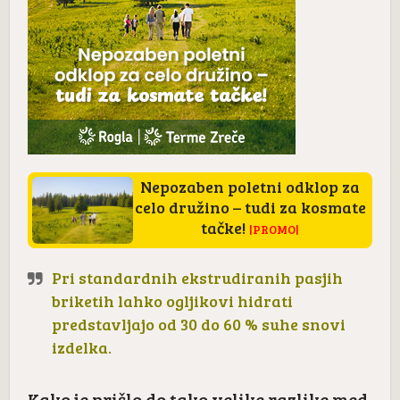
Nepozaben poletni odklop za
celo družino – tudi za kosmate
tačke!
|PROMO|
Pri standardnih ekstrudiranih pasjih
briketih lahko ogljikovi hidrati
predstavljajo od 30 do 60 % suhe snovi
izdelka.
Kako je prišlo do tako velike razlike med