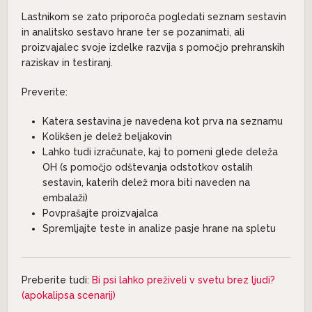
Lastnikom se zato priporoča pogledati seznam sestavin
in analitsko sestavo hrane ter se pozanimati, ali
proizvajalec svoje izdelke razvija s pomočjo prehranskih
raziskav in testiranj.
Preverite:
Katera sestavina je navedena kot prva na seznamu
Kolikšen je delež beljakovin
Lahko tudi izračunate, kaj to pomeni glede deleža
OH (s pomočjo odštevanja odstotkov ostalih
sestavin, katerih delež mora biti naveden na
embalaži)
Povprašajte proizvajalca
Spremljajte teste in analize pasje hrane na spletu
Preberite tudi:
Bi psi lahko preživeli v svetu brez ljudi?
(apokalipsa scenarij)