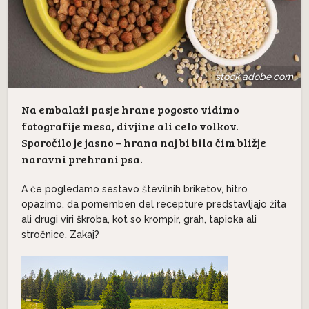
stock.adobe.com
Na embalaži pasje hrane pogosto vidimo
fotografije mesa, divjine ali celo volkov.
Sporočilo je jasno – hrana naj bi bila čim bližje
naravni prehrani psa.
A če pogledamo sestavo številnih briketov, hitro
opazimo, da pomemben del recepture predstavljajo žita
ali drugi viri škroba, kot so krompir, grah, tapioka ali
stročnice. Zakaj?