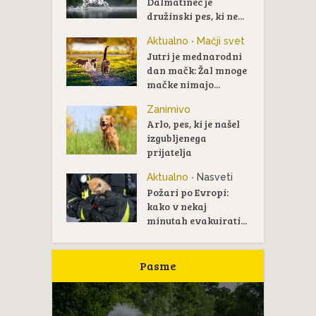
Dalmatinec je
družinski pes, ki ne...
Aktualno
Mačji svet
•
Jutri je mednarodni
dan mačk: Žal mnoge
mačke nimajo...
Zanimivo
Arlo, pes, ki je našel
izgubljenega
prijatelja
Aktualno
Nasveti
•
Požari po Evropi:
kako v nekaj
minutah evakuirati...
Pasme