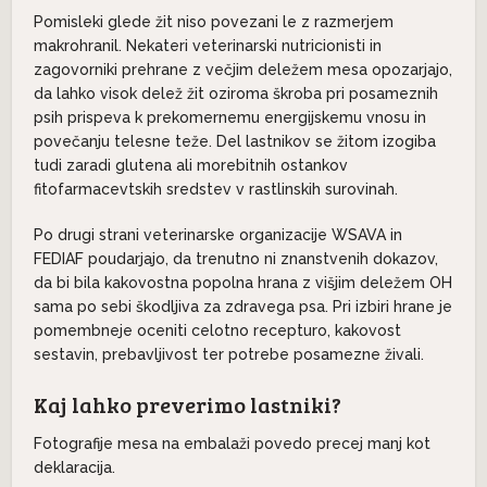
Pomisleki glede žit niso povezani le z razmerjem
makrohranil. Nekateri veterinarski nutricionisti in
zagovorniki prehrane z večjim deležem mesa opozarjajo,
da lahko visok delež žit oziroma škroba pri posameznih
psih prispeva k prekomernemu energijskemu vnosu in
povečanju telesne teže. Del lastnikov se žitom izogiba
tudi zaradi glutena ali morebitnih ostankov
fitofarmacevtskih sredstev v rastlinskih surovinah.
Po drugi strani veterinarske organizacije WSAVA in
FEDIAF poudarjajo, da trenutno ni znanstvenih dokazov,
da bi bila kakovostna popolna hrana z višjim deležem OH
sama po sebi škodljiva za zdravega psa. Pri izbiri hrane je
pomembneje oceniti celotno recepturo, kakovost
sestavin, prebavljivost ter potrebe posamezne živali.
Kaj lahko preverimo lastniki?
Fotografije mesa na embalaži povedo precej manj kot
deklaracija.