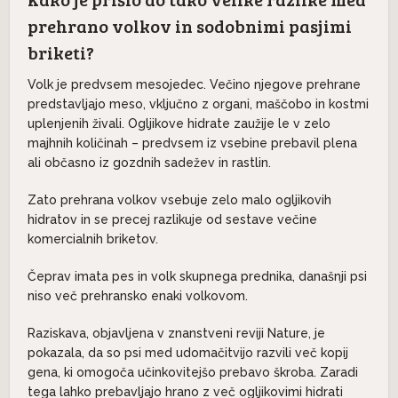
prehrano volkov in sodobnimi pasjimi
briketi?
Volk je predvsem mesojedec. Večino njegove prehrane
predstavljajo meso, vključno z organi, maščobo in kostmi
uplenjenih živali. Ogljikove hidrate zaužije le v zelo
majhnih količinah – predvsem iz vsebine prebavil plena
ali občasno iz gozdnih sadežev in rastlin.
Zato prehrana volkov vsebuje zelo malo ogljikovih
hidratov in se precej razlikuje od sestave večine
komercialnih briketov.
Čeprav imata pes in volk skupnega prednika, današnji psi
niso več prehransko enaki volkovom.
Raziskava, objavljena v znanstveni reviji Nature, je
pokazala, da so psi med udomačitvijo razvili več kopij
gena, ki omogoča učinkovitejšo prebavo škroba. Zaradi
tega lahko prebavljajo hrano z več ogljikovimi hidrati