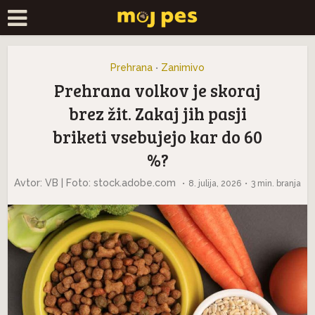
Prehrana
Zanimivo
•
Prehrana volkov je skoraj
brez žit. Zakaj jih pasji
briketi vsebujejo kar do 60
%?
Avtor: VB | Foto: stock.adobe.com
8. julija, 2026
3 min. branja