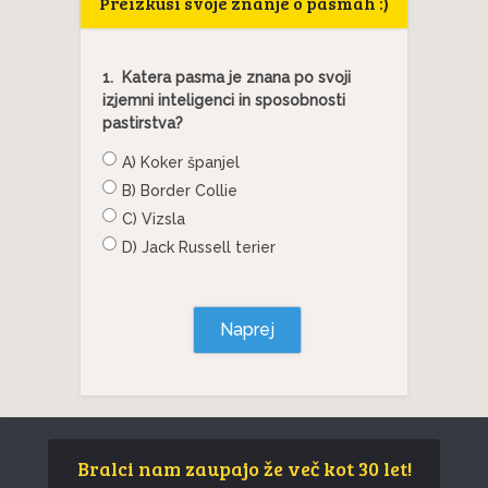
Preizkusi svoje znanje o pasmah :)
1.
Katera pasma je znana po svoji
izjemni inteligenci in sposobnosti
pastirstva?
A) Koker španjel
B) Border Collie
C) Vizsla
D) Jack Russell terier
Naprej
Bralci nam zaupajo že več kot 30 let!