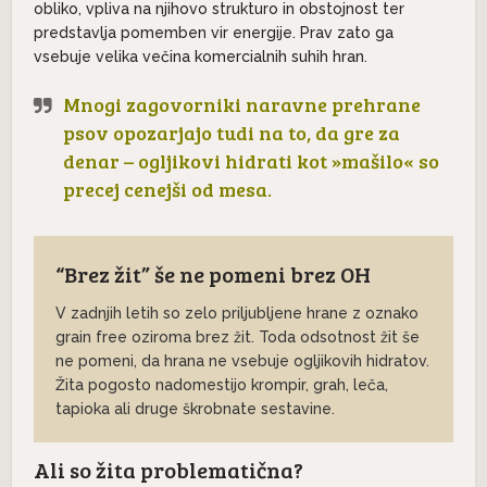
obliko, vpliva na njihovo strukturo in obstojnost ter
predstavlja pomemben vir energije. Prav zato ga
vsebuje velika večina komercialnih suhih hran.
Mnogi zagovorniki naravne prehrane
psov opozarjajo tudi na to, da gre za
denar – ogljikovi hidrati kot »mašilo« so
precej cenejši od mesa.
“Brez žit” še ne pomeni brez OH
V zadnjih letih so zelo priljubljene hrane z oznako
grain free oziroma brez žit. Toda odsotnost žit še
ne pomeni, da hrana ne vsebuje ogljikovih hidratov.
Žita pogosto nadomestijo krompir, grah, leča,
tapioka ali druge škrobnate sestavine.
Ali so žita problematična?