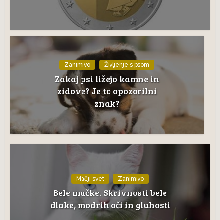
Zanimivo
Življenje s psom
Zakaj psi ližejo kamne in
zidove? Je to opozorilni
znak?
Mačji svet
Zanimivo
Bele mačke. Skrivnosti bele
dlake, modrih oči in gluhosti