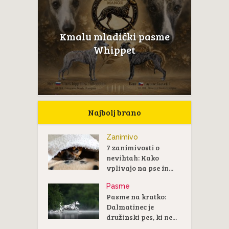
Kmalu mladički pasme
Whippet
Najbolj brano
Zanimivo
7 zanimivosti o
nevihtah: Kako
vplivajo na pse in...
Pasme
Pasme na kratko:
Dalmatinec je
družinski pes, ki ne...