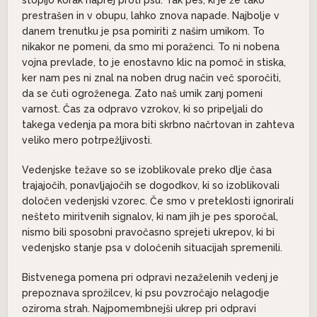
prestrašen in v obupu, lahko znova napade. Najbolje v
danem trenutku je psa pomiriti z našim umikom. To
nikakor ne pomeni, da smo mi poraženci. To ni nobena
vojna prevlade, to je enostavno klic na pomoč in stiska,
ker nam pes ni znal na noben drug način več sporočiti,
da se čuti ogroženega. Zato naš umik zanj pomeni
varnost. Čas za odpravo vzrokov, ki so pripeljali do
takega vedenja pa mora biti skrbno načrtovan in zahteva
veliko mero potrpežljivosti.
Vedenjske težave so se izoblikovale preko dlje časa
trajajočih, ponavljajočih se dogodkov, ki so izoblikovali
določen vedenjski vzorec. Če smo v preteklosti ignorirali
nešteto miritvenih signalov, ki nam jih je pes sporočal,
nismo bili sposobni pravočasno sprejeti ukrepov, ki bi
vedenjsko stanje psa v določenih situacijah spremenili.
Bistvenega pomena pri odpravi nezaželenih vedenj je
prepoznava sprožilcev, ki psu povzročajo nelagodje
oziroma strah. Najpomembnejši ukrep pri odpravi