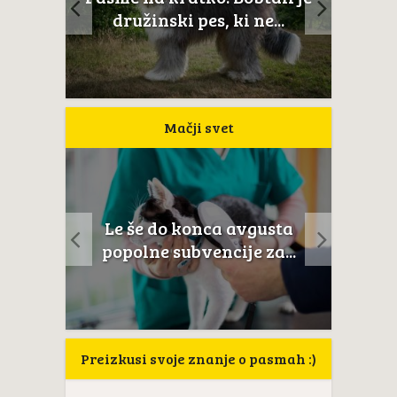
Novoš
aj...
družinski pes, ki ne...
Mačji svet
a
Le še do konca avgusta
Mačji
anat
popolne subvencije za...
Preizkusi svoje znanje o pasmah :)