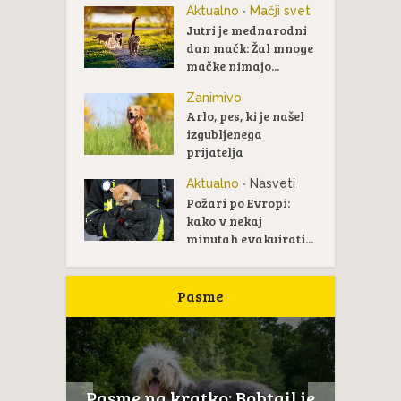
Aktualno
Mačji svet
•
Jutri je mednarodni
dan mačk: Žal mnoge
mačke nimajo...
Zanimivo
Arlo, pes, ki je našel
izgubljenega
prijatelja
Aktualno
Nasveti
•
Požari po Evropi:
kako v nekaj
minutah evakuirati...
Pasme
ltežan
Pasme na kratko: Bobtail je