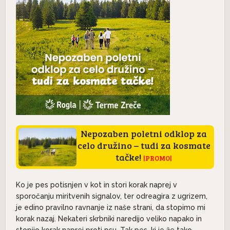
Nepozaben poletni odklop za
celo družino – tudi za kosmate
tačke!
|PROMO|
Ko je pes potisnjen v kot in stori korak naprej v
sporočanju miritvenih signalov, ter odreagira z ugrizem,
je edino pravilno ravnanje iz naše strani, da stopimo mi
korak nazaj. Nekateri skrbniki naredijo veliko napako in
stopijo korak naprej proti psu. Tak pes, ki je že tako