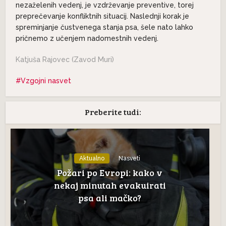
nezaželenih vedenj, je vzdrževanje preventive, torej
preprečevanje konfliktnih situacij. Naslednji korak je
spreminjanje čustvenega stanja psa, šele nato lahko
pričnemo z učenjem nadomestnih vedenj.
Katjuša Rajovec (Zavod Muri)
Vzgojni nasvet
Preberite tudi:
Aktualno
Nasveti
Požari po Evropi: kako v
nekaj minutah evakuirati
psa ali mačko?