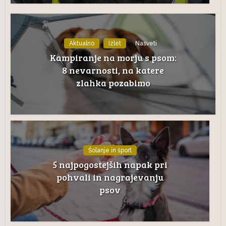
Aktualno
Izlet
Nasveti
Kampiranje na morju s psom:
8 nevarnosti, na katere
zlahka pozabimo
Šolanje in šport
5 najpogostejših napak pri
pohvali in nagrajevanju
psov