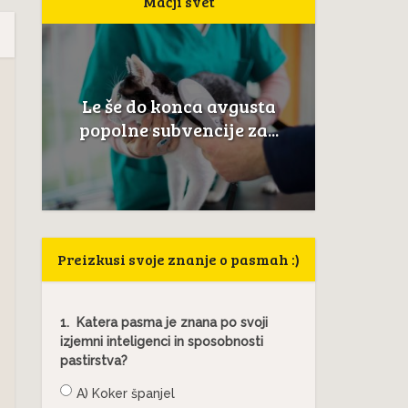
Mačji svet
Nev
Le še do konca avgusta
i
anatomi
popolne subvencije za...
Preizkusi svoje znanje o pasmah :)
1.
Katera pasma je znana po svoji
izjemni inteligenci in sposobnosti
pastirstva?
A) Koker španjel