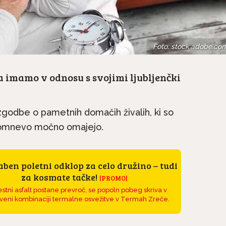
Foto: stock.adobe.co
a imamo v odnosu s svojimi ljubljenčki
zgodbe o pametnih domačih živalih, ki so
to domnevo močno omajejo.
ben poletni odklop za celo družino – tudi
za kosmate tačke!
|PROMO|
stni asfalt postane prevroč, se popoln pobeg skriva v
veni kombinaciji termalne osvežitve v Termah Zreče.