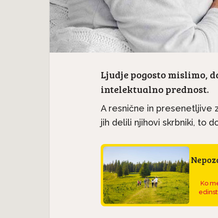
Ljudje pogosto mislimo, d
intelektualno prednost.
A resnične in presenetljive 
jih delili njihovi skrbniki, 
Nepoza
Ko me
edinst