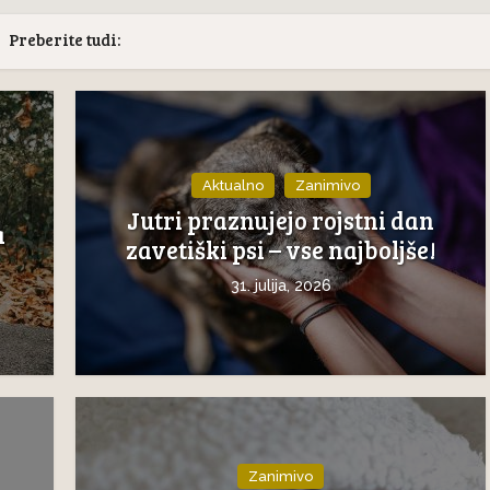
Preberite tudi:
e mednarodni dan
Neverjetna mačja
Žal mnoge mačke
anatomija: 9. del – Mačj
nimajo...
zobje
Aktualno
Zanimivo
Jutri praznujejo rojstni dan
a
zavetiški psi – vse najboljše!
31. julija, 2026
Zanimivo