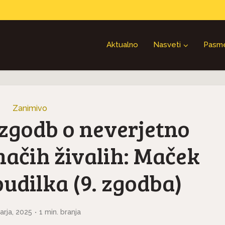
Aktualno
Nasveti
Pasm
Zanimivo
 zgodb o neverjetno
ačih živalih: Maček
budilka (9. zgodba)
uarja, 2025
1 min. branja