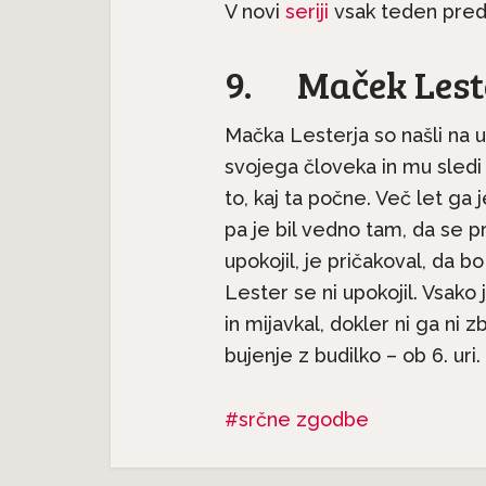
V novi
seriji
vsak teden pred
9. Maček Leste
Mačka Lesterja so našli na ul
svojega človeka in mu sledi
to, kaj ta počne. Več let ga 
pa je bil vedno tam, da se p
upokojil, je pričakoval, da b
Pasme 
Lester se ni upokojil. Vsako
jec
Predstavljamo pasme:
seter j
in mijavkal, dokler ni ga ni zb
.
Havanski bišon, majhen...
bujenje z budilko – ob 6. uri.
srčne zgodbe