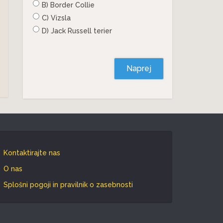
B) Border Collie
C) Vizsla
D) Jack Russell terier
Naprej
Kontaktirajte nas
O nas
Splošni pogoji in pravilnik o zasebnosti