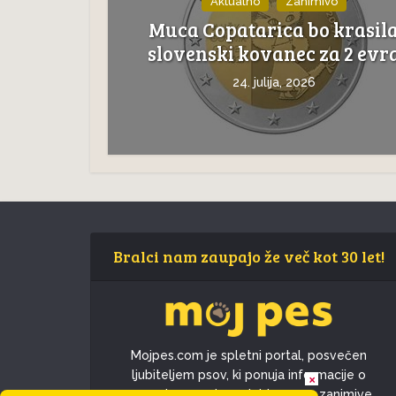
Aktualno
Zanimivo
Muca Copatarica bo krasil
slovenski kovanec za 2 evr
24. julija, 2026
Bralci nam zaupajo že več kot 30 let!
Mojpes.com je spletni portal, posvečen
ljubiteljem psov, ki ponuja informacije o
×
pasmah, nasvete o skrbi za pse, zanimive