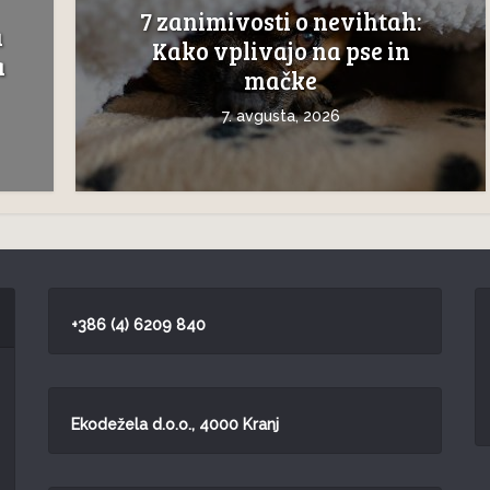
7 zanimivosti o nevihtah:
a
Kako vplivajo na pse in
a
mačke
7. avgusta, 2026
+386 (4) 6209 840
Ekodežela d.o.o., 4000 Kranj