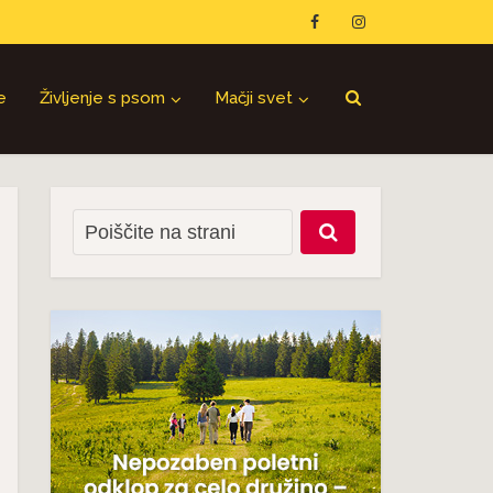
e
Življenje s psom
Mačji svet