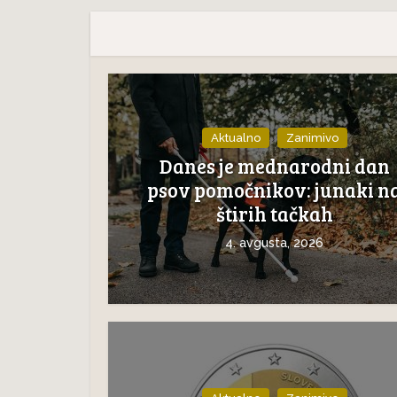
Jutri j
Če mačka sope kakor pes –
e
mačk: 
to ni normalno, ne...
Aktualno
Zanimivo
Danes je mednarodni dan
psov pomočnikov: junaki n
štirih tačkah
4. avgusta, 2026