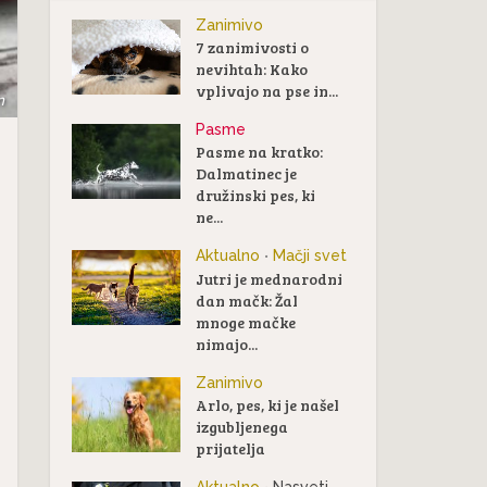
Zanimivo
7 zanimivosti o
nevihtah: Kako
vplivajo na pse in...
m
Pasme
Pasme na kratko:
Dalmatinec je
družinski pes, ki
ne...
Aktualno
Mačji svet
•
Jutri je mednarodni
dan mačk: Žal
mnoge mačke
nimajo...
Zanimivo
Arlo, pes, ki je našel
izgubljenega
prijatelja