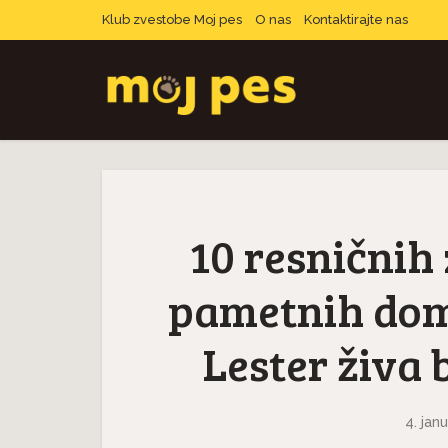
Klub zvestobe Moj pes
O nas
Kontaktirajte nas
10 resničnih
pametnih dom
Lester živa 
4. jan