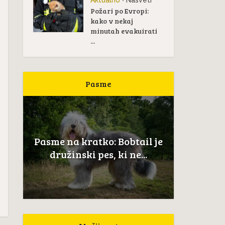
Aktualno
Nasveti
•
Požari po Evropi:
kako v nekaj
minutah evakuirati
...
Pasme
Pas
žan
Pasme na kratko: Bobtail je
Novoškot
..
družinski pes, ki ne...