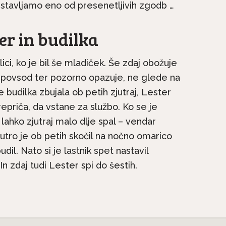
stavljamo eno od presenetljivih zgodb …
r in budilka
ici, ko je bil še mladiček. Še zdaj obožuje
 povsod ter pozorno opazuje, ne glede na
je budilka zbujala ob petih zjutraj, Lester
repriča, da vstane za službo. Ko se je
o lahko zjutraj malo dlje spal – vendar
na kratko: Irski
 jutro je ob petih skočil na nočno omarico
Pasme na kratko: Malte
e družinski pes, ki
udil. Nato si je lastnik spet nastavil
si vedno želi biti skupaj.
ne...
 In zdaj tudi Lester spi do šestih.