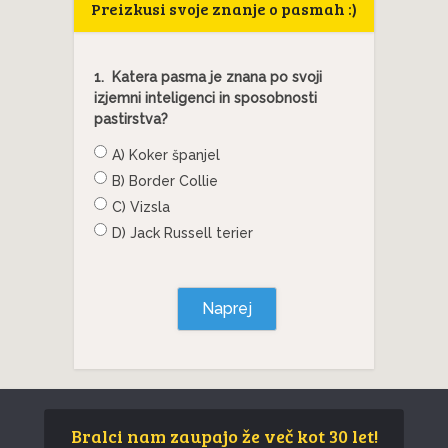
Preizkusi svoje znanje o pasmah :)
1.
Katera pasma je znana po svoji
izjemni inteligenci in sposobnosti
pastirstva?
A) Koker španjel
B) Border Collie
C) Vizsla
D) Jack Russell terier
Naprej
Bralci nam zaupajo že več kot 30 let!