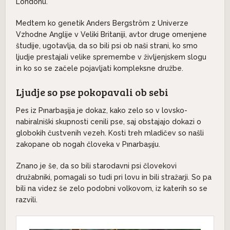
Londonu.
Medtem ko genetik Anders Bergström z Univerze
Vzhodne Anglije v Veliki Britaniji, avtor druge omenjene
študije, ugotavlja, da so bili psi ob naši strani, ko smo
ljudje prestajali velike spremembe v življenjskem slogu
in ko so se začele pojavljati kompleksne družbe.
Ljudje so pse pokopavali ob sebi
Pes iz Pınarbaşija je dokaz, kako zelo so v lovsko-
nabiralniški skupnosti cenili pse, saj obstajajo dokazi o
globokih čustvenih vezeh. Kosti treh mladičev so našli
zakopane ob nogah človeka v Pınarbaşıju.
Znano je še, da so bili starodavni psi človekovi
družabniki, pomagali so tudi pri lovu in bili stražarji. So pa
bili na videz še zelo podobni volkovom, iz katerih so se
razvili.