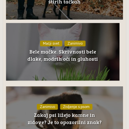
štirih tačkah
Mačji svet
Zanimivo
Bele mačke. Skrivnosti bele
dlake, modrih oči in gluhosti
Zanimivo
Življenje s psom
Zakaj psi ližejo kamne in
zidove? Je to opozorilni znak?