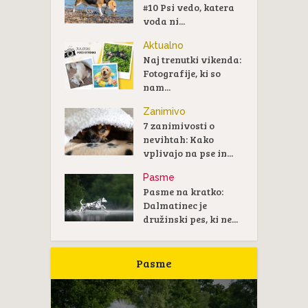
#10 Psi vedo, katera
voda ni...
Aktualno
Naj trenutki vikenda:
Fotografije, ki so
nam...
Zanimivo
7 zanimivosti o
nevihtah: Kako
vplivajo na pse in...
Pasme
Pasme na kratko:
Dalmatinec je
družinski pes, ki ne...
Pasme