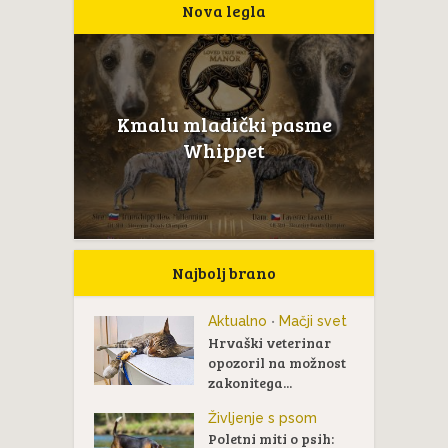
Nova legla
Kmalu mladički pasme
Whippet
Najbolj brano
Aktualno
Mačji svet
•
Hrvaški veterinar
opozoril na možnost
zakonitega...
Življenje s psom
Poletni miti o psih: