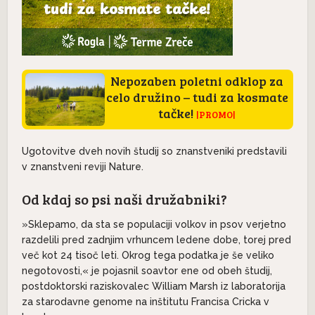
Nepozaben poletni odklop za
celo družino – tudi za kosmate
tačke!
|PROMO|
Ugotovitve dveh novih študij so znanstveniki predstavili
v znanstveni reviji Nature.
Od kdaj so psi naši družabniki?
»Sklepamo, da sta se populaciji volkov in psov verjetno
razdelili pred zadnjim vrhuncem ledene dobe, torej pred
več kot 24 tisoč leti. Okrog tega podatka je še veliko
negotovosti,« je pojasnil soavtor ene od obeh študij,
postdoktorski raziskovalec William Marsh iz laboratorija
za starodavne genome na inštitutu Francisa Cricka v