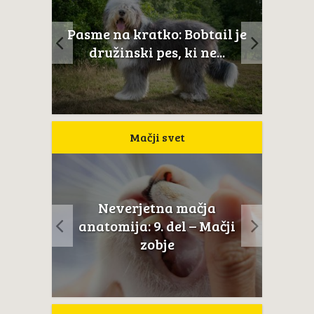
ltežan
Pasme na kratko: Bobtail je
Novoš
aj...
družinski pes, ki ne...
Mačji svet
 dan
Neverjetna mačja
Le 
ačke
anatomija: 9. del – Mačji
pop
zobje