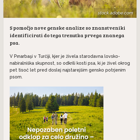
stock.adobe.com
S pomočjo nove genske analize so znanstveniki
identificirati do tega trenutka prvega znanega
psa.
V Pınarbaşi v Turčiji, kjer je živela starodavna lovsko-
nabiralniška skupnost, so odkrili kosti psa, ki je živel okrog
pet tisoč let pred doslej najstarejšim gensko potrjenim
psom.