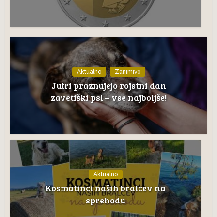
Aktualno
Zanimivo
Jutri praznujejo rojstni dan
zavetiški psi – vse najboljše!
Aktualno
Kosmatinci naših bralcev na
sprehodu