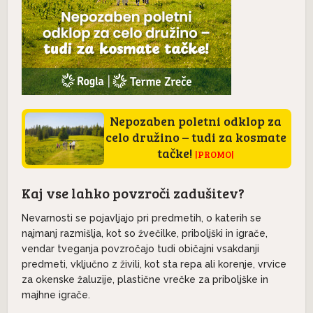
Nepozaben poletni odklop za
celo družino – tudi za kosmate
tačke!
|PROMO|
Kaj vse lahko povzroči zadušitev?
Nevarnosti se pojavljajo pri predmetih, o katerih se
najmanj razmišlja, kot so žvečilke, priboljški in igrače,
vendar tveganja povzročajo tudi običajni vsakdanji
predmeti, vključno z živili, kot sta repa ali korenje, vrvice
za okenske žaluzije, plastične vrečke za priboljške in
majhne igrače.