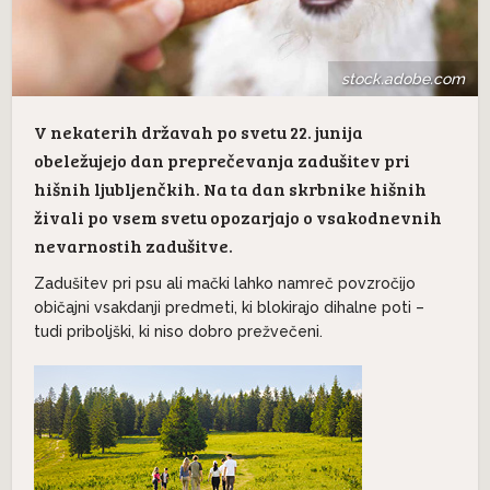
stock.adobe.com
V nekaterih državah po svetu 22. junija
obeležujejo dan preprečevanja zadušitev pri
hišnih ljubljenčkih. Na ta dan skrbnike hišnih
živali po vsem svetu opozarjajo o vsakodnevnih
nevarnostih zadušitve.
Zadušitev pri psu ali mački lahko namreč povzročijo
običajni vsakdanji predmeti, ki blokirajo dihalne poti –
tudi priboljški, ki niso dobro prežvečeni.