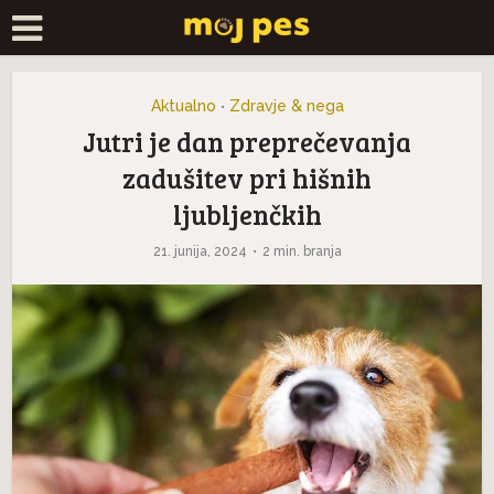
Aktualno
Zdravje & nega
•
Jutri je dan preprečevanja
zadušitev pri hišnih
ljubljenčkih
21. junija, 2024
2 min. branja