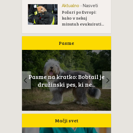
Aktualno
Nasveti
•
Požari po Evropi:
kako v nekaj
minutah evakuirati...
Pasme
Pasme na kratko:
o: Bobtail je
Novoškotski prinašalec rac
s, ki ne...
je...
Mačji svet