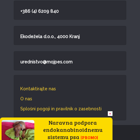
+386 (4) 6209 840
Ekodežela d.o.o., 4000 Kranj
urednistvo@mojpes.com
Kontaktirajte nas
O nas
Splošni pogoji in pravilnik o zasebnosti
×
Naravna podpora
endokanabinoidnemu
Vse pravice pridržane © 2026.
sistemu psa
|PROMO|