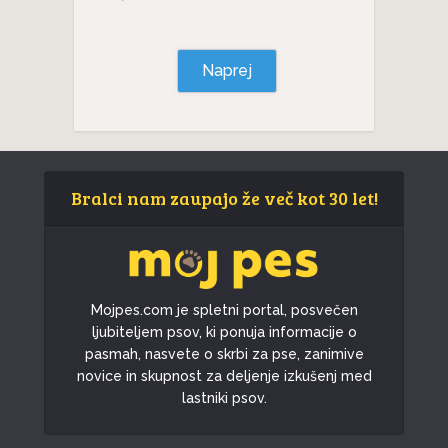
Naprej
Bralci nam zaupajo že več kot 30 let!
Mojpes.com je spletni portal, posvečen
ljubiteljem psov, ki ponuja informacije o
pasmah, nasvete o skrbi za pse, zanimive
novice in skupnost za deljenje izkušenj med
lastniki psov.