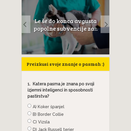
Neverjetn
Le še do konca avgusta
anatomija: 8.
popolne subvencije za...
okos
Preizkusi svoje znanje o pasmah :)
1.
Katera pasma je znana po svoji
izjemni inteligenci in sposobnosti
pastirstva?
A) Koker španjel
B) Border Collie
C) Vizsla
D) Jack Russell terier