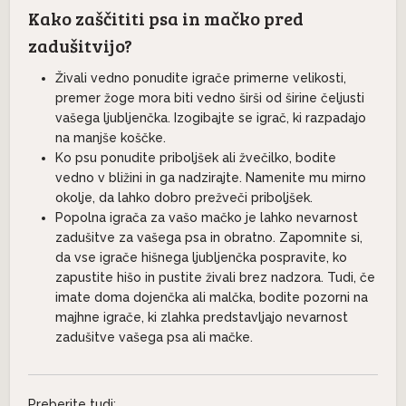
Kako zaščititi psa in mačko pred
zadušitvijo?
Živali vedno ponudite igrače primerne velikosti,
premer žoge mora biti vedno širši od širine čeljusti
vašega ljubljenčka. Izogibajte se igrač, ki razpadajo
na manjše koščke.
Ko psu ponudite priboljšek ali žvečilko, bodite
vedno v bližini in ga nadzirajte. Namenite mu mirno
okolje, da lahko dobro prežveči priboljšek.
Popolna igrača za vašo mačko je lahko nevarnost
zadušitve za vašega psa in obratno. Zapomnite si,
da vse igrače hišnega ljubljenčka pospravite, ko
zapustite hišo in pustite živali brez nadzora. Tudi, če
imate doma dojenčka ali malčka, bodite pozorni na
majhne igrače, ki zlahka predstavljajo nevarnost
zadušitve vašega psa ali mačke.
Preberite tudi: