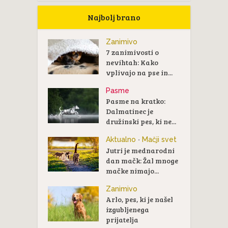
Najbolj brano
Zanimivo
7 zanimivosti o
nevihtah: Kako
vplivajo na pse in...
Pasme
Pasme na kratko:
Dalmatinec je
družinski pes, ki ne...
Aktualno
Mačji svet
•
Jutri je mednarodni
dan mačk: Žal mnoge
mačke nimajo...
Zanimivo
Arlo, pes, ki je našel
izgubljenega
prijatelja