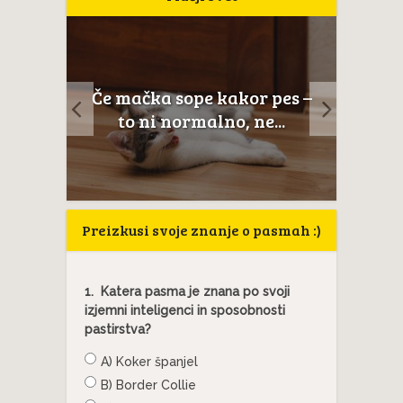
a
Če mačka sope kakor pes –
Mačje
to ni normalno, ne...
anato
Preizkusi svoje znanje o pasmah :)
1.
Katera pasma je znana po svoji
izjemni inteligenci in sposobnosti
pastirstva?
A) Koker španjel
B) Border Collie