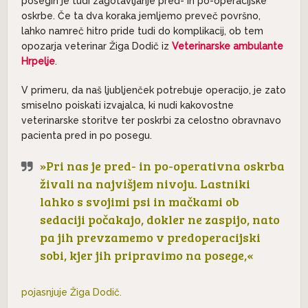
posegih je tudi zagotavljanje pred- in po-operacijske
oskrbe. Če ta dva koraka jemljemo preveč površno,
lahko namreč hitro pride tudi do komplikacij, ob tem
opozarja veterinar Žiga Dodič iz
Veterinarske ambulante
Hrpelje
.
V primeru, da naš ljubljenček potrebuje operacijo, je zato
smiselno poiskati izvajalca, ki nudi kakovostne
veterinarske storitve ter poskrbi za celostno obravnavo
pacienta pred in po posegu.
»Pri nas je pred- in po-operativna oskrba
živali na najvišjem nivoju. Lastniki
lahko s svojimi psi in mačkami ob
sedaciji počakajo, dokler ne zaspijo, nato
pa jih prevzamemo v predoperacijski
sobi, kjer jih pripravimo na posege,«
pojasnjuje Žiga Dodič.