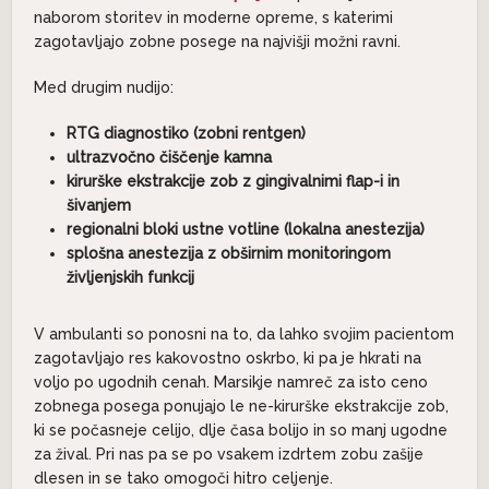
naborom storitev in moderne opreme, s katerimi
zagotavljajo zobne posege na najvišji možni ravni.
Med drugim nudijo:
RTG diagnostiko (zobni rentgen)
ultrazvočno čiščenje kamna
kirurške ekstrakcije zob z gingivalnimi flap-i in
šivanjem
regionalni bloki ustne votline (lokalna anestezija)
splošna anestezija z obširnim monitoringom
življenjskih funkcij
V ambulanti so ponosni na to, da lahko svojim pacientom
zagotavljajo res kakovostno oskrbo, ki pa je hkrati na
voljo po ugodnih cenah. Marsikje namreč za isto ceno
zobnega posega ponujajo le ne-kirurške ekstrakcije zob,
ki se počasneje celijo, dlje časa bolijo in so manj ugodne
za žival. Pri nas pa se po vsakem izdrtem zobu zašije
dlesen in se tako omogoči hitro celjenje.