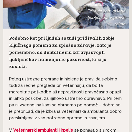
Zdravje zob vašega
ljubljenčka v pravih
rokah
Podobno kot pri ljudeh so tudi pri živalih zobje
ključnega pomena za splošno zdravje, zato je
pomembno, da dentalnemu zdravju svojih
ljubljenčkov namenjamo pozornost, ki si jo
zasluži.
Poleg ustrezne prehrane in higiene je prav, da skrbimo
tudi za redne preglede pri veterinarju, da bo ta
morebitne poškodbe ali nepravilnosti pravočasno opazil
in lahko poskrbel za njihovo ustrezno obravnavo. Pri tem
pa ni vseeno, na kam se obrnemo po pomoč – dobro se
je prepričati, da je izbrana veterinarska ambulanta dobro
preskrbljena z vso potrebno opremo in znanjem.
V
Veterinarski ambulanti Hrpelje
se ponašajo s širokim