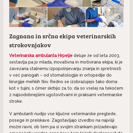
Zagnana in srčna ekipa veterinarskih
strokovnjakov
Veterinarska ambulanta Hrpelje
deluje že od leta 2003,
sestavlja pa jo mlada, inovativna in motivirana ekipa, ki je
zavezana stalnemu izpopolnjevanju znanja in spretnosti
v več panogah – od stomatologije in ortopedije do
kirurgije mehkih tkiv. Redno se izobražujejo tako doma
kot v tujini, s čimer skrbijo za to, da so vselej na tekočem
z najsodobnejšimi ugotovitvami in praksami veterinarske
stroke.
V ambulanti nudijo vse ključne veterinarske preglede,
posege in preiskave. Zagotavljajo izvedbo na najvišji
možni ravni, ob tem pa si svojim strankam prizadevajo