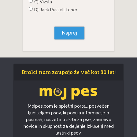
C) Vizsla
D) Jack Russell terier
Naprej
Bralci nam zaupajo že več kot 30 let!
Mojpes.com je spletni portal, posvečen
ljubiteljem psov, ki ponuja informacije o
pasmah, nasvete o skrbi za pse, zanimive
novice in skupnost za deljenje izkušenj med
lastniki psov.