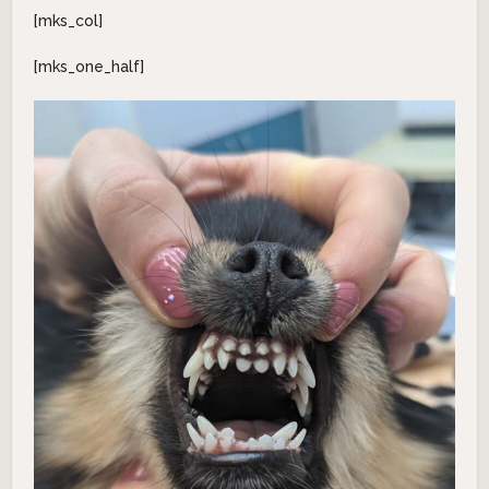
[mks_col]
[mks_one_half]