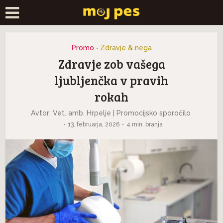
Promo
Zdravje & nega
•
Zdravje zob vašega
ljubljenčka v pravih
rokah
Avtor: Vet. amb. Hrpelje | Promocijsko sporočilo
13. februarja, 2026
4 min. branja