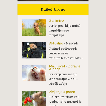
Najbolj brano
Zanimivo
Arlo, pes, ki je našel
izgubljenega
prijatelja
Aktualno
Nasveti
•
Požari po Evropi:
kako v nekaj
minutah evakuirati...
Mačji svet
Zdravje
•
& nega
Neverjetna mačja
anatomija: 9. del –
Mačji zobje
Življenje s psom
Poletni miti: #9 Psi
vedo, kaj v naravi je