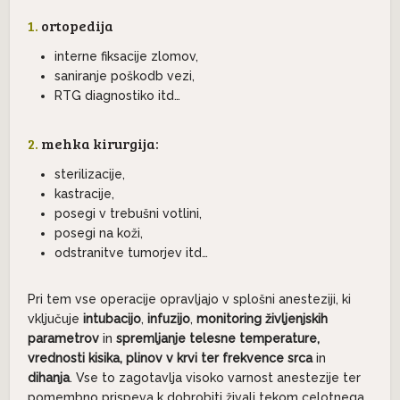
1.
ortopedija
interne fiksacije zlomov,
saniranje poškodb vezi,
RTG diagnostiko itd…
2.
mehka kirurgija:
sterilizacije,
kastracije,
posegi v trebušni votlini,
posegi na koži,
odstranitve tumorjev itd…
Pri tem vse operacije opravljajo v splošni anesteziji, ki
vključuje
intubacijo
,
infuzijo
,
monitoring življenjskih
parametrov
in
spremljanje telesne temperature,
vrednosti kisika, plinov v krvi ter frekvence srca
in
dihanja
. Vse to zagotavlja visoko varnost anestezije ter
pomembno prispeva k dobrobiti živali tekom celotnega