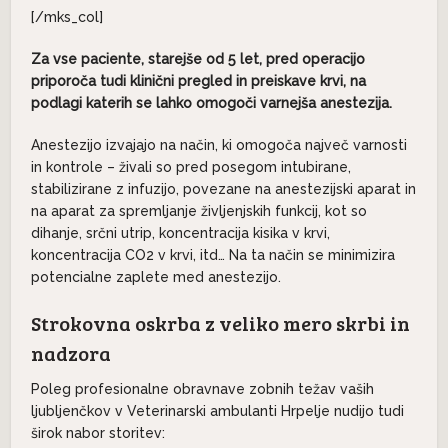
[/mks_col]
Za vse paciente, starejše od 5 let, pred operacijo
priporoča tudi klinični pregled in preiskave krvi, na
podlagi katerih se lahko omogoči varnejša anestezija.
Anestezijo izvajajo na način, ki omogoča največ varnosti
in kontrole – živali so pred posegom intubirane,
stabilizirane z infuzijo, povezane na anestezijski aparat in
na aparat za spremljanje življenjskih funkcij, kot so
dihanje, srčni utrip, koncentracija kisika v krvi,
koncentracija CO2 v krvi, itd… Na ta način se minimizira
potencialne zaplete med anestezijo.
Strokovna oskrba z veliko mero skrbi in
nadzora
Poleg profesionalne obravnave zobnih težav vaših
ljubljenčkov v Veterinarski ambulanti Hrpelje nudijo tudi
širok nabor storitev: