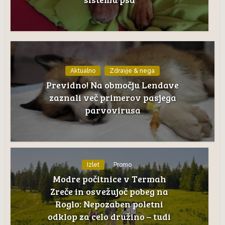
Aktualno
Zdravje & nega
Previdno! Na območju Lendave
zaznali več primerov pasjega
parvovirusa
Izlet
Promo
Modre počitnice v Termah
Zreče in osvežujoč pobeg na
Roglo: Nepozaben poletni
odklop za celo družino – tudi