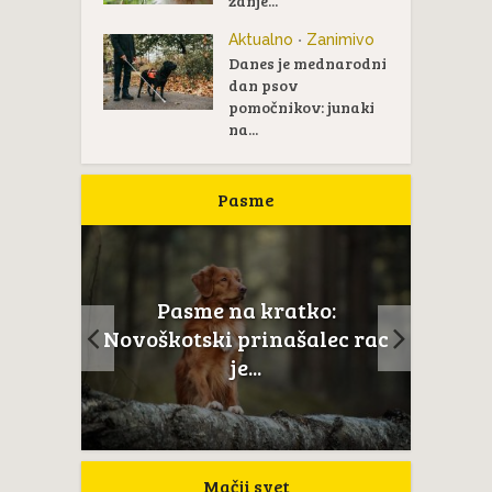
zanje...
Aktualno
Zanimivo
•
Danes je mednarodni
dan psov
pomočnikov: junaki
na...
Pasme
Pasme na kratko:
ail je
Novoškotski prinašalec rac
...
je...
Mačji svet