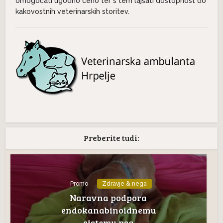
omogočati ugodno ceno ter s tem lajšati dostopnost do
kakovostnih veterinarskih storitev.
Preberite tudi:
Promo
Zdravje & nega
Naravna podpora
endokanabinoidnemu
sistemu psa