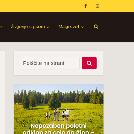
e
Življenje s psom
Mačji svet