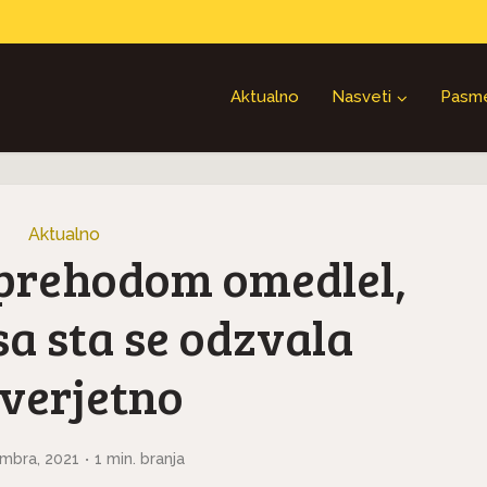
Aktualno
Nasveti
Pasm
Aktualno
prehodom omedlel,
a sta se odzvala
verjetno
mbra, 2021
1 min. branja