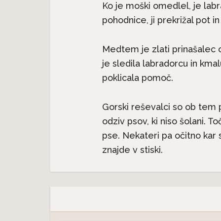
Ko je moški omedlel, je la
pohodnice, ji prekrižal pot in
Medtem je zlati prinašalec o
je sledila labradorcu in km
poklicala pomoč.
Gorski reševalci so ob tem po
odziv psov, ki niso šolani. 
Pasme 
pse. Nekateri pa očitno kar s
jec
Predstavljamo pasme:
seter j
.
Havanski bišon, majhen...
znajde v stiski.