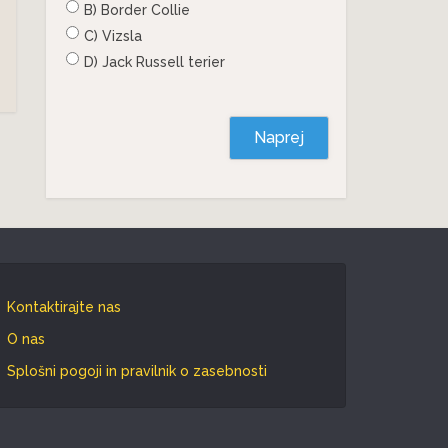
B) Border Collie
C) Vizsla
D) Jack Russell terier
Naprej
Kontaktirajte nas
O nas
Splošni pogoji in pravilnik o zasebnosti