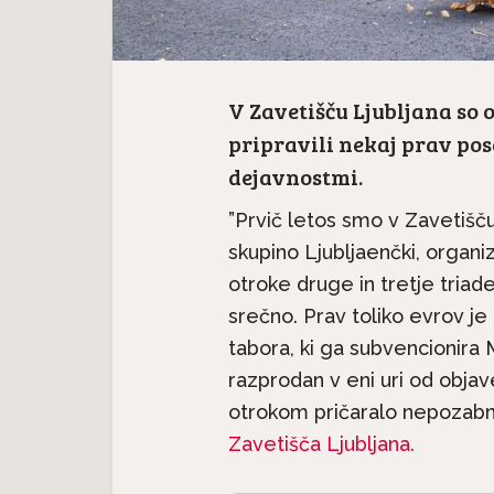
V Zavetišču Ljubljana so 
pripravili nekaj prav pos
dejavnostmi.
”Prvič letos smo v Zavetišču
skupino Ljubljaenčki, organi
otroke druge in tretje triade
srečno. Prav toliko evrov j
tabora, ki ga subvencionira 
razprodan v eni uri od obja
otrokom pričaralo nepozabno 
Zavetišča Ljubljana.