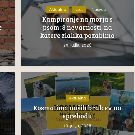
Aktualno
Izlet
Nasveti
Kampiranje na morju s
e
psom: 8 nevarnosti, na
katere zlahka pozabimo
29. julija, 2026
Aktualno
Kosmatinci naših bralcev na
s
sprehodu
10. julija, 2026