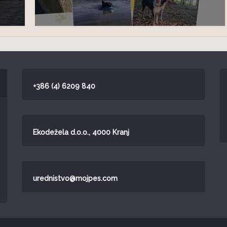
+386 (4) 6209 840
Ekodežela d.o.o., 4000 Kranj
urednistvo@mojpes.com