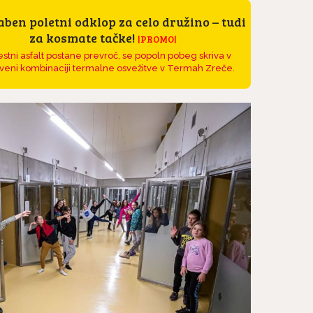
ben poletni odklop za celo družino – tudi
za kosmate tačke!
|PROMO|
stni asfalt postane prevroč, se popoln pobeg skriva v
veni kombinaciji termalne osvežitve v Termah Zreče.
na kratko: Irski
Pasme na kratko: Malte
e družinski pes, ki
si vedno želi biti skupaj.
ne...