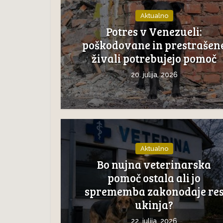
Aktualno
Potres v Venezueli:
poškodovane in prestrašen
živali potrebujejo pomoč
20. julija, 2026
Aktualno
Bo nujna veterinarska
pomoč ostala ali jo
sprememba zakonodaje re
ukinja?
22. julija, 2026