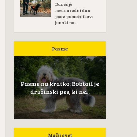
Danes je
mednarodni dan
psov pomočnikov:
junaki na...
Pasme
Pas
žan
Pasme na kratko: Bobtail je
Novoškot
..
družinski pes, ki ne...
Mačji svet