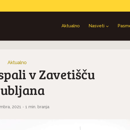
Aktualno
Nasveti
Pasm
Aktualno
spali v Zavetišču
jubljana
mbra, 2021
1 min. branja