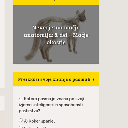
Neverjetna mačja
a
Če mačk
anatomija: 8. del – Mačje
.
to ni
okostje
Preizkusi svoje znanje o pasmah :)
1.
Katera pasma je znana po svoji
izjemni inteligenci in sposobnosti
pastirstva?
A) Koker španjel