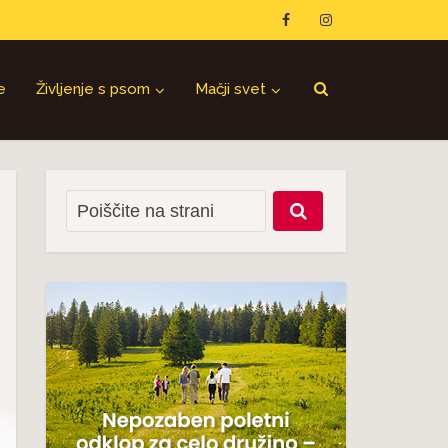
e
Življenje s psom
Mačji svet