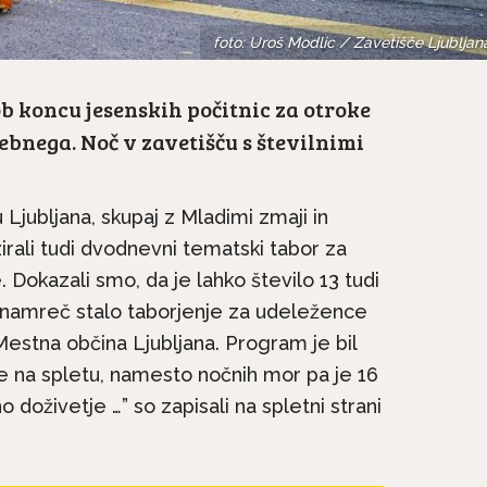
foto: Uroš Modlic / Zavetišče Ljubljan
ob koncu jesenskih počitnic za otroke
ebnega. Noč v zavetišču s številnimi
 Ljubljana, skupaj z Mladimi zmaji in
zirali tudi dvodnevni tematski tabor za
. Dokazali smo, da je lahko število 13 tudi
e namreč stalo taborjenje za udeležence
Mestna občina Ljubljana. Program je bil
ve na spletu, namesto nočnih mor pa je 16
doživetje …” so zapisali na spletni strani