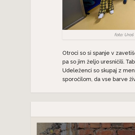
Nev
 –
Neverjetna mačja
anatomi
foto: Uroš
anatomija: 7. del – Mačji rep
Otroci so si spanje v zavetiš
pa so jim željo uresničili. T
Udeleženci so skupaj z mento
sporočilom, da vse barve živ