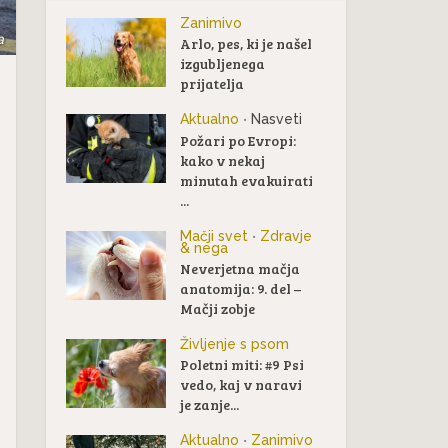
Zanimivo
a
Arlo, pes, ki je našel
izgubljenega
prijatelja
Aktualno
Nasveti
•
Požari po Evropi:
kako v nekaj
minutah evakuirati
...
Mačji svet
Zdravje
•
& nega
Neverjetna mačja
anatomija: 9. del –
Mačji zobje
Življenje s psom
Poletni miti: #9 Psi
vedo, kaj v naravi
je zanje...
Aktualno
Zanimivo
•