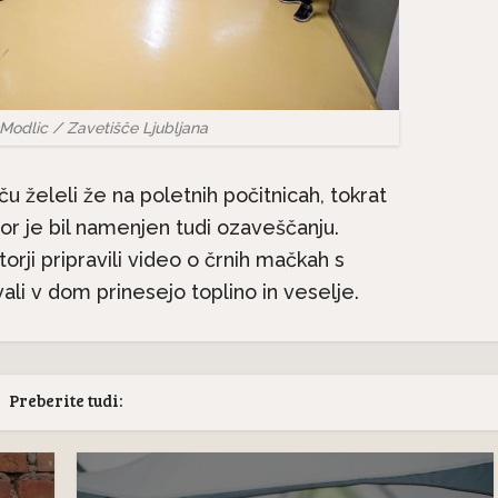
erjetna mačja
Le še do konca avgust
ja: 9. del – Mačji
 Modlic / Zavetišče Ljubljana
popolne subvencije za..
zobje
ču želeli že na poletnih počitnicah, tokrat
abor je bil namenjen tudi ozaveščanju.
rji pripravili video o črnih mačkah s
ali v dom prinesejo toplino in veselje.
Preberite tudi: