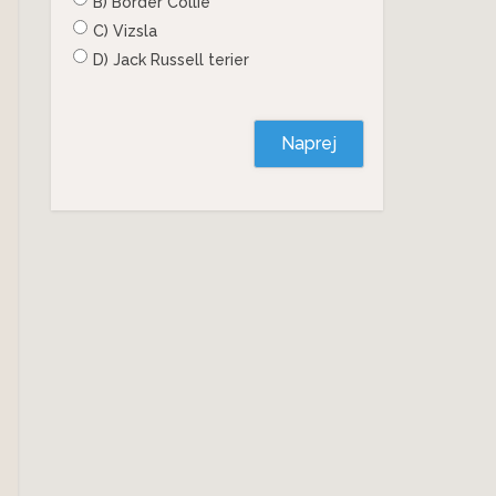
B) Border Collie
C) Vizsla
D) Jack Russell terier
Naprej