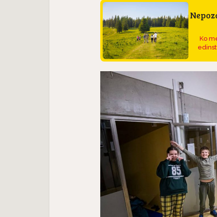
Nepoza
Ko me
edinst
Pasme 
jec
Predstavljamo pasme:
seter j
.
Havanski bišon, majhen...