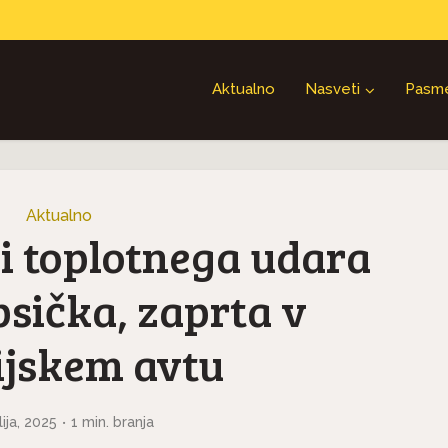
Aktualno
Nasveti
Pasm
Aktualno
i toplotnega udara
psička, zaprta v
ijskem avtu
lija, 2025
1 min. branja