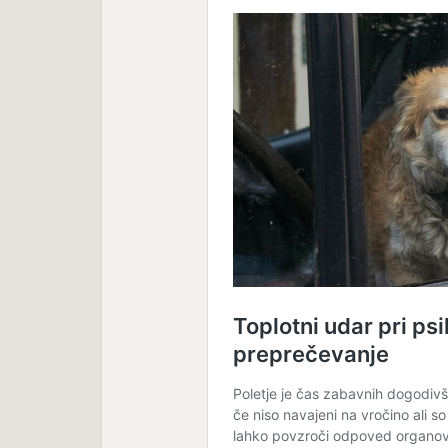
Nev
 –
Neverjetna mačja
anatomi
anatomija: 7. del – Mačji rep