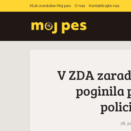
Klub zvestobe Moj pes
O nas
Kontaktirajte nas
V ZDA zarad
poginila 
polic
28. ju