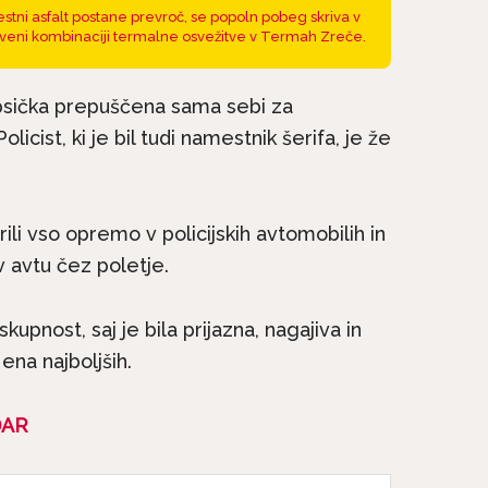
stni asfalt postane prevroč, se popoln pobeg skriva v
veni kombinaciji termalne osvežitve v Termah Zreče.
a psička prepuščena sama sebi za
icist, ki je bil tudi namestnik šerifa, je že
ili vso opremo v policijskih avtomobilih in
 avtu čez poletje.
na kratko: Irski
Pasme na kratko: Malte
e družinski pes, ki
si vedno želi biti skupaj.
kupnost, saj je bila prijazna, nagajiva in
ne...
ena najboljših.
DAR