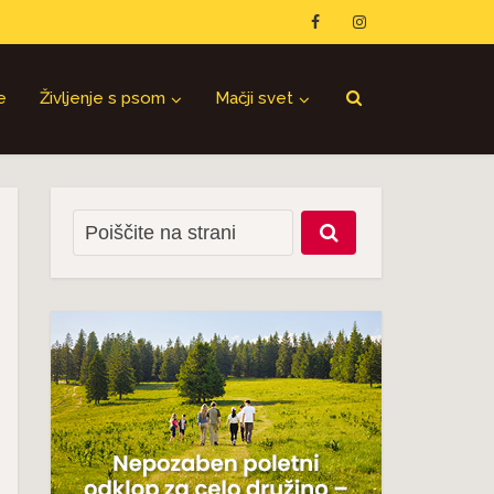
e
Življenje s psom
Mačji svet