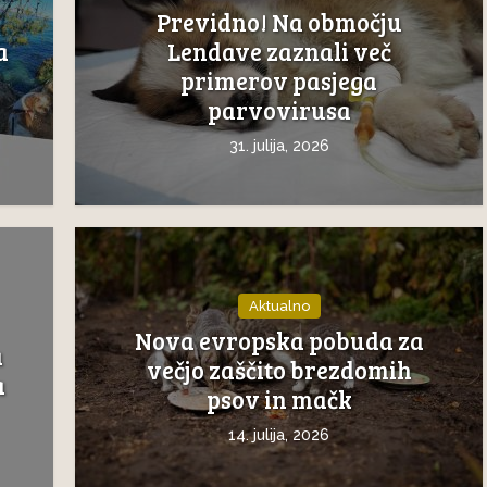
Previdno! Na območju
a
Lendave zaznali več
primerov pasjega
parvovirusa
31. julija, 2026
Aktualno
Nova evropska pobuda za
a
večjo zaščito brezdomih
a
psov in mačk
14. julija, 2026