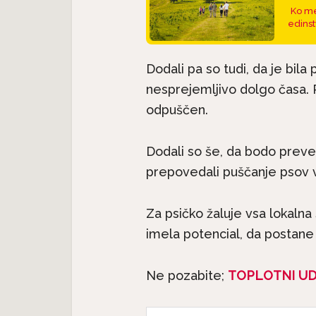
Ko me
edinst
Dodali pa so tudi, da je bil
nesprejemljivo dolgo časa. Pol
odpuščen.
Dodali so še, da bodo prever
prepovedali puščanje psov v
Pasme 
jec
Predstavljamo pasme:
seter j
.
Havanski bišon, majhen...
Za psičko žaluje vsa lokalna s
imela potencial, da postane 
Ne pozabite;
TOPLOTNI U