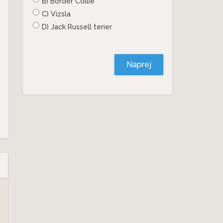
B) Border Collie
C) Vizsla
D) Jack Russell terier
Naprej