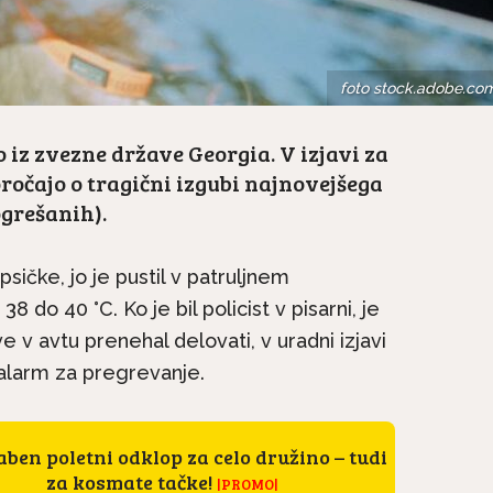
foto stock.adobe.co
o iz zvezne države Georgia. V izjavi za
oročajo o tragični izgubi najnovejšega
ogrešanih).
sičke, jo je pustil v patruljnem
 do 40 °C. Ko je bil policist v pisarni, je
v avtu prenehal delovati, v uradni izjavi
l alarm za pregrevanje.
ben poletni odklop za celo družino – tudi
za kosmate tačke!
|PROMO|