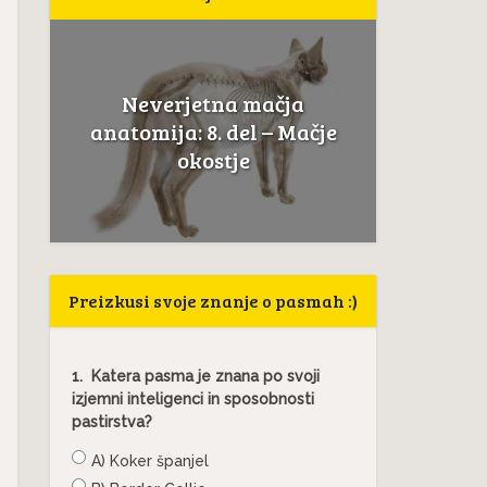
Neverjetna mačja
a
Če mačk
anatomija: 8. del – Mačje
.
to ni
okostje
Preizkusi svoje znanje o pasmah :)
1.
Katera pasma je znana po svoji
izjemni inteligenci in sposobnosti
pastirstva?
A) Koker španjel