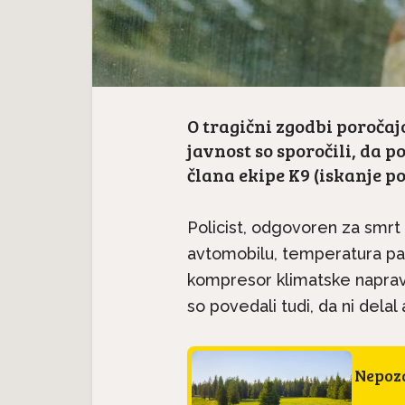
O tragični zgodbi poročaj
javnost so sporočili, da p
člana ekipe K9 (iskanje p
Policist, odgovoren za smrt p
avtomobilu, temperatura pa 38
kompresor klimatske naprave 
so povedali tudi, da ni dela
Nepoza