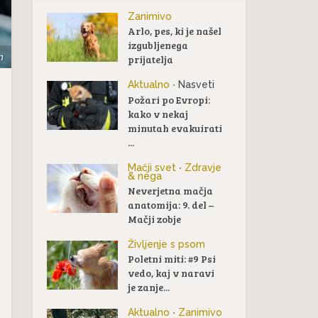
Zanimivo
Arlo, pes, ki je našel
izgubljenega
m
prijatelja
Aktualno
Nasveti
•
Požari po Evropi:
kako v nekaj
minutah evakuirati
...
Mačji svet
Zdravje
•
& nega
Neverjetna mačja
anatomija: 9. del –
Mačji zobje
Življenje s psom
Poletni miti: #9 Psi
vedo, kaj v naravi
je zanje...
Aktualno
Zanimivo
•