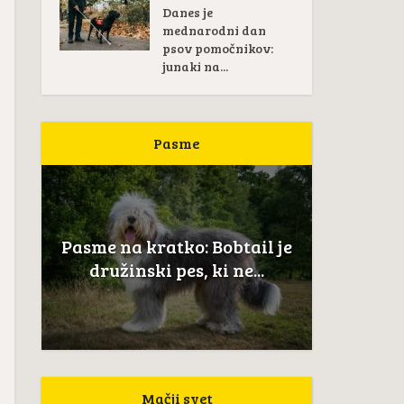
Danes je
mednarodni dan
psov pomočnikov:
junaki na...
Pasme
Pas
žan
Pasme na kratko: Bobtail je
Novoškot
..
družinski pes, ki ne...
Mačji svet