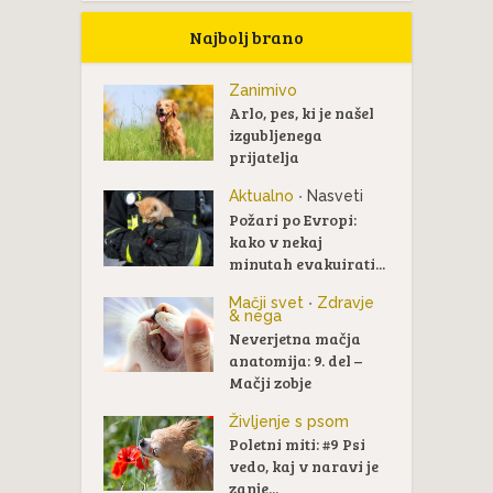
Najbolj brano
Zanimivo
Arlo, pes, ki je našel
izgubljenega
prijatelja
Aktualno
Nasveti
•
Požari po Evropi:
kako v nekaj
minutah evakuirati...
Mačji svet
Zdravje
•
& nega
Neverjetna mačja
anatomija: 9. del –
Mačji zobje
Življenje s psom
Poletni miti: #9 Psi
vedo, kaj v naravi je
zanje...