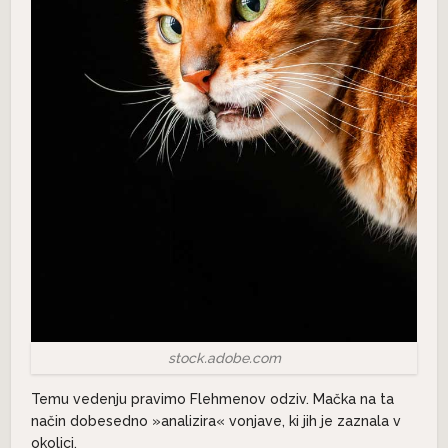
stock.adobe.com
Temu vedenju pravimo Flehmenov odziv. Mačka na ta
način dobesedno »analizira« vonjave, ki jih je zaznala v
okolici.