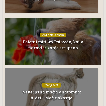
Življenje s psom
Poletni miti: #9 Psi vedo, kaj v
naravi je zanje strupeno
Mačji svet
Neverjetna mačja anatomija:
8. del – Mačje okostje