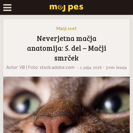
Mačji svet
Neverjetna mačja
anatomija: 5. del – Mačji
smrček
Avtor: VB | Foto: stock.adobe.com
1. julija, 2026
3 min. branja