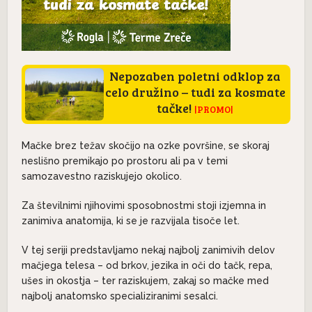
Nepozaben poletni odklop za
celo družino – tudi za kosmate
tačke!
|PROMO|
Mačke brez težav skočijo na ozke površine, se skoraj
neslišno premikajo po prostoru ali pa v temi
samozavestno raziskujejo okolico.
Za številnimi njihovimi sposobnostmi stoji izjemna in
zanimiva anatomija, ki se je razvijala tisoče let.
V tej seriji predstavljamo nekaj najbolj zanimivih delov
mačjega telesa – od brkov, jezika in oči do tačk, repa,
ušes in okostja – ter raziskujem, zakaj so mačke med
najbolj anatomsko specializiranimi sesalci.