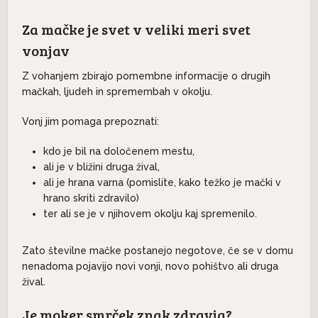
Za mačke je svet v veliki meri svet
vonjav
Z vohanjem zbirajo pomembne informacije o drugih
mačkah, ljudeh in spremembah v okolju.
Vonj jim pomaga prepoznati:
kdo je bil na določenem mestu,
ali je v bližini druga žival,
ali je hrana varna (pomislite, kako težko je mački v
hrano skriti zdravilo)
ter ali se je v njihovem okolju kaj spremenilo.
Zato številne mačke postanejo negotove, če se v domu
nenadoma pojavijo novi vonji, novo pohištvo ali druga
žival.
Je moker smrček znak zdravja?