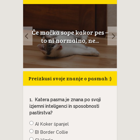
a
Če mačka sope kakor pes –
Mačje
to ni normalno, ne...
anato
Preizkusi svoje znanje o pasmah :)
1.
Katera pasma je znana po svoji
izjemni inteligenci in sposobnosti
pastirstva?
A) Koker španjel
B) Border Collie