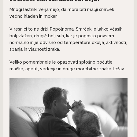
Mnogi lastniki verjamejo, da mora biti mačji smrček
vedno hladen in moker.
V resnici to ne drži. Popolnoma. Smrček je lahko včasih
bolj vlažen, drugič bolj suh, kar je pogosto povsem
normalno in je odvisno od temperature okolja, aktivnosti,
spanja in vlažnosti zraka.
Veliko pomembneje je opazovati splošno počutje
mačke, apetit, vedenje in druge morebitne znake težav.