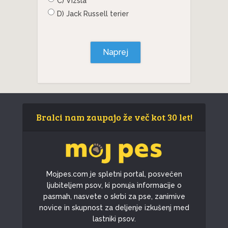
C) Vizsla
D) Jack Russell terier
Naprej
Bralci nam zaupajo že več kot 30 let!
Mojpes.com je spletni portal, posvečen
ljubiteljem psov, ki ponuja informacije o
pasmah, nasvete o skrbi za pse, zanimive
novice in skupnost za deljenje izkušenj med
lastniki psov.