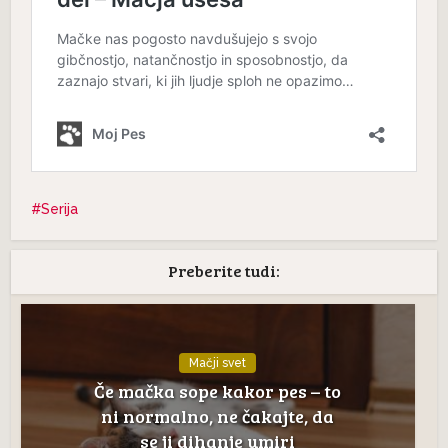
Serija
Preberite tudi:
Mačji svet
Če mačka sope kakor pes – to
ni normalno, ne čakajte, da
se ji dihanje umiri