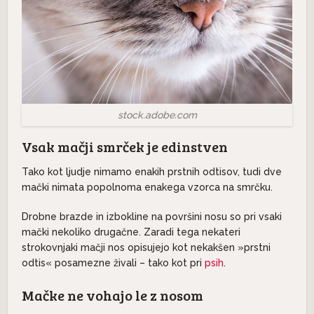
stock.adobe.com
Vsak mačji smrček je edinstven
Tako kot ljudje nimamo enakih prstnih odtisov, tudi dve
mački nimata popolnoma enakega vzorca na smrčku.
Drobne brazde in izbokline na površini nosu so pri vsaki
mački nekoliko drugačne. Zaradi tega nekateri
strokovnjaki mačji nos opisujejo kot nekakšen »prstni
odtis« posamezne živali – tako kot pri
psih
.
Mačke ne vohajo le z nosom