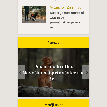
Aktualno
Zanimivo
•
Danes je mednarodni
dan psov
pomočnikov: junaki
na...
Pasme
Pasme na kratko:
ail je
Novoškotski prinašalec rac
...
je...
Mačji svet