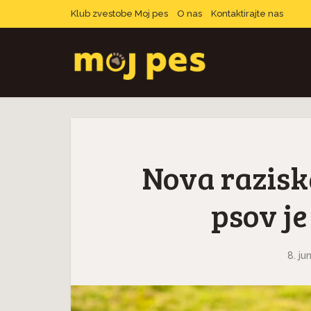
Klub zvestobe Moj pes
O nas
Kontaktirajte nas
Nova razisk
psov je
8. ju