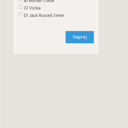
B) Border Collie
C) Vizsla
D) Jack Russell terier
Naprej