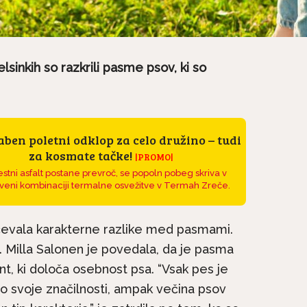
lsinkih so razkrili pasme psov, ki so
ben poletni odklop za celo družino – tudi
za kosmate tačke!
|PROMO|
stni asfalt postane prevroč, se popoln pobeg skriva v
veni kombinaciji termalne osvežitve v Termah Zreče.
učevala karakterne razlike med pasmami.
. Milla Salonen je povedala, da je pasma
, ki določa osebnost psa. “Vsak pes je
o svoje značilnosti, ampak večina psov