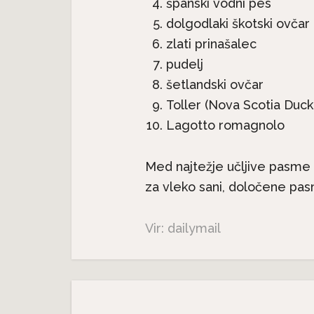
španski vodni pes
dolgodlaki škotski ovčar
zlati prinašalec
Nev
pudelj
 –
Neverjetna mačja
anatomi
šetlandski ovčar
anatomija: 7. del – Mačji rep
Toller (Nova Scotia Duck
Lagotto romagnolo
Med najtežje učljive pasme p
za vleko sani, določene pasm
Vir: dailymail