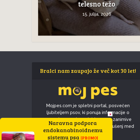
telesno težo
15. julija, 2026
Bralci nam zaupajo že več kot 30 let!
Mojpes.com je spletni portal, posvečen
ljubiteljem psov, ki ponuja informacije o
×
pasmah, nasvete o skrbi za pse, zanimive
Naravna podpora
novice in skupnost za deljenje izkušenj med
endokanabinoidnemu
lastniki psov.
sistemu psa
|PROMO|