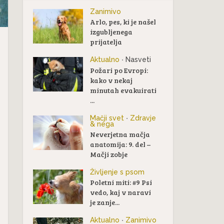
Zanimivo
Arlo, pes, ki je našel
izgubljenega
prijatelja
Aktualno
Nasveti
•
Požari po Evropi:
kako v nekaj
minutah evakuirati
...
Mačji svet
Zdravje
•
& nega
Neverjetna mačja
anatomija: 9. del –
Mačji zobje
Življenje s psom
Poletni miti: #9 Psi
vedo, kaj v naravi
je zanje...
Aktualno
Zanimivo
•