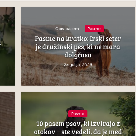
Opisi pasem
Pasme
Pasme na kratko: Irski seter
z
je družinski pes, ki ne mara
dolgčasa
24. julija, 2026
Pasme
10 pasem psov, ki izvirajo z
otokov – ste vedeli, da je med