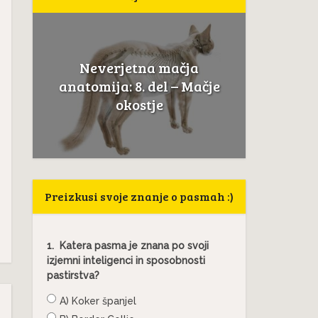
Neverjetna mačja
a
Če mačk
anatomija: 8. del – Mačje
.
to ni
okostje
Preizkusi svoje znanje o pasmah :)
1.
Katera pasma je znana po svoji
izjemni inteligenci in sposobnosti
pastirstva?
A) Koker španjel