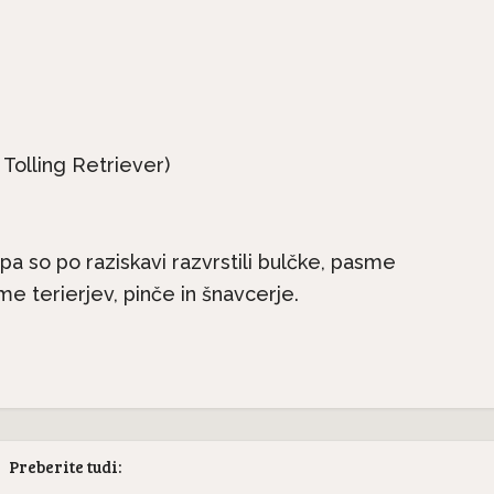
erjetna mačja
Le še do konca avgust
ja: 9. del – Mačji
popolne subvencije za..
zobje
 Tolling Retriever)
a so po raziskavi razvrstili bulčke, pasme
e terierjev, pinče in šnavcerje.
Preberite tudi: