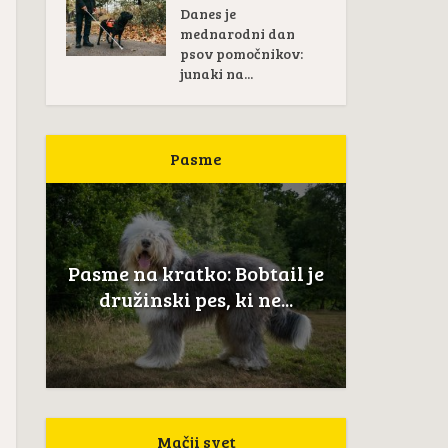
Danes je
mednarodni dan
psov pomočnikov:
junaki na...
Pasme
Pas
žan
Pasme na kratko: Bobtail je
Novoškot
..
družinski pes, ki ne...
Mačji svet