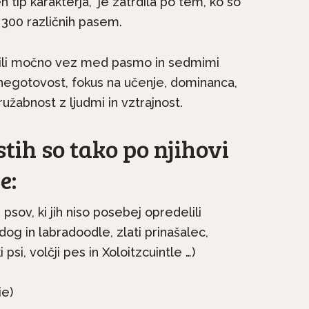
ip karakterja,” je zatrdila po tem, ko so
 300 različnih pasem.
zkrili močno vez med pasmo in sedmimi
negotovost, fokus na učenje, dominanca,
ružabnost z ljudmi in vztrajnost.
tih so tako po njihovi
e:
na kratko: Irski
Pasme na kratko: Malte
e družinski pes, ki
si vedno želi biti skupaj.
sov, ki jih niso posebej opredelili
ne...
og in labradoodle, zlati prinašalec,
i psi, volčji pes in Xoloitzcuintle …)
ie)