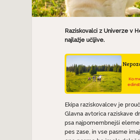
Raziskovalci z Univerze v He
najlažje učljive.
Nepoza
Ko me
edinst
Ekipa raziskovalcev je pro
Glavna avtorica raziskave dr
psa najpomembnejši element
pes zase, in vse pasme imaj