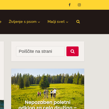
e
Življenje s psom
Mačji svet