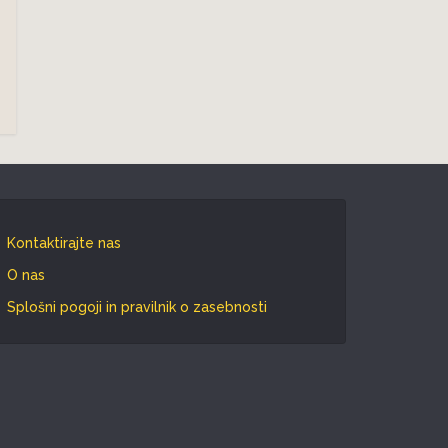
Kontaktirajte nas
O nas
Splošni pogoji in pravilnik o zasebnosti