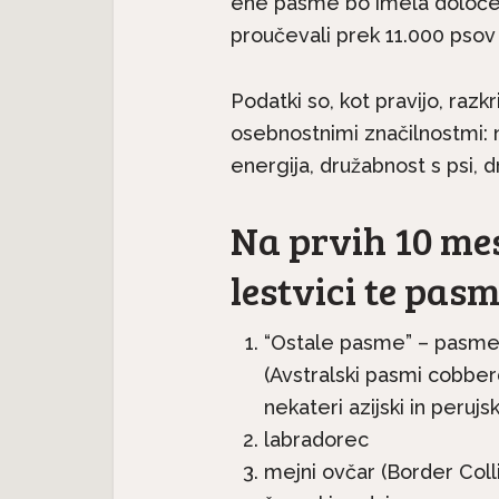
ene pasme bo imela določen t
proučevali prek 11.000 psov
Podatki so, kot pravijo, ra
osebnostnimi značilnostmi: 
energija, družabnost s psi, d
Na prvih 10 mes
lestvici te pasm
Pasme 
jec
Predstavljamo pasme:
seter j
.
Havanski bišon, majhen...
“Ostale pasme” – pasme p
(Avstralski pasmi cobberd
nekateri azijski in perujsk
labradorec
mejni ovčar (Border Coll