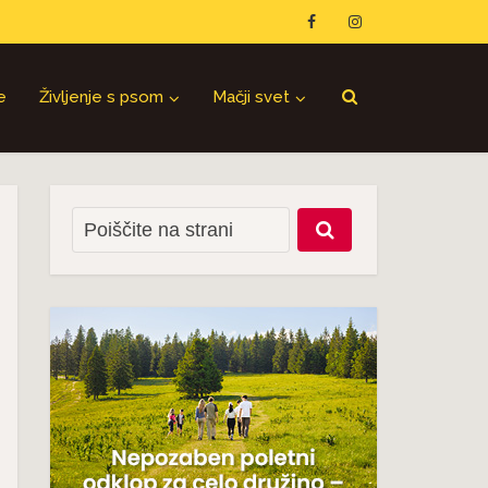
e
Življenje s psom
Mačji svet