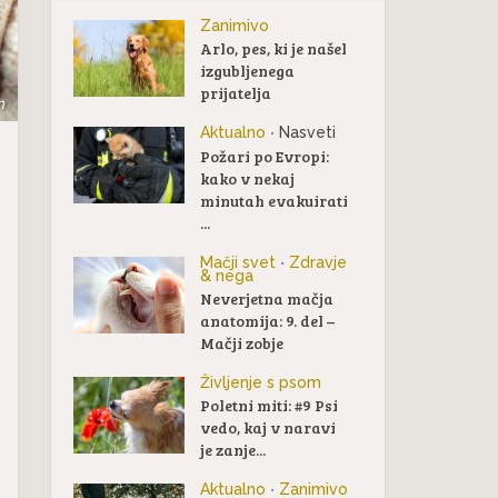
Zanimivo
Arlo, pes, ki je našel
izgubljenega
prijatelja
m
Aktualno
Nasveti
•
Požari po Evropi:
kako v nekaj
minutah evakuirati
...
Mačji svet
Zdravje
•
& nega
Neverjetna mačja
anatomija: 9. del –
Mačji zobje
Življenje s psom
Poletni miti: #9 Psi
vedo, kaj v naravi
je zanje...
Aktualno
Zanimivo
•