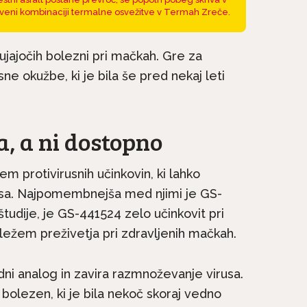
veni kombinaciji termalne osvežitve v Termah Zreče.
bujajočih bolezni pri mačkah. Gre za
ne okužbe, ki je bila še pred nekaj leti
a, a ni dostopno
em protivirusnih učinkovin, ki lahko
me na kratko: Maltežan
Pasme na kratko: Bo
usa. Najpomembnejša med njimi je GS-
 vedno želi biti skupaj...
družinski pes, ki
študije, je GS-441524 zelo učinkovit pri
eležem preživetja pri zdravljenih mačkah.
dni analog in zavira razmnoževanje virusa.
 bolezen, ki je bila nekoč skoraj vedno