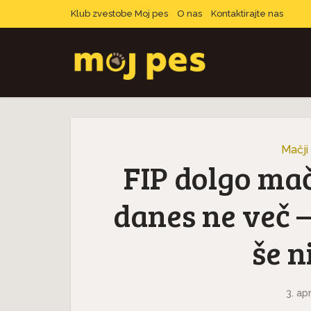
Klub zvestobe Moj pes
O nas
Kontaktirajte nas
Mačji
FIP dolgo ma
danes ne več –
še n
3. ap