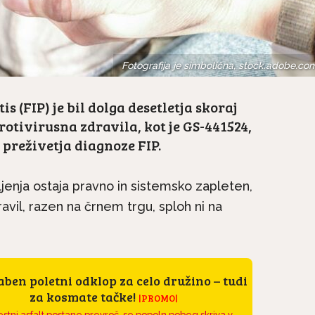
Fotografija je simbolična, stock.adobe.co
is (FIP) je bil dolga desetletja skoraj
otivirusna zdravila, kot je GS-441524,
preživetja diagnoze FIP.
jenja ostaja pravno in sistemsko zapleten,
dravil, razen na črnem trgu, sploh ni na
ben poletni odklop za celo družino – tudi
za kosmate tačke!
|PROMO|
stni asfalt postane prevroč, se popoln pobeg skriva v