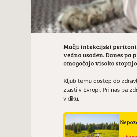
Mačji infekcijski peritonit
vedno usoden. Danes pa pr
omogočajo visoko stopnjo 
Kljub temu dostop do zdravl
zlasti v Evropi. Pri nas pa z
vidiku.
Nepoza
Ko me