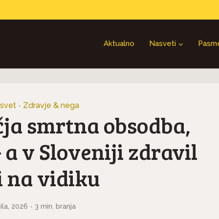
Aktualno
Nasveti
Pasm
 svet
Zdravje & nega
•
čja smrtna obsodba,
 a v Sloveniji zdravil
i na vidiku
rila, 2026
3 min. branja