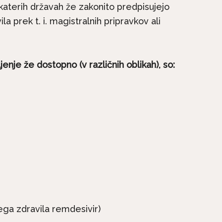
katerih državah že zakonito predpisujejo
a prek t. i. magistralnih pripravkov ali
enje že dostopno (v različnih oblikah), so:
nega zdravila remdesivir)