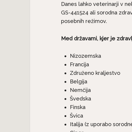
Danes lahko veterinarji v ne
GS-441524 ali sorodna zdravil
posebnih režimov.
Med državami, kjer je zdravlj
Nizozemska
Francija
Združeno kraljestvo
Belgija
Nemčija
Švedska
Finska
Švica
Italija (z uporabo sorod