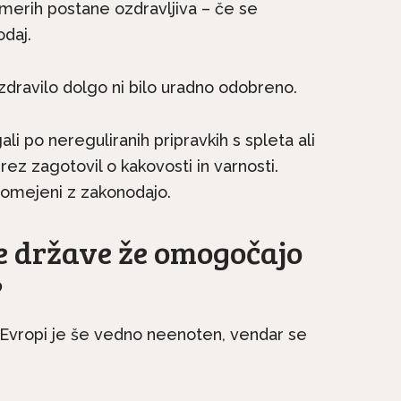
imerih postane ozdravljiva – če se
odaj.
Ne
 zdravilo dolgo ni bilo uradno odobreno.
Le še do konca avgusta
čji
anato
popolne subvencije za...
li po nereguliranih pripravkih s spleta ali
ez zagotovil o kakovosti in varnosti.
m omejeni z zakonodajo.
e države že omogočajo
?
 Evropi je še vedno neenoten, vendar se