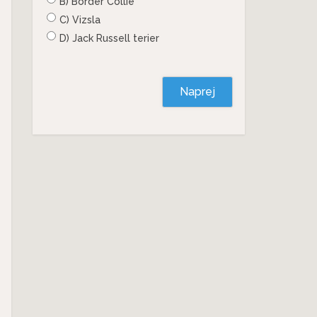
B) Border Collie
C) Vizsla
D) Jack Russell terier
Naprej