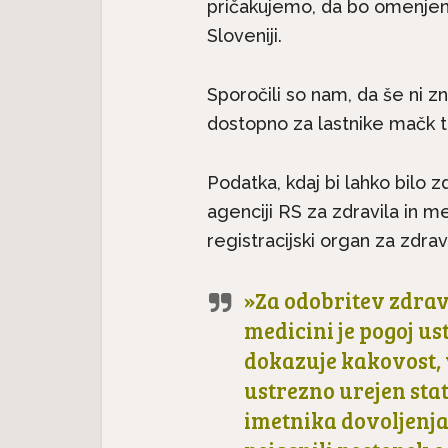
pričakujemo, da bo omenjen
Sloveniji.
Sporočili so nam, da še ni z
dostopno za lastnike mačk t
Podatka, kdaj bi lahko bilo z
agenciji RS za zdravila in m
registracijski organ za zdravi
»Za odobritev zdrav
medicini je pogoj us
dokazuje kakovost, 
ustrezno urejen sta
imetnika dovoljenja