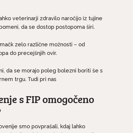
hko veterinarji zdravilo naročijo iz tujine
r pomeni, da se dostop postopoma širi.
i mačk zelo različne možnosti – od
pa do precejšnjih ovir.
, da se morajo poleg bolezni boriti še s
rnem trgu. Tudi pri nas
enje s FIP omogočeno
?
ovenije smo povprašali, kdaj lahko