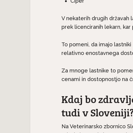
Ciper
V nekaterih drugih državah la
prek licenciranih lekarn, ka
To pomeni, da imajo lastnik
relativno enostavnega dosto
Za mnoge lastnike to pomeni
cenami in dostopnostjo na č
Kdaj bo zdravlj
tudi v Sloveniji
Na Veterinarsko zbornico Sl