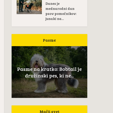
Danes je
mednarodni dan
psov pomočnikov:
junaki na...
Pasme
Pasme na kratko:
btail je
Novoškotski prinašalec rac
 ne...
je...
Mačji svet