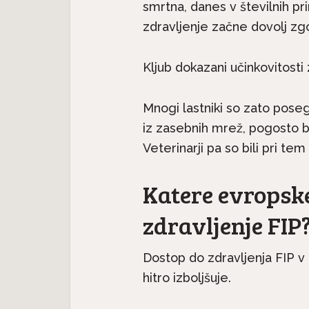
smrtna, danes v številnih pr
zdravljenje začne dovolj zg
Neverjetna mačja
Kljub dokazani učinkovitosti
verjetna mačja
anatomija: 9. del – Ma
ja: 7. del – Mačji rep
zobje
Mnogi lastniki so zato posega
iz zasebnih mrež, pogosto br
Veterinarji pa so bili pri te
Katere evropsk
zdravljenje FIP
Dostop do zdravljenja FIP v
hitro izboljšuje.