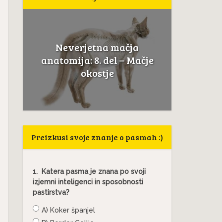
verjetna mačja
Če mačka sope kakor p
mija: 8. del – Mačje
to ni normalno, ne..
okostje
Preizkusi svoje znanje o pasmah :)
1.
Katera pasma je znana po svoji
izjemni inteligenci in sposobnosti
pastirstva?
A) Koker španjel