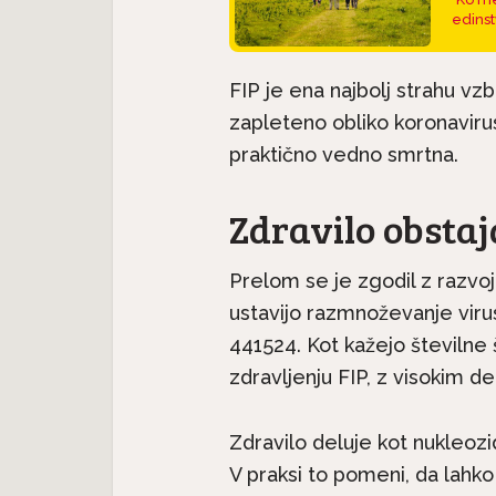
edinst
FIP je ena najbolj strahu vz
zapleteno obliko koronavirus
praktično vedno smrtna.
Zdravilo obstaj
Prelom se je zgodil z razvoj
Pasme na kratko: Irski
asme:
Pas
seter je družinski pes, ki
ustavijo razmnoževanje vir
jhen...
si
ne...
441524. Kot kažejo številne 
zdravljenju FIP, z visokim d
Zdravilo deluje kot nukleozi
V praksi to pomeni, da lahko