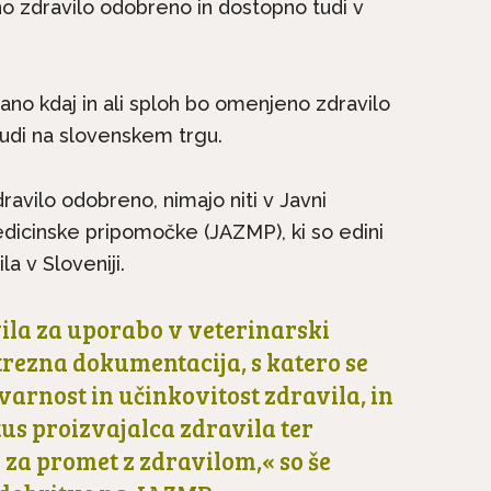
o zdravilo odobreno in dostopno tudi v
nano kdaj in ali sploh bo omenjeno zdravilo
udi na slovenskem trgu.
dravilo odobreno, nimajo niti v Javni
edicinske pripomočke (JAZMP), ki so edini
la v Sloveniji.
ila za uporabo v veterinarski
trezna dokumentacija, s katero se
varnost in učinkovitost zdravila, in
tus proizvajalca zdravila ter
 za promet z zdravilom,« so še