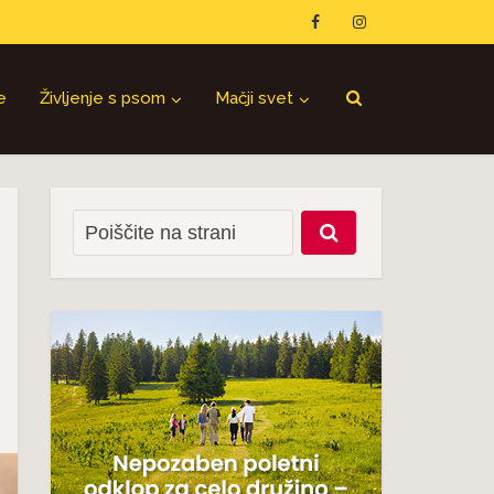
e
Življenje s psom
Mačji svet