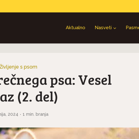
Aktualno
Nasveti
Pasm
Življenje s psom
rečnega psa: Vesel
az (2. del)
nija, 2024
1 min. branja