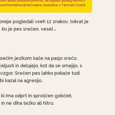
stni asfalt postane prevroč, se popoln pobeg skriva v
veni kombinaciji termalne osvežitve v Termah Zreče.
bneje pogledali vseh 12 znakov, tokrat je
e, ko je pes srečen, vesel …
sečim jezikom kaže na pasjo srečo.
ljusti in delujejo, kot da se smejijo, s
na kratko: Irski
Pasme na kratko: Malte
avzgor. Srečen pes lahko pokaže tudi
e družinski pes, ki
si vedno želi biti skupaj.
bi kazal na agresijo.
ne...
ki ima odprt in sproščen gobček,
n ne diha težko ali hitro.