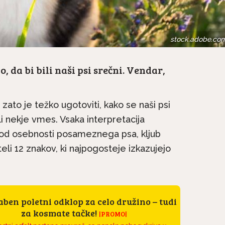
stock.adobe.co
o, da bi bili naši psi srečni. Vendar,
zato je težko ugotoviti, kako se naši psi
li nekje vmes. Vsaka interpretacija
 od osebnosti posameznega psa, kljub
eli 12 znakov, ki najpogosteje izkazujejo
ben poletni odklop za celo družino – tudi
za kosmate tačke!
|PROMO|