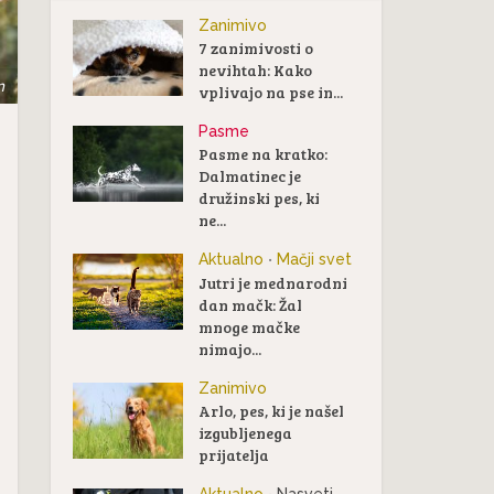
Zanimivo
7 zanimivosti o
nevihtah: Kako
m
vplivajo na pse in...
Pasme
Pasme na kratko:
Dalmatinec je
družinski pes, ki
ne...
Aktualno
Mačji svet
•
Jutri je mednarodni
dan mačk: Žal
mnoge mačke
nimajo...
Zanimivo
Arlo, pes, ki je našel
izgubljenega
prijatelja