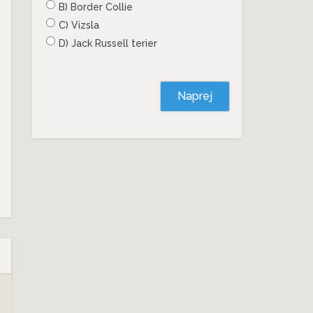
B) Border Collie
C) Vizsla
D) Jack Russell terier
Naprej