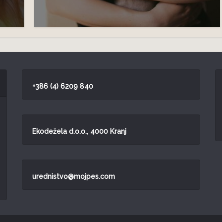
+386 (4) 6209 840
Ekodežela d.o.o., 4000 Kranj
urednistvo@mojpes.com