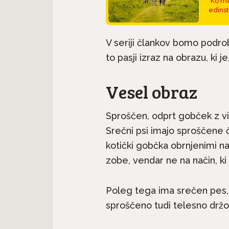
Ko me
edinst
V seriji člankov bomo podro
to pasji izraz na obrazu, ki j
Vesel obraz
Sproščen, odprt gobček z vi
Srečni psi imajo sproščene če
Pasme 
jec
Predstavljamo pasme:
kotički gobčka obrnjenimi n
seter j
.
Havanski bišon, majhen...
zobe, vendar ne na način, ki 
Poleg tega ima srečen pes, 
sproščeno tudi telesno držo i