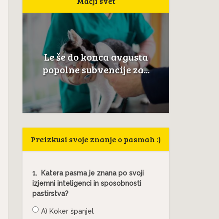
Mačji svet
Nev
Le še do konca avgusta
i
anatomi
popolne subvencije za...
Preizkusi svoje znanje o pasmah :)
1.
Katera pasma je znana po svoji
izjemni inteligenci in sposobnosti
pastirstva?
A) Koker španjel