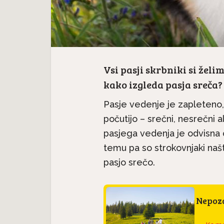
Vsi pasji skrbniki si želim
kako izgleda pasja sreča?
Pasje vedenje je zapleteno, 
počutijo – srečni, nesrečni a
pasjega vedenja je odvisna
temu pa so strokovnjaki našt
pasjo srečo.
Nepoza