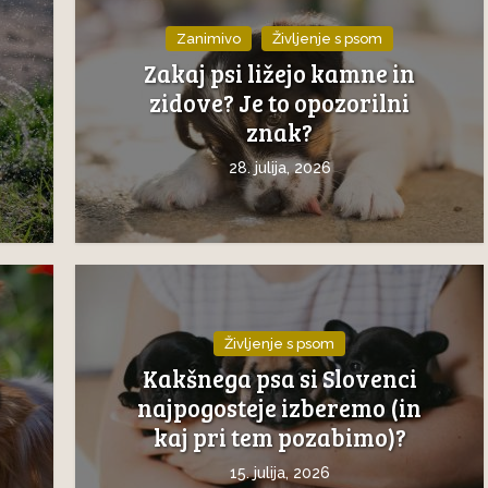
Zanimivo
Življenje s psom
Zakaj psi ližejo kamne in
zidove? Je to opozorilni
znak?
28. julija, 2026
Življenje s psom
Kakšnega psa si Slovenci
j
najpogosteje izberemo (in
kaj pri tem pozabimo)?
15. julija, 2026