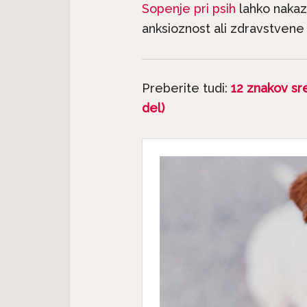
Sopenje pri psih
lahko naka
anksioznost ali zdravstvene
Jutri j
Če mačka sope kakor pes –
e
mačk: 
Preberite tudi:
12 znakov sr
to ni normalno, ne...
del)