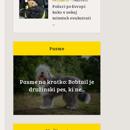
Aktualno
Nasveti
•
Požari po Evropi:
kako v nekaj
minutah evakuirati
...
Pasme
Pas
žan
Pasme na kratko: Bobtail je
Novoškot
..
družinski pes, ki ne...