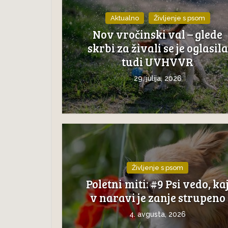
Aktualno
Življenje s psom
Nov vročinski val – glede
skrbi za živali se je oglasila
tudi UVHVVR
29. julija, 2026
Življenje s psom
Poletni miti: #9 Psi vedo, ka
v naravi je zanje strupeno
4. avgusta, 2026