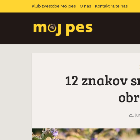
Klub zvestobe Moj pes
O nas
Kontaktirajte nas
12 znakov s
obr
21. ju