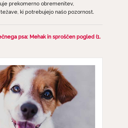
zuje prekomerno obremenitev,
 težave, ki potrebujejo našo pozornost.
e mednarodni dan
Neverjetna mačja
Žal mnoge mačke
anatomija: 9. del – Mačj
ečnega psa: Mehak in sproščen pogled (1.
nimajo...
zobje