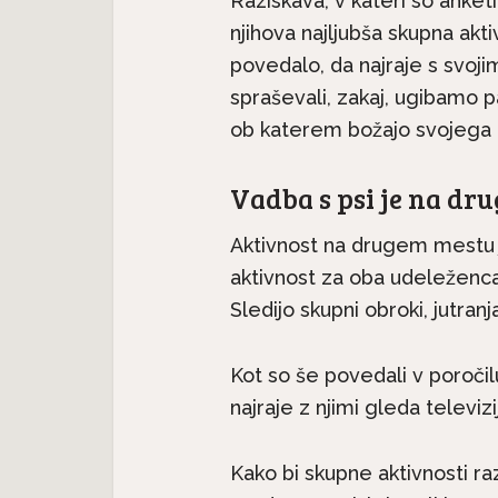
Raziskava, v kateri so anketi
njihova najljubša skupna akti
povedalo, da najraje s svoji
spraševali, zakaj, ugibamo pa
ob katerem božajo svojega 
Vadba s psi je na dr
Aktivnost na drugem mestu 
aktivnost za oba udeleženca
Pasme 
jec
Predstavljamo pasme:
Sledijo skupni obroki, jutranj
seter j
.
Havanski bišon, majhen...
Kot so še povedali v poročilu
najraje z njimi gleda televizij
Kako bi skupne aktivnosti raz