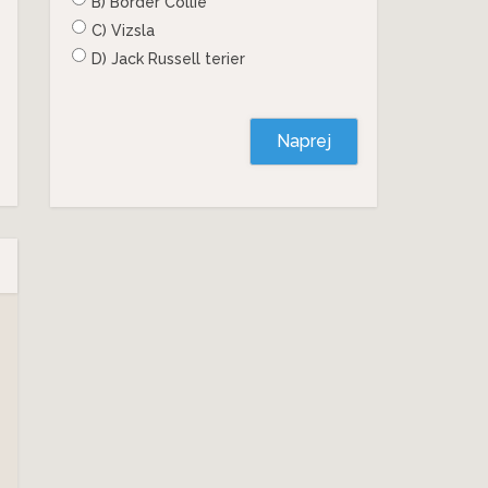
B) Border Collie
C) Vizsla
D) Jack Russell terier
Naprej