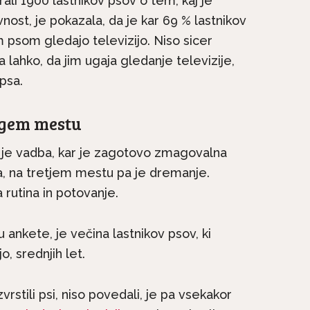
rali 1900 lastnikov psov o tem, kaj je
vnost, je pokazala, da je kar 69 % lastnikov
m psom gledajo televizijo. Niso sicer
 lahko, da jim ugaja gledanje televizije,
psa.
ugem mestu
je vadba, kar je zagotovo zmagovalna
, na tretjem mestu pa je dremanje.
na kratko: Irski
Pasme na kratko: Malte
a rutina in potovanje.
e družinski pes, ki
si vedno želi biti skupaj.
ne...
 ankete, je večina lastnikov psov, ki
o, srednjih let.
vrstili psi, niso povedali, je pa vsekakor