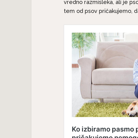
vredno razmisleka, ali je p
tem od psov pričakujemo, da 
Nev
 –
Neverjetna mačja
anatomi
anatomija: 7. del – Mačji rep