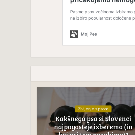
Življenje s psom
Kakšnega psa si Slovenci
najpogosteje izberemo (in
kaj pri tem pozabimo)?