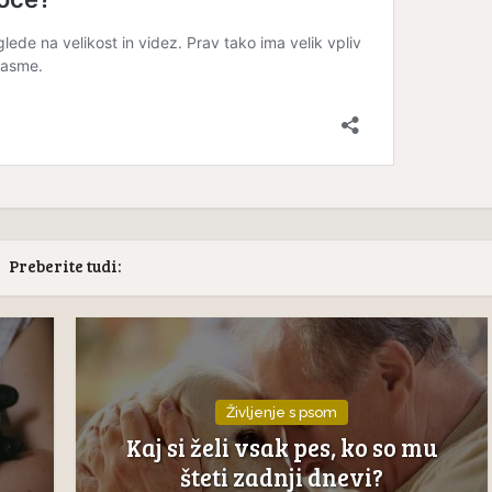
Preberite tudi:
Življenje s psom
Kaj si želi vsak pes, ko so mu
šteti zadnji dnevi?