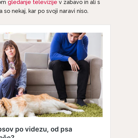
som
gledanje televizije
v zabavo in ali s
so nekaj, kar po svoji naravi niso.
erjetna mačja
Le še do konca avgust
ja: 9. del – Mačji
popolne subvencije za..
zobje