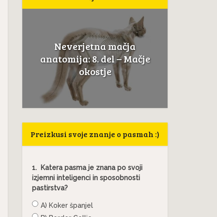
Neverjetna mačja
a
Če mačk
anatomija: 8. del – Mačje
.
to ni
okostje
Preizkusi svoje znanje o pasmah :)
1.
Katera pasma je znana po svoji
izjemni inteligenci in sposobnosti
pastirstva?
A) Koker španjel