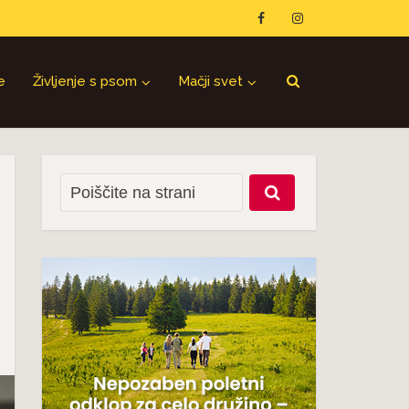
e
Življenje s psom
Mačji svet