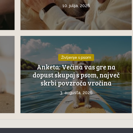
10. julija, 2026
Življenje s psom
Anketa: Večina vas gre na
dopust skupaj s psom, največ
skrbi povzroča vročina
3. avgusta, 2026