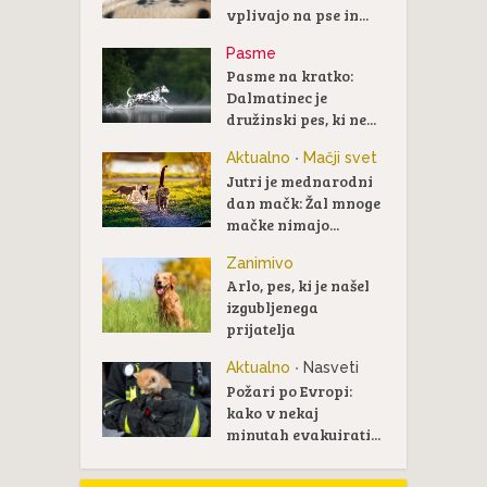
vplivajo na pse in...
Pasme
Pasme na kratko:
Dalmatinec je
družinski pes, ki ne...
Aktualno
Mačji svet
•
Jutri je mednarodni
dan mačk: Žal mnoge
mačke nimajo...
Zanimivo
Arlo, pes, ki je našel
izgubljenega
prijatelja
Aktualno
Nasveti
•
Požari po Evropi:
kako v nekaj
minutah evakuirati...