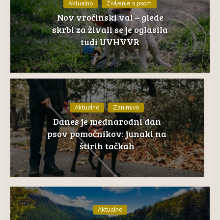
Aktualno
Življenje s psom
Nov vročinski val – glede
skrbi za živali se je oglasila
tudi UVHVVR
Aktualno
Zanimivo
Danes je mednarodni dan
psov pomočnikov: junaki na
štirih tačkah
Aktualno