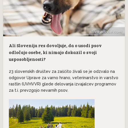
stock.adobe.com
Ali Slovenija res dovoljuje, da o usodi psov
odločajo osebe, ki nimajo dokazil o svoji
usposobljenosti?
23 slovenskih društev za zaščito živali se je odzvalo na
odgovor Uprave za varno hrano, veterinarstvo in varstvo
rastlin (UVHVVR) glede delovanja izvajalcev programov
za t.i. prevzgojo nevarnih psov.