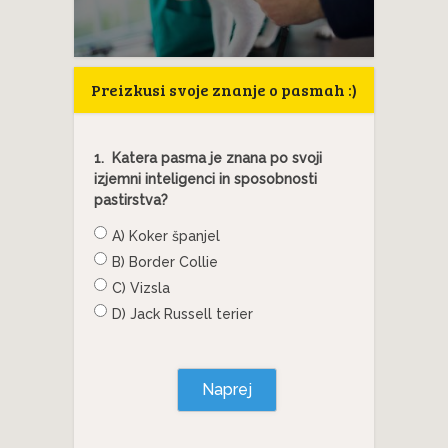
Preizkusi svoje znanje o pasmah :)
1.
Katera pasma je znana po svoji
izjemni inteligenci in sposobnosti
pastirstva?
A) Koker španjel
B) Border Collie
C) Vizsla
D) Jack Russell terier
Naprej