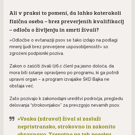
Ali v praksi to pomeni, da lahko katerakoli
fizična oseba – brez preverjenih kvalifikacij
– odloča o življenju in smrti živali?
»Odločbe o evtanaziji psov se tako izdajo na podlagi
mnenj ljudi brez preverjene usposobljenosti!« so
zgroženi podpisniki poziva.
Zakon o zaščiti živali (26.c člen) pa jasno določa, da
mora biti šolanje opravljeno po programu, ki ga potrdi
upravni organ – a program izvajalke ŠKD Bajka ne
obstaja več.
Zato pozivajo k zakonodajni ureditvi področja, pregledu
delovanja “strokovnjakov” za prevzgojo nevarnih psov.
»Vsaka (zdrava!) žival si zasluži
nepristransko, strokovno in zakonito
obravnavo. Trenutno pa teh pogojev