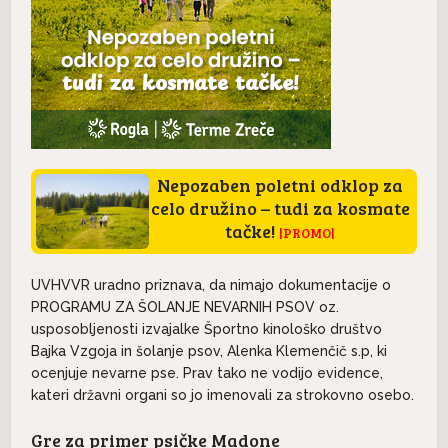
Nepozaben poletni odklop za
celo družino – tudi za kosmate
tačke!
|PROMO|
UVHVVR uradno priznava, da nimajo dokumentacije o
PROGRAMU ZA ŠOLANJE NEVARNIH PSOV oz.
usposobljenosti izvajalke Športno kinološko društvo
Bajka Vzgoja in šolanje psov, Alenka Klemenčič s.p, ki
ocenjuje nevarne pse. Prav tako ne vodijo evidence,
kateri državni organi so jo imenovali za strokovno osebo.
Gre za primer psičke Madone