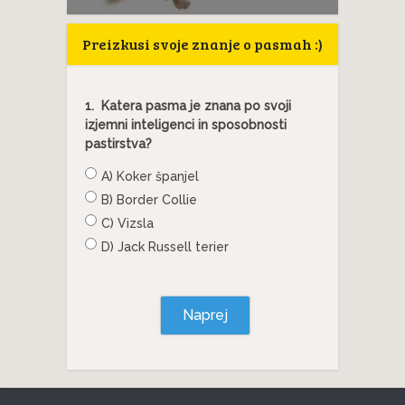
Preizkusi svoje znanje o pasmah :)
1.
Katera pasma je znana po svoji
izjemni inteligenci in sposobnosti
pastirstva?
A) Koker španjel
B) Border Collie
C) Vizsla
D) Jack Russell terier
Naprej