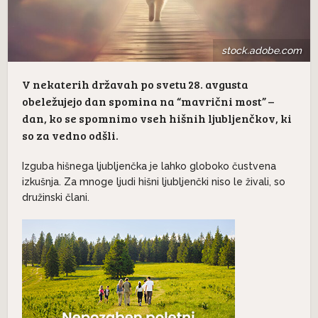
stock.adobe.com
V nekaterih državah po svetu 28. avgusta
obeležujejo dan spomina na “mavrični most” –
dan, ko se spomnimo vseh hišnih ljubljenčkov, ki
so za vedno odšli.
Izguba hišnega ljubljenčka je lahko globoko čustvena
izkušnja. Za mnoge ljudi hišni ljubljenčki niso le živali, so
družinski člani.