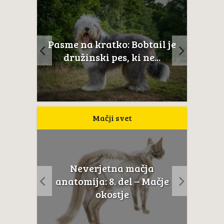
ltežan
Pasme na kratko: Bobtail je
Novoš
aj...
družinski pes, ki ne...
Mačji svet
Neverjetna mačja
usta
Če m
anatomija: 8. del – Mačje
a...
t
okostje