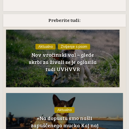
Preberite tudi:
Aktualno
Življenje s psom
Nov vročinski val – glede
skrbi za živali se je oglasila
tudi UVHVVR
Aktualno
»Na dopustu smo našli
zapuščenega mucka Kaj naj