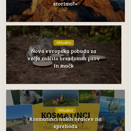
storimo?«
Aktualno
Nova evropska pobuda za
večjo zaščito brezdomih psov
in mačk
Aktualno
Kosmatinci naših bralcev na
sprehodu