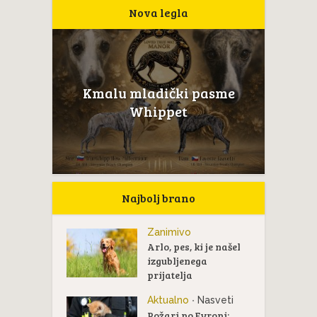
Nova legla
Kmalu mladički pasme
Whippet
Najbolj brano
Zanimivo
Arlo, pes, ki je našel
izgubljenega
prijatelja
Aktualno
Nasveti
•
Požari po Evropi: