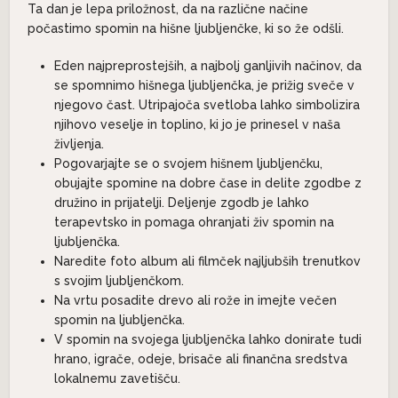
Ta dan je lepa priložnost, da na različne načine
počastimo spomin na hišne ljubljenčke, ki so že odšli.
Eden najpreprostejših, a najbolj ganljivih načinov, da
se spomnimo hišnega ljubljenčka, je prižig sveče v
njegovo čast. Utripajoča svetloba lahko simbolizira
njihovo veselje in toplino, ki jo je prinesel v naša
življenja.
Pogovarjajte se o svojem hišnem ljubljenčku,
obujajte spomine na dobre čase in delite zgodbe z
družino in prijatelji. Deljenje zgodb je lahko
terapevtsko in pomaga ohranjati živ spomin na
ljubljenčka.
Naredite foto album ali filmček najljubših trenutkov
s svojim ljubljenčkom.
Na vrtu posadite drevo ali rože in imejte večen
spomin na ljubljenčka.
V spomin na svojega ljubljenčka lahko donirate tudi
hrano, igrače, odeje, brisače ali finančna sredstva
lokalnemu zavetišču.