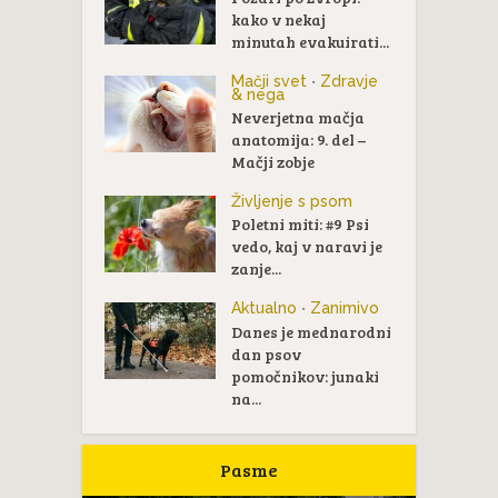
kako v nekaj
minutah evakuirati...
Mačji svet
Zdravje
•
& nega
Neverjetna mačja
anatomija: 9. del –
Mačji zobje
Življenje s psom
Poletni miti: #9 Psi
vedo, kaj v naravi je
zanje...
Aktualno
Zanimivo
•
Danes je mednarodni
dan psov
pomočnikov: junaki
na...
Pasme