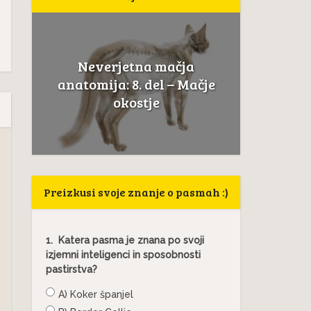
Neverjetna mačja
a
Če mačk
anatomija: 8. del – Mačje
.
to ni
okostje
Preizkusi svoje znanje o pasmah :)
1.
Katera pasma je znana po svoji
izjemni inteligenci in sposobnosti
pastirstva?
A) Koker španjel