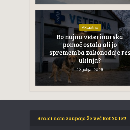
Aktualno
Bo nujna veterinarska
pomoč ostala ali jo
sprememba zakonodaje re
ukinja?
22. julija, 2026
Bralci nam zaupajo že več kot 30 let!