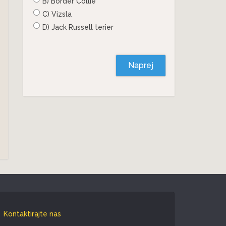
B) Border Collie
C) Vizsla
D) Jack Russell terier
Naprej
Kontaktirajte nas