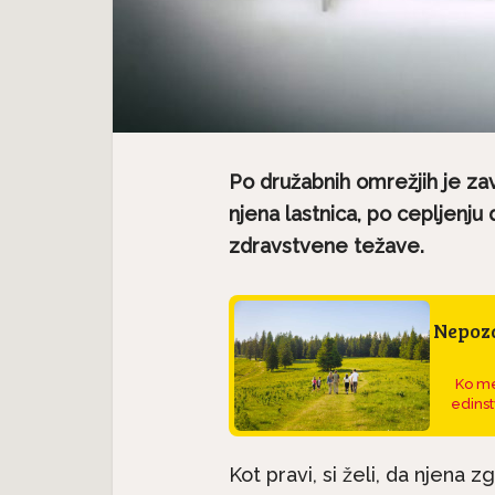
Po družabnih omrežjih je zav
njena lastnica, po cepljenju
zdravstvene težave.
Nepoza
Ko me
edinst
Kot pravi, si želi, da njena z