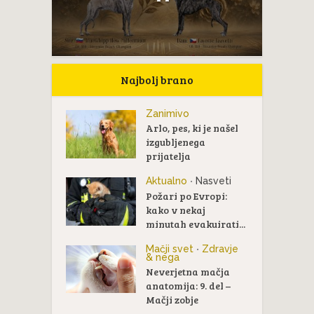
Najbolj brano
Zanimivo
Arlo, pes, ki je našel
izgubljenega
prijatelja
Aktualno
Nasveti
•
Požari po Evropi:
kako v nekaj
minutah evakuirati...
Mačji svet
Zdravje
•
& nega
Neverjetna mačja
anatomija: 9. del –
Mačji zobje