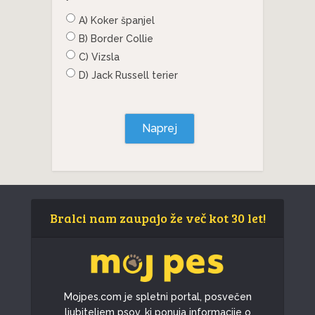
A) Koker španjel
B) Border Collie
C) Vizsla
D) Jack Russell terier
Naprej
Bralci nam zaupajo že več kot 30 let!
Mojpes.com je spletni portal, posvečen
ljubiteljem psov, ki ponuja informacije o