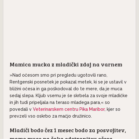
Mamica mucka z mladički zdaj na varnem
»Nad očesom smo pri pregledu ugotovili rano,
Rentgenski posnetek je pokazal metek, ki se je ustavil v
bližini očesa in ga poškodoval do te mere, da je muca
sedaj slepa. Kljub vsemu je še skrbela za svoje mladičke
in jih tudi pripeljala na teraso mladega para,« so
povedali v
Veterinarskem centru Pika Maribor
, kjer so
prevzeli vso oskrbo za mačjo družinico.
Mladiči bodo čez 1 mesec bodo za posvojitev,
mamo muco pa čaka odstranitev očesa.