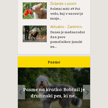
Življenje s psom
Poletni miti: #9 Psi
vedo, kaj v naravi je
zanje...
Aktualno
Zanimivo
•
Danes je mednarodni
dan psov
pomočnikov: junaki
na...
Pasme
Pasme na kratko:
Bobtail je
Novoškotski prinašalec rac
i ne...
je...