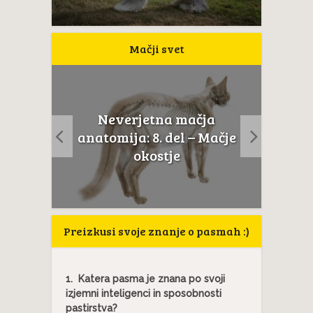
Mačji svet
erjetna mačja
Če mačka sope kakor pe
ija: 8. del – Mačje
to ni normalno, ne...
okostje
Preizkusi svoje znanje o pasmah :)
1.
Katera pasma je znana po svoji
izjemni inteligenci in sposobnosti
pastirstva?