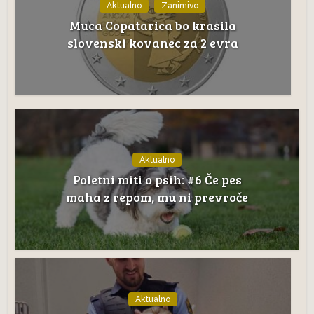
Aktualno
Zanimivo
Muca Copatarica bo krasila
slovenski kovanec za 2 evra
Aktualno
Poletni miti o psih: #6 Če pes
maha z repom, mu ni prevroče
Aktualno