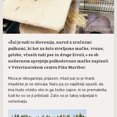
Foto: FB, Pikavet
»Žal je tudi to Slovenija, narod z zračnimi
puškami, ki kot za šalo streljamo mačke, vrane,
golobe, včasih tudi pse in druge živali,« so ob
nedavnem sprejetju poškodovane mačke zapisali
v Veterinarskem centru Pika Maribor.
Muca je nikogaršnja, prijazen, mlad par jo je hranil,
mladičke je še skrivala. Nato pa so najditelji opazili, da
ima hudo oteklo oko in ga težko zapre, ni se premaknila,
tudi ko so se ji približali. Zato so jo takoj odpeljali k
veterinarju.