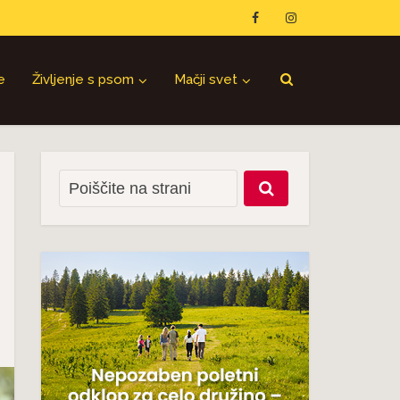
e
Življenje s psom
Mačji svet