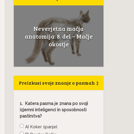
Neverjetna mačja
a
Če mačk
anatomija: 8. del – Mačje
.
to ni
okostje
Preizkusi svoje znanje o pasmah :)
1.
Katera pasma je znana po svoji
izjemni inteligenci in sposobnosti
pastirstva?
A) Koker španjel