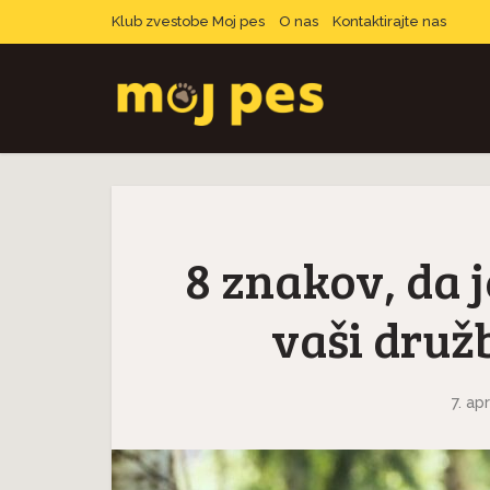
Klub zvestobe Moj pes
O nas
Kontaktirajte nas
8 znakov, da j
vaši družb
7. ap