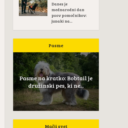
Danes je
mednarodni dan
psov pomočnikov:
junaki na...
Pasme
Pas
žan
Pasme na kratko: Bobtail je
Novoškot
..
družinski pes, ki ne...
Mačji svet