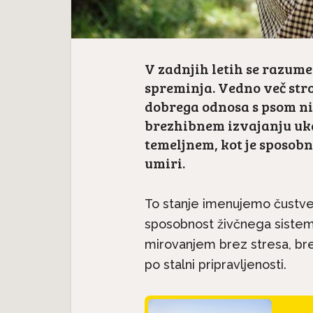
V zadnjih letih se razum
spreminja. Vedno več str
dobrega odnosa s psom ni 
brezhibnem izvajanju uka
temeljnem, kot je sposobn
umiri.
To stanje imenujemo čustvena
sposobnost živčnega sistema
mirovanjem brez stresa, bre
po stalni pripravljenosti.