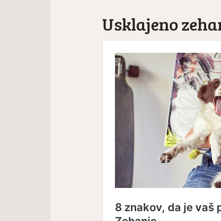
Usklajeno zeha
Nev
 –
Neverjetna mačja
anatomi
anatomija: 7. del – Mačji rep