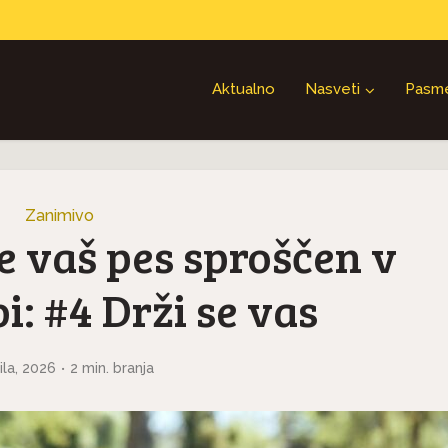
Aktualno
Nasveti
Pasm
Zanimivo
e vaš pes sproščen v
i: #4 Drži se vas
rila, 2026
2 min. branja