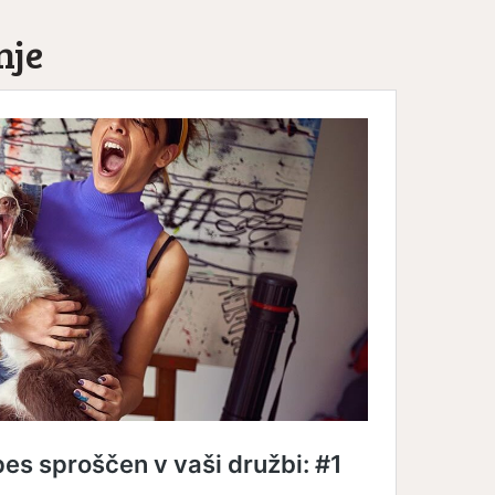
nje
erjetna mačja
Le še do konca avgust
ja: 9. del – Mačji
popolne subvencije za..
zobje