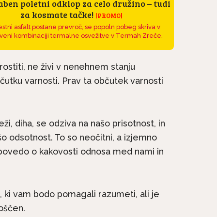
ben poletni odklop za celo družino – tudi
za kosmate tačke!
|PROMO|
stni asfalt postane prevroč, se popoln pobeg skriva v
veni kombinaciji termalne osvežitve v Termah Zreče.
rostiti, ne živi v nenehnem stanju
čutku varnosti. Prav ta občutek varnosti
ži, diha, se odziva na našo prisotnost, in
na kratko: Irski
Pasme na kratko: Malte
e družinski pes, ki
o odsotnost. To so neočitni, a izjemno
si vedno želi biti skupaj.
ne...
 povedo o kakovosti odnosa med nami in
, ki vam bodo pomagali razumeti, ali je
oščen.