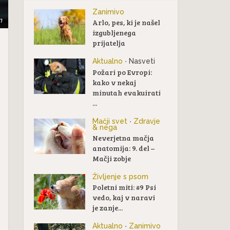
Zanimivo
m
Arlo, pes, ki je našel
izgubljenega
prijatelja
Aktualno
Nasveti
•
Požari po Evropi:
kako v nekaj
minutah evakuirati
...
Mačji svet
Zdravje
•
& nega
Neverjetna mačja
anatomija: 9. del –
Mačji zobje
Življenje s psom
Poletni miti: #9 Psi
vedo, kaj v naravi
je zanje...
Aktualno
Zanimivo
•