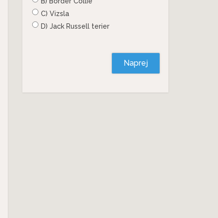
B) Border Collie
C) Vizsla
D) Jack Russell terier
Naprej