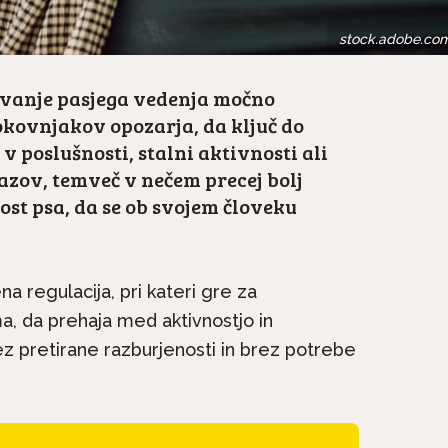
stock.adobe.co
evanje pasjega vedenja močno
okovnjakov opozarja, da ključ do
v poslušnosti, stalni aktivnosti ali
zov, temveč v nečem precej bolj
ost psa, da se ob svojem človeku
 regulacija, pri kateri gre za
, da prehaja med aktivnostjo in
z pretirane razburjenosti in brez potrebe