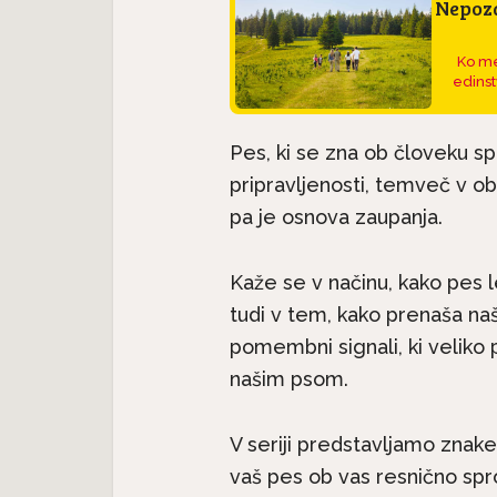
Nepoza
Ko me
edinst
Pes, ki se zna ob človeku sp
pripravljenosti, temveč v ob
pa je osnova zaupanja.
Kaže se v načinu, kako pes le
Pasme 
jec
Predstavljamo pasme:
seter j
tudi v tem, kako prenaša naš
.
Havanski bišon, majhen...
pomembni signali, ki veliko
našim psom.
V seriji predstavljamo znake
vaš pes ob vas resnično spr