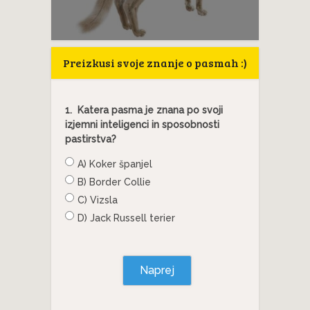
Preizkusi svoje znanje o pasmah :)
1.
Katera pasma je znana po svoji
izjemni inteligenci in sposobnosti
pastirstva?
A) Koker španjel
B) Border Collie
C) Vizsla
D) Jack Russell terier
Naprej