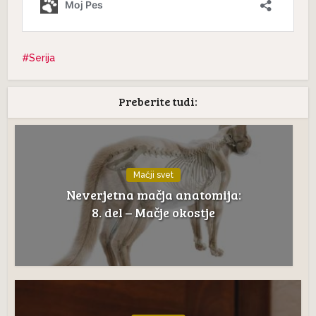
Serija
Preberite tudi:
Mačji svet
Neverjetna mačja anatomija:
8. del – Mačje okostje