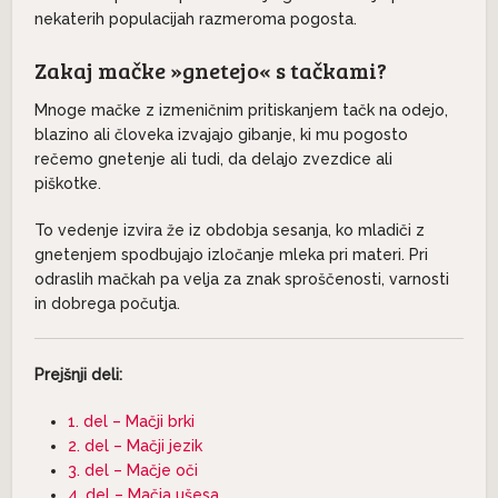
nekaterih populacijah razmeroma pogosta.
Zakaj mačke »gnetejo« s tačkami?
Mnoge mačke z izmeničnim pritiskanjem tačk na odejo,
blazino ali človeka izvajajo gibanje, ki mu pogosto
rečemo gnetenje ali tudi, da delajo zvezdice ali
piškotke.
To vedenje izvira že iz obdobja sesanja, ko mladiči z
gnetenjem spodbujajo izločanje mleka pri materi. Pri
odraslih mačkah pa velja za znak sproščenosti, varnosti
in dobrega počutja.
Prejšnji deli:
1. del – Mačji brki
2. del – Mačji jezik
3. del – Mačje oči
4. del – Mačja ušesa