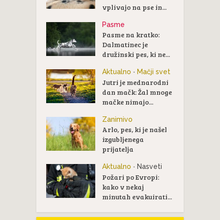
vplivajo na pse in...
Pasme
Pasme na kratko:
Dalmatinec je
družinski pes, ki ne...
Aktualno
Mačji svet
•
Jutri je mednarodni
dan mačk: Žal mnoge
mačke nimajo...
Zanimivo
Arlo, pes, ki je našel
izgubljenega
prijatelja
Aktualno
Nasveti
•
Požari po Evropi:
kako v nekaj
minutah evakuirati...