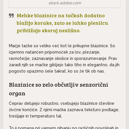
stock.adobe.com
Mehke blazinice na tačkah dodatno
blažijo korake, zato se lahko plenilcu
približajo skoraj neslišno.
Mačje tačke so veliko več kot le prikupne blazinice. So
izjemno natančen pripomoček za lov, plezanje,
ravnotežje, zaznavanje okolice in sporazumevanje. Prav
zaradi njih se mačke gibljejo tako tiho in elegantno, da jih
pogosto opazimo šele takrat, ko so že tik ob nas.
Blazinice so zelo občutljiv senzorični
organ
Čeprav delujejo robustno, vsebujejo blazinice številne
živčne končiče. Z njimi mačka zaznava teksturo podlage,
tresljaje in temperaturo tal.
To ji pomaga pri varnem gibanju po različnih površinah in