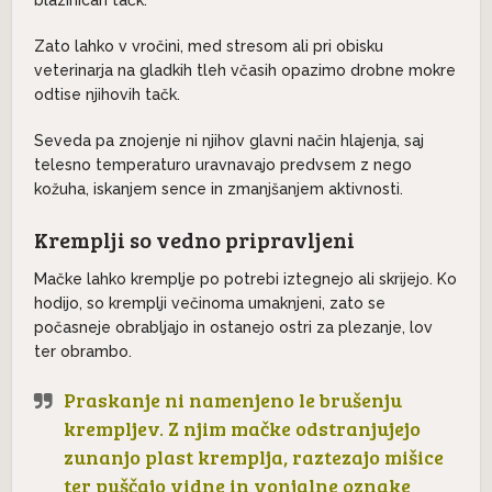
Zato lahko v vročini, med stresom ali pri obisku
veterinarja na gladkih tleh včasih opazimo drobne mokre
odtise njihovih tačk.
Seveda pa znojenje ni njihov glavni način hlajenja, saj
telesno temperaturo uravnavajo predvsem z nego
kožuha, iskanjem sence in zmanjšanjem aktivnosti.
Kremplji so vedno pripravljeni
Mačke lahko kremplje po potrebi iztegnejo ali skrijejo. Ko
hodijo, so kremplji večinoma umaknjeni, zato se
počasneje obrabljajo in ostanejo ostri za plezanje, lov
ter obrambo.
Praskanje ni namenjeno le brušenju
krempljev. Z njim mačke odstranjujejo
zunanjo plast kremplja, raztezajo mišice
ter puščajo vidne in vonjalne oznake