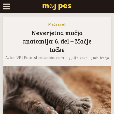
Mačji svet
Neverjetna mačja
anatomija: 6. del – Mačje
tačke
Avtor: VB | Foto: stock.adobe.com
9. julija, 2026
3 min. branja