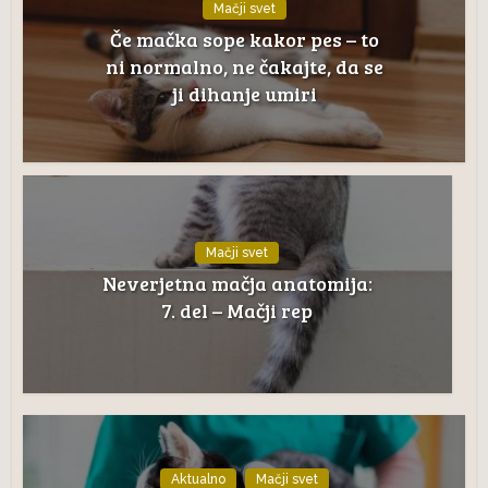
Mačji svet
Če mačka sope kakor pes – to
ni normalno, ne čakajte, da se
ji dihanje umiri
Mačji svet
Neverjetna mačja anatomija:
7. del – Mačji rep
Aktualno
Mačji svet