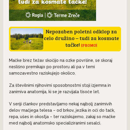
Nepozaben poletni odklop za
celo družino – tudi za kosmate
tačke!
|PROMO|
Mačke brez težav skočijo na ozke površine, se skoraj
neslišno premikajo po prostoru ali pa v temi
samozavestno raziskujejo okolico.
Za številnimi njihovimi sposobnostmi stoji izjemna in
zanimiva anatomija, ki se je razvijala tisoče let.
V seriji člankov predstavljamo nekaj najbolj zanimivih
delov mačjega telesa – od brkov, jezika in oči do tačk,
repa, ušes in okostja – ter raziskujemo, zakaj so mačke
med najbolj anatomsko specializiranimi sesalci.